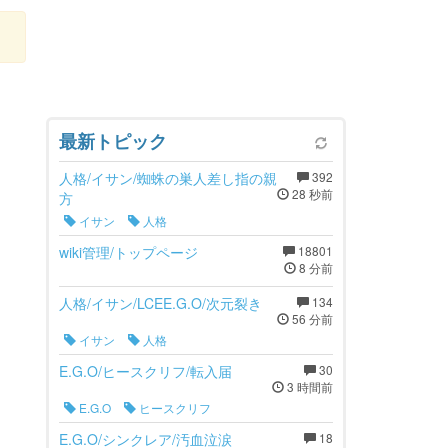
最新トピック
人格/イサン/蜘蛛の巣人差し指の親
392
28 秒前
方
イサン
人格
wiki管理/トップページ
18801
8 分前
人格/イサン/LCEE.G.O/次元裂き
134
56 分前
イサン
人格
E.G.O/ヒースクリフ/転入届
30
3 時間前
E.G.O
ヒースクリフ
E.G.O/シンクレア/汚血泣涙
18