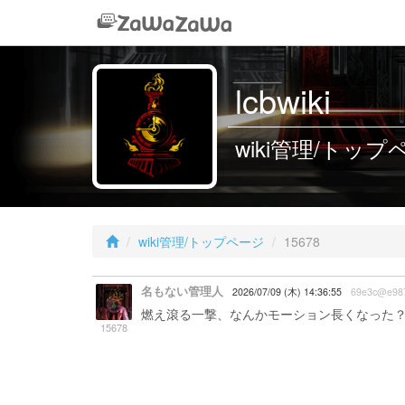
lcbwiki
wiki管理/トップペー
wiki管理/トップページ
15678
名もない管理人
2026/07/09 (木) 14:36:55
69e3c@e98
燃え滾る一撃、なんかモーション長くなった
15678