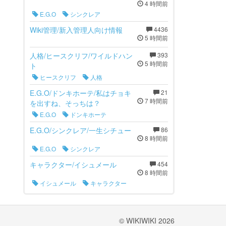
4 時間前
E.G.O
シンクレア
Wiki管理/新入管理人向け情報
4436
5 時間前
人格/ヒースクリフ/ワイルドハン
393
5 時間前
ト
ヒースクリフ
人格
E.G.O/ドンキホーテ/私はチョキ
21
7 時間前
を出すね、そっちは？
E.G.O
ドンキホーテ
E.G.O/シンクレア/一生シチュー
86
8 時間前
E.G.O
シンクレア
キャラクター/イシュメール
454
8 時間前
イシュメール
キャラクター
© WIKIWIKI 2026