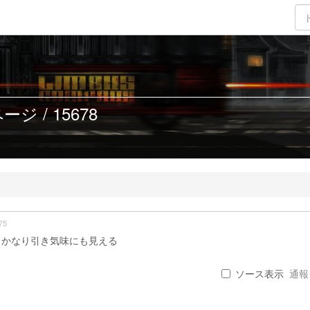
ジ / 15678
75
？かなり引き気味にも見える
ソース表示
通報 .