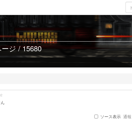
ジ / 15680
02
なん
ソース表示
通報 .