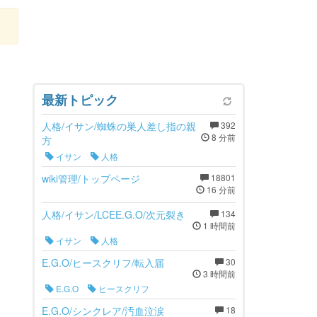
最新トピック
人格/イサン/蜘蛛の巣人差し指の親
392
8 分前
方
イサン
人格
wiki管理/トップページ
18801
16 分前
人格/イサン/LCEE.G.O/次元裂き
134
1 時間前
イサン
人格
E.G.O/ヒースクリフ/転入届
30
3 時間前
E.G.O
ヒースクリフ
E.G.O/シンクレア/汚血泣涙
18