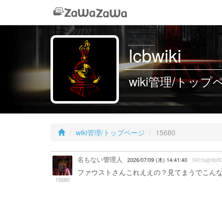
lcbwiki
wiki管理/トップペー
wiki管理/トップページ
15680
名もない管理人
2026/07/09 (木) 14:41:40
04f1b@9b5
ファウストさんこれええの？見てまうでこん
15680