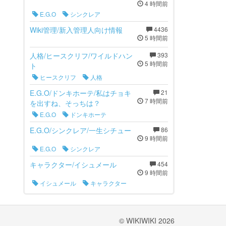
4 時間前
E.G.O
シンクレア
Wiki管理/新入管理人向け情報
4436
5 時間前
人格/ヒースクリフ/ワイルドハン
393
5 時間前
ト
ヒースクリフ
人格
E.G.O/ドンキホーテ/私はチョキ
21
7 時間前
を出すね、そっちは？
E.G.O
ドンキホーテ
E.G.O/シンクレア/一生シチュー
86
9 時間前
E.G.O
シンクレア
キャラクター/イシュメール
454
9 時間前
イシュメール
キャラクター
© WIKIWIKI 2026