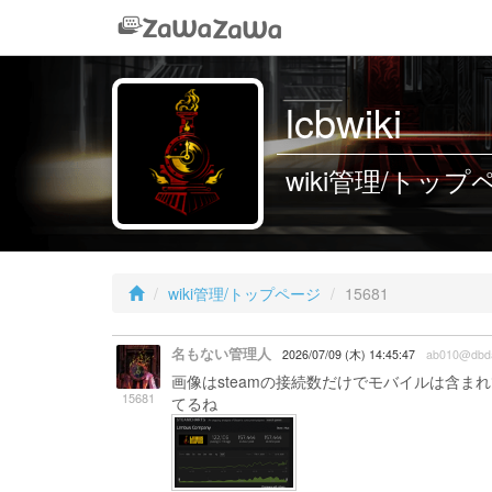
lcbwiki
wiki管理/トップペー
wiki管理/トップページ
15681
名もない管理人
2026/07/09 (木) 14:45:47
ab010@dbd
画像はsteamの接続数だけでモバイルは含
15681
てるね