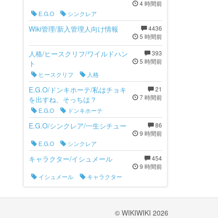
4 時間前
E.G.O
シンクレア
Wiki管理/新入管理人向け情報
4436
5 時間前
人格/ヒースクリフ/ワイルドハン
393
5 時間前
ト
ヒースクリフ
人格
E.G.O/ドンキホーテ/私はチョキ
21
7 時間前
を出すね、そっちは？
E.G.O
ドンキホーテ
E.G.O/シンクレア/一生シチュー
86
9 時間前
E.G.O
シンクレア
キャラクター/イシュメール
454
9 時間前
イシュメール
キャラクター
© WIKIWIKI 2026