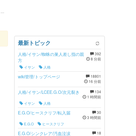
..
最新トピック
人格/イサン/蜘蛛の巣人差し指の親
392
8 分前
方
イサン
人格
wiki管理/トップページ
18801
16 分前
人格/イサン/LCEE.G.O/次元裂き
134
1 時間前
イサン
人格
E.G.O/ヒースクリフ/転入届
30
3 時間前
E.G.O
ヒースクリフ
E.G.O/シンクレア/汚血泣涙
18