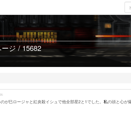
ジ / 15682
dc
のが巳ロージャと紅炎殺イシュで他全部星2と1でした。
私
の頭と心が