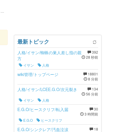
..
最新トピック
人格/イサン/蜘蛛の巣人差し指の親
392
28 秒前
方
イサン
人格
wiki管理/トップページ
18801
8 分前
人格/イサン/LCEE.G.O/次元裂き
134
56 分前
イサン
人格
E.G.O/ヒースクリフ/転入届
30
3 時間前
E.G.O
ヒースクリフ
E.G.O/シンクレア/汚血泣涙
18