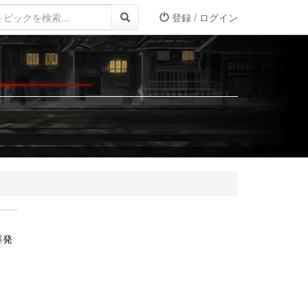
登録 / ログイン
爆
発