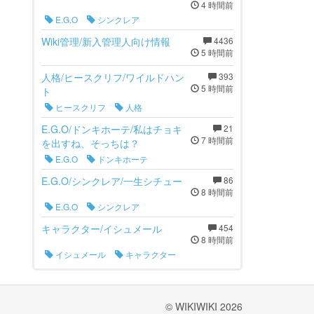
4 時間前
E.G.O
シンクレア
Wiki管理/新入管理人向け情報
4436
5 時間前
人格/ヒースクリフ/ワイルドハン
393
5 時間前
ト
ヒースクリフ
人格
E.G.O/ドンキホーテ/私はチョキ
21
7 時間前
を出すね、そっちは？
E.G.O
ドンキホーテ
E.G.O/シンクレア/一生シチュー
86
8 時間前
E.G.O
シンクレア
キャラクター/イシュメール
454
8 時間前
イシュメール
キャラクター
© WIKIWIKI 2026