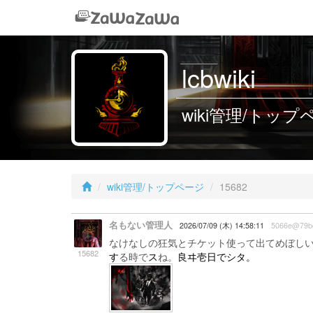
lcbwiki
wiki管理/トップペー
wiki管理/トップページ
15682
名もない管理人
2026/07/09 (木) 14:58:11
5066e@79b
なけなしの狂気とチケット使って出てめぼしい
15682
す
る時で
ス
ね。
良ヰ壱日でシタ。