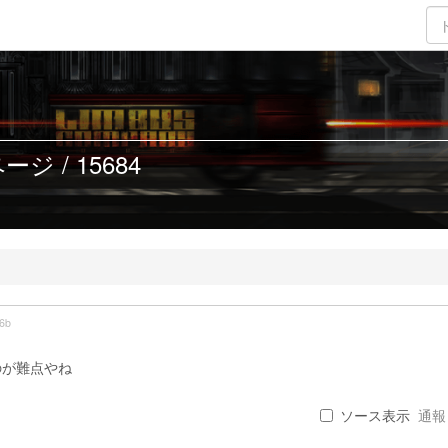
ジ / 15684
6b
のが難点やね
ソース表示
通報 .