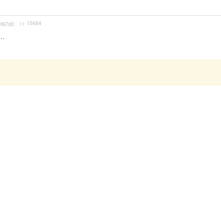
>> 15684
f67d0
…