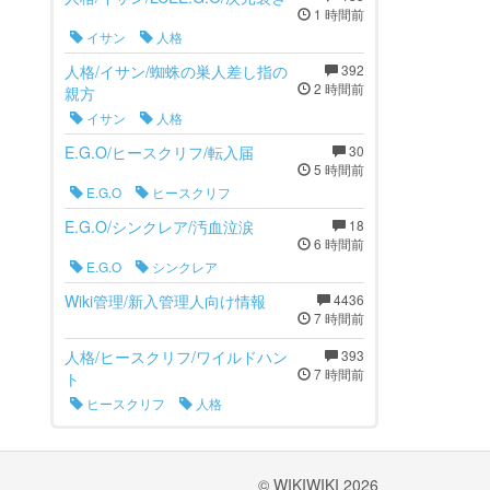
1 時間前
イサン
人格
人格/イサン/蜘蛛の巣人差し指の
392
2 時間前
親方
イサン
人格
E.G.O/ヒースクリフ/転入届
30
5 時間前
E.G.O
ヒースクリフ
E.G.O/シンクレア/汚血泣涙
18
6 時間前
E.G.O
シンクレア
Wiki管理/新入管理人向け情報
4436
7 時間前
人格/ヒースクリフ/ワイルドハン
393
7 時間前
ト
ヒースクリフ
人格
© WIKIWIKI 2026