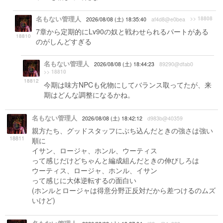
名もない管理人
>> 18808
2026/08/08 (土) 18:35:40
af4d8@e0bea
7章から定期的にLv90の奴と戦わせられるパートがある
18810
のがしんどすぎる
名もない管理人
2026/08/08 (土) 18:44:23
89290@dfab0
>> 18810
18812
今期は味方NPCも化物にしてバランス取ってたが、来
期はどんな調整になるかね。
名もない管理人
2026/08/08 (土) 18:42:12
d983b@40359
親方たち、グッドスタッフにぶち込んだときの強さは強い
18811
順に
イサン、ロージャ、ホンル、ウーティス
って感じだけどちゃんと編成組んだときの伸びしろは
ウーティス、ロージャ、ホンル、イサン
って感じに大体逆転するの面白い
(ホンルとロージャは得意分野正反対だから差つけるのムズ
いけど)