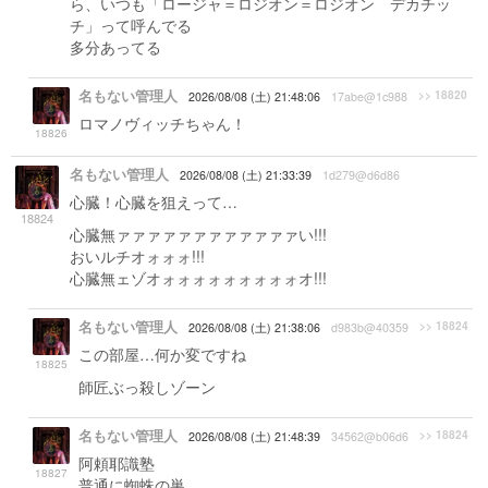
ら、いつも「ロージャ＝ロジオン＝ロジオン デカチッ
チ」って呼んでる
多分あってる
名もない管理人
>> 18820
2026/08/08 (土) 21:48:06
17abe@1c988
ロマノヴィッチちゃん！
18826
名もない管理人
2026/08/08 (土) 21:33:39
1d279@d6d86
心臓！心臓を狙えって…
18824
心臓無ァァァァァァァァァァァァい!!!
おいルチオォォォ!!!
心臓無ェゾオォォォォォォォォォオ!!!
名もない管理人
>> 18824
2026/08/08 (土) 21:38:06
d983b@40359
この部屋…何か変ですね
18825
師匠ぶっ殺しゾーン
名もない管理人
>> 18824
2026/08/08 (土) 21:48:39
34562@b06d6
阿頼耶識塾
18827
普通に蜘蛛の巣