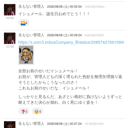
名もない管理人
2026/08/08 (土) 00:00:54
7d2c0@248ee
イシュメール、誕生日おめでとう！！！
18785
4
名もない管理人
2026/08/08 (土) 00:09:24
bd9c9@3d0bf
https://x.com/LimbusCompany_B/status/208574276910908
18786
全部お前のせいだイシュメール！
お前が、管理人どもの深く埋もれた色欲を無理矢理掘り返
そうとしたからこうなったのさ！
これもお前のせいだな、イシュメール！
しっかりと見るんだ、あざとい格好に負けないようずっと
耐えてきた決心が崩れ、白く死にゆく姿を！
5
4
名もない管理人
2026/08/08 (土) 00:47:24
1818e@3c5fe