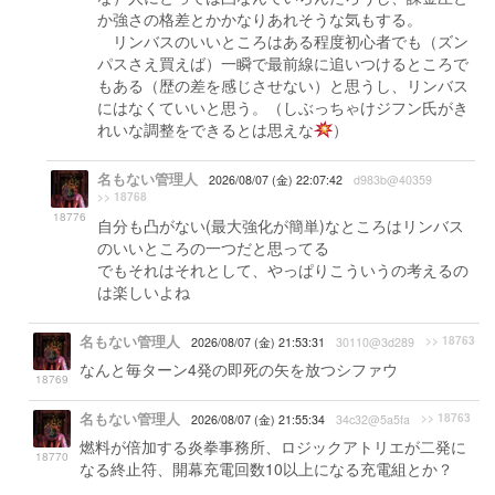
か強さの格差とかかなりあれそうな気もする。
リンバスのいいところはある程度初心者でも（ズン
パスさえ買えば）一瞬で最前線に追いつけるところで
もある（歴の差を感じさせない）と思うし、リンバス
にはなくていいと思う。（しぶっちゃけジフン氏がき
れいな調整をできるとは思えな
）
名もない管理人
2026/08/07 (金) 22:07:42
d983b@40359
>> 18768
18776
自分も凸がない(最大強化が簡単)なところはリンバス
のいいところの一つだと思ってる
でもそれはそれとして、やっぱりこういうの考えるの
は楽しいよね
名もない管理人
>> 18763
2026/08/07 (金) 21:53:31
30110@3d289
なんと毎ターン4発の即死の矢を放つシファウ
18769
名もない管理人
>> 18763
2026/08/07 (金) 21:55:34
34c32@5a5fa
燃料が倍加する炎拳事務所、ロジックアトリエが二発に
18770
なる終止符、開幕充電回数10以上になる充電組とか？