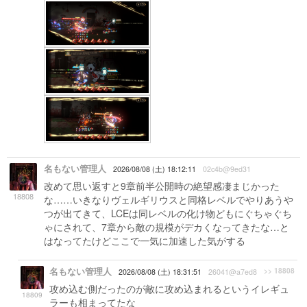
名もない管理人
2026/08/08 (土) 18:12:11
02c4b@9ed31
改めて思い返すと9章前半公開時の絶望感凄まじかった
18808
な……いきなりヴェルギリウスと同格レベルでやりあうや
つが出てきて、LCEは同レベルの化け物どもにぐちゃぐち
ゃにされて、7章から敵の規模がデカくなってきたな…と
はなってたけどここで一気に加速した気がする
名もない管理人
>> 18808
2026/08/08 (土) 18:31:51
26041@a7ed8
攻め込む側だったのが敵に攻め込まれるというイレギュ
18809
ラーも相まってたな