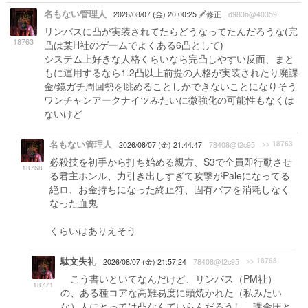
名もない管理人
2026/08/07 (金) 20:00:25
修正
d983b@40359
リンバスに凸が実装されてたらどうなってたんだろうな(完
18763
凸は某H社のゲームでよくある6凸として)
システム上好きな人格くらいなら完凸しやすい反面、まと
もに運用するなら1.2凸以上前提の人格が実装されたり廃課
金/鏡ガチ周回勢を眺めることしかできないことになりそう
ワンチャンアークナイツみたいに微強化の可能性もなくは
ないけど
名もない管理人
>> 18763
2026/08/07 (金) 21:44:47
78408@f2c95
必殺技を初手から打ち始める親方、S3で全員即行動させ
18768
る君主ホンル、力引き出しすぎて攻撃がPaleになってる
絶ロ、お金持ちになった終止符、固有バフを消耗しなく
なった血鬼
くらいはありえそう
駄文失礼
>> 18768
2026/08/07 (金) 21:57:24
78408@f2c95
こう書いといてなんだけど、リンバス（PM社）
18771
の、ある種コアな高難易度に頭焼かれた（私みたい
な）人にとっては凸なんていらんだろうし、課金圧と