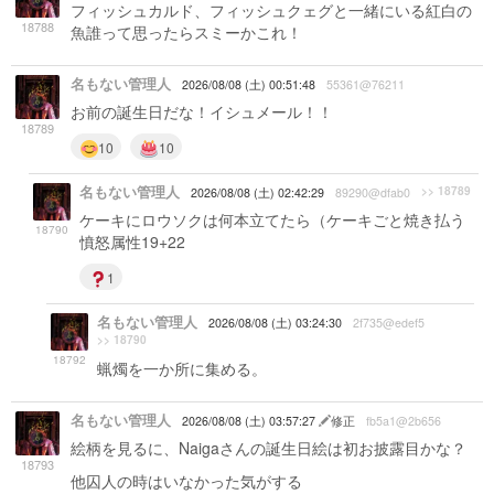
フィッシュカルド、フィッシュクェグと一緒にいる紅白の
18788
魚誰って思ったらスミーかこれ！
名もない管理人
2026/08/08 (土) 00:51:48
55361@76211
お前の誕生日だな！イシュメール！！
18789
10
10
名もない管理人
>> 18789
2026/08/08 (土) 02:42:29
89290@dfab0
ケーキにロウソクは何本立てたら（ケーキごと焼き払う
18790
憤怒属性19+22
1
名もない管理人
2026/08/08 (土) 03:24:30
2f735@edef5
>> 18790
18792
蝋燭を一か所に集める。
名もない管理人
2026/08/08 (土) 03:57:27
修正
fb5a1@2b656
絵柄を見るに、Naigaさんの誕生日絵は初お披露目かな？
18793
他囚人の時はいなかった気がする