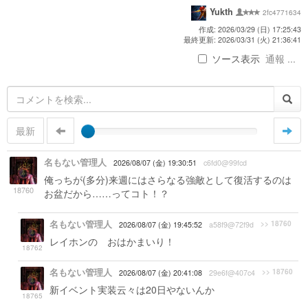
Yukth
2fc4771634
作成: 2026/03/29 (日) 17:25:43
最終更新: 2026/03/31 (火) 21:36:41
ソース表示
通報 ...
最新
名もない管理人
2026/08/07 (金) 19:30:51
c6fd0@99fcd
俺っちが(多分)来週にはさらなる強敵として復活するのは
18760
お盆だから……ってコト！？
名もない管理人
>> 18760
2026/08/07 (金) 19:45:52
a58f9@72f9d
レイホンの おはかまいり！
18762
名もない管理人
>> 18760
2026/08/07 (金) 20:41:08
29e6f@407c4
新イベント実装云々は20日やないんか
18765