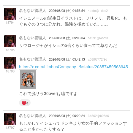
名もない管理人
2026/08/08 (土) 04:53:54
4afde@1dec2
イシュメールの誕生日イラストは、フリフリ、異形化、も
18794
ぐもぐの３つに分かれ、混沌を極めていた……。
名もない管理人
2026/08/08 (土) 05:06:04
51291@4bbf3
リウロージャがイシュの5倍くらい食ってて草なんだ
18795
名もない管理人
2026/08/08 (土) 05:42:13
a58f9@72f9d
https://x.com/LimbusCompany_B/status/208574595639451
18796
これで脱サラ30overは嘘ですよ
4
名もない管理人
2026/08/08 (土) 06:20:24
34562@b06d6
もしかしてイシュってドンキより女の子的ファッションす
18797
ること多かったりする？