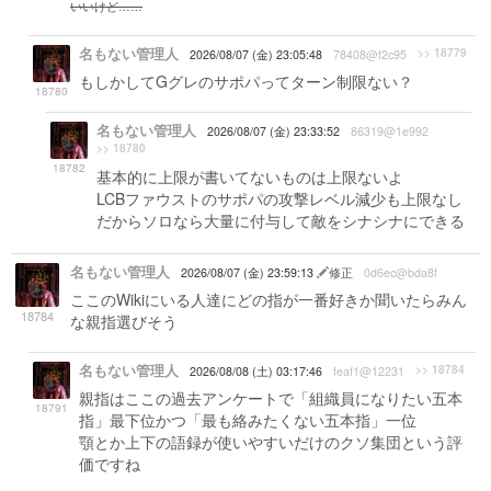
いいけど……
名もない管理人
>> 18779
2026/08/07 (金) 23:05:48
78408@f2c95
もしかしてGグレのサポパってターン制限ない？
18780
名もない管理人
2026/08/07 (金) 23:33:52
86319@1e992
>> 18780
18782
基本的に上限が書いてないものは上限ないよ
LCBファウストのサポパの攻撃レベル減少も上限なし
だからソロなら大量に付与して敵をシナシナにできる
名もない管理人
2026/08/07 (金) 23:59:13
修正
0d6ec@bda8f
ここのWikiにいる人達にどの指が一番好きか聞いたらみん
18784
な親指選びそう
名もない管理人
>> 18784
2026/08/08 (土) 03:17:46
feaf1@12231
親指はここの過去アンケートで「組織員になりたい五本
18791
指」最下位かつ「最も絡みたくない五本指」一位
顎とか上下の語録が使いやすいだけのクソ集団という評
価ですね