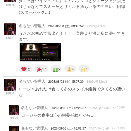
タコっぽいイシュの絵にエイハブタコとクィークェグ魚だ
18801
けじゃなくてスミー魚とリカルド魚もいるの面白い、因縁
(スターバック…)
名もない管理人
2026/08/08 (土) 08:42:52
f62ce@a74e0
うおおお初めて富出た！！！！普段より深い所に潜ってき
18802
ます。
12
17
5
4
4
名もない管理人
2026/08/08 (土) 15:07:30
89e9a@32ce8
ロージャあれだけ食ってあのスタイル維持できてるの凄い
18804
な…
名もない管理人
>> 18804
2026/08/08 (土) 15:28:37
92565@988a6
ロージャの食事は心の栄養補給だから…
18805
名もない管理人
>> 18804
2026/08/08 (土) 18:02:37
74074@48fa9