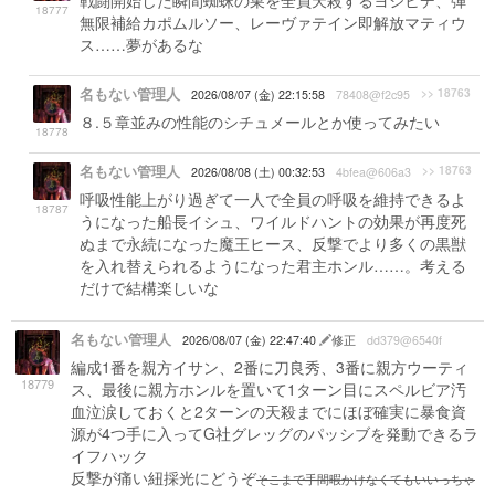
戦闘開始した瞬間蜘蛛の巣を全員天殺するヨシヒデ、弾
18777
無限補給カポムルソー、レーヴァテイン即解放マティウ
ス……夢があるな
名もない管理人
>> 18763
2026/08/07 (金) 22:15:58
78408@f2c95
８.５章並みの性能のシチュメールとか使ってみたい
18778
名もない管理人
>> 18763
2026/08/08 (土) 00:32:53
4bfea@606a3
呼吸性能上がり過ぎて一人で全員の呼吸を維持できるよ
18787
うになった船長イシュ、ワイルドハントの効果が再度死
ぬまで永続になった魔王ヒース、反撃でより多くの黒獣
を入れ替えられるようになった君主ホンル……。考える
だけで結構楽しいな
名もない管理人
2026/08/07 (金) 22:47:40
修正
dd379@6540f
編成1番を親方イサン、2番に刀良秀、3番に親方ウーティ
18779
ス、最後に親方ホンルを置いて1ターン目にスペルビア汚
血泣涙しておくと2ターンの天殺までにほぼ確実に暴食資
源が4つ手に入ってG社グレッグのパッシブを発動できるラ
イフハック
反撃が痛い紐採光にどうぞ
そこまで手間暇かけなくてもいいっちゃ