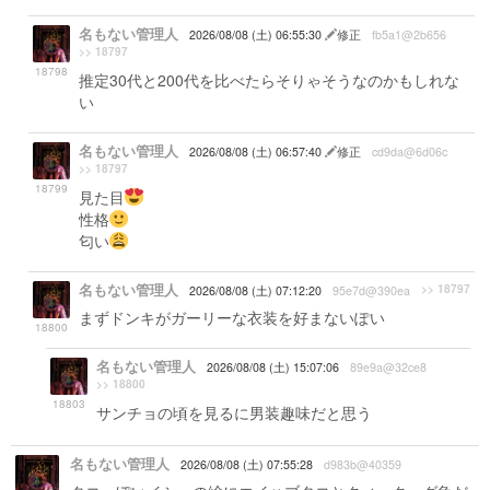
名もない管理人
2026/08/08 (土) 06:55:30
修正
fb5a1@2b656
>> 18797
18798
推定30代と200代を比べたらそりゃそうなのかもしれな
い
名もない管理人
2026/08/08 (土) 06:57:40
修正
cd9da@6d06c
>> 18797
18799
見た目
性格
匂い
名もない管理人
>> 18797
2026/08/08 (土) 07:12:20
95e7d@390ea
まずドンキがガーリーな衣装を好まないぽい
18800
名もない管理人
2026/08/08 (土) 15:07:06
89e9a@32ce8
>> 18800
18803
サンチョの頃を見るに男装趣味だと思う
名もない管理人
2026/08/08 (土) 07:55:28
d983b@40359