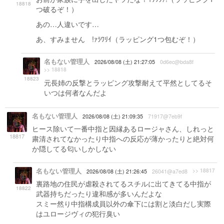
18818
つ破るぞ！）
あの…人違いです…
あ、すみません !ｧﾗﾜﾘｲ（ラッピング1つ包むぞ！）
名もない管理人
2026/08/08 (土) 21:27:05
0d6ec@bda8f
>> 18818
18823
元長姉の反撃とラッピング攻撃耐えて平然としてるそ
いつは何者なんだよ
名もない管理人
2026/08/08 (土) 21:09:35
71917@7eb9f
ヒース除いて一番中指と因縁あるロージャさん、しれっと
18817
粛清されてなかったり中指への反応が薄かったりと絶対何
か隠してる匂いしかしない
名もない管理人
>> 18817
2026/08/08 (土) 21:26:45
26041@a7ed8
裏路地の住民が虐殺されてるスチルに出てきてる中指が
18822
武器持ちだったり違和感が多いんだよな
スミー然り中指構成員以外の傘下には割と淡白だし実際
はユロージヴィの犯行臭い