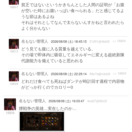
貧乏ではないというかきちんとした人間の証明が「お腹
18807
が空いた時にお腹いっぱい食べられる」だと感じてるよ
うな節はあるよね
それはそれとしてなんで太らないんすかねと言われたら
よく分かんない
名もない管理人
>> 18804
2026/08/08 (土) 18:45:15
51291@4bbf3
どう見ても腹に入る質量を越えている。
18813
その場で即体内に吸収してエネルギーに変える超絶新陳
代謝能力を備えていると思われる
名もない管理人
>> 18804
2026/08/08 (土) 22:29:14
95e7d@c4eb9
どれだけ食べても死ねばダンテが時計回す過程で内容物
18829
がどっか行くのでカロリー0
名もない管理人
2026/08/08 (土) 16:03:47
4ed37@80c2f
煙戦争の英雄…実在したのか…
18806