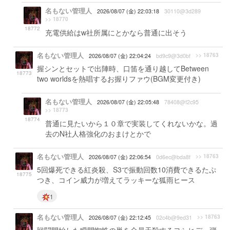
名もない管理人
2026/08/07 (金) 22:03:18
30110@3d289
>> 18770
18772
充電供給はw社所属にとかなら普通に出そう
名もない管理人
>> 18763
2026/08/07 (金) 22:04:24
bd9c9@3d0bf
握シンとセットで出陣時、口笛を通り越してBetween
18773
two worldsを熱唱するお握りファウ(BGM変更付き)
名もない管理人
2026/08/07 (金) 22:05:48
78408@f2c95
>> 18773
18774
普通に見たいから１０章で実装してくれないかな。過
去のN社人格強化のおまけとかで
名もない管理人
>> 18763
2026/08/07 (金) 22:06:54
0d6ec@bda8f
5回爆死できる紅炎殺、S3で振動回数10消費できるたぷ
18775
つき、コイン威力が増えてラッキーな狐雨ヒース
1
名もない管理人
>> 18763
2026/08/07 (金) 22:12:45
02c4b@9ed31