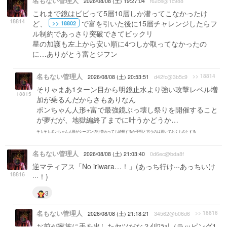
名もない管理人
2026/08/08 (土) 19:27:04
f62ce@1c988
これまで鏡はビビって5層10層しか潜ってこなかったけ
18814
ど、
で富を引いた後に15層チャレンジしたらフ
>> 18802
ル制約であっさり突破できてビックリ
星の加護も左上から安い順に4つしか取ってなかったの
に…ありがとう富とジフン
名もない管理人
>> 18814
2026/08/08 (土) 20:53:51
d42fc@3b5c9
そりゃまあ1ターン目から明鏡止水より強い攻撃レベル増
18815
加が乗るんだからさもありなん
ボンちゃん人形+富で最強鏡ぶっ壊し祭りを開催すること
が夢だが、地獄編終了までに叶うかどうか…
そもそもボンちゃん人形がシーズン切り替わっても続投するか不明と言うのは置いておくものとする
名もない管理人
2026/08/08 (土) 21:03:40
0d6ec@bda8f
逆マティアス「No iriwara…！」(あっち行け···あっちいけ
18816
···！)
3
名もない管理人
>> 18816
2026/08/08 (土) 21:18:21
34562@b06d6
お前が家族に手を出したヤツだな？ｲﾘﾜﾗｧ!（ラッピング1