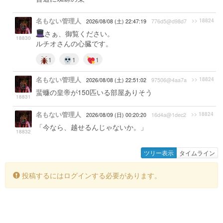
名もない管理人
>> 18824
2026/08/08 (土) 22:47:19
776d5@d98d7
さぁ、御覧ください。
18830
ルチオさんの心臓です。
1
1
1
名もない管理人
>> 18824
2026/08/08 (土) 22:51:02
97506@4aa7a
蜚蠊の皇帝が150匹いる部屋ありそう
18831
名もない管理人
>> 18824
2026/08/09 (日) 00:20:20
16d4a@1dec2
「今なら、越せるんじゃないか。」
18832
ツリー表示
タイムライン
投稿するにはログインする必要があります。