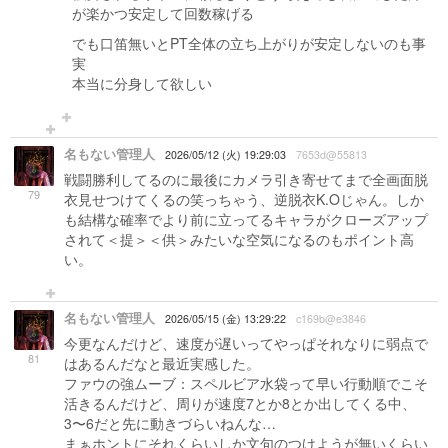
が楽かつ安定して回数稼げる
でも口笛無いとPT全体の立ち上がりが安定しないのも事
実
本当に分身して欲しい
名もない管理人
2026/05/12 (火) 19:29:03
7653d@55813
戦闘勝利してるのに最後にカメラ引き寄せてまで全画面脱
79
衣見せつけてくるの笑っちゃう、逆脱衣K.Oじゃん。しか
も結構な確率でより前に立ってるキャラがクローズアップ
されて＜提＞＜供＞みたいな空気になるのもポイント高
い。
名もない管理人
2026/05/15 (金) 13:29:22
c169b@e3846
今更なんだけど、速度が遅いってやっぱそれなりに弱点で
81
はあるんだなと最近実感した。
ファウの強ムーブ：スペルビア水袋って早い行動順でこそ
活きるんだけど、周りが速度7とか8とか出してくる中、
3〜6だと先に動きづらいねんな…
まぁホントにそれくらいしか文句のつけようが無いくらい