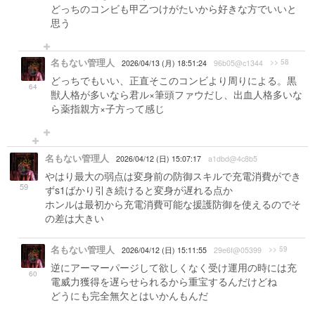
どっちのコンビも甲乙つけがたいから好きな方でいいと
思う
名もない管理人
>> 58
2026/04/13 (月) 18:51:24
96b05@c1344
どっちでもいい、正直そこのコンビより周りによる。黒
64
獣人格が多いなら君ル×筆頭ファウだし、出血人格多いな
ら薬指親方×子方って感じ
名もない管理人
2026/04/12 (日) 15:07:17
a1dbd@4c8b5
やはり最大の弱点は変身前の防御スキルで充電消費ができ
59
ずs1ばかり引き続けると変身が遅れる点か
ホンルは最初から充電消費可能な援護防御を使えるのでそ
の差は大きい
名もない管理人
>> 59
2026/04/12 (日) 15:11:55
29e6f@05399
逆にアーマーパージして欲しくなく受け運用の時には充
60
電威力獲得を遅らせられるから重宝するんだけどね
どうにも完全無欠とはいかんもんだ