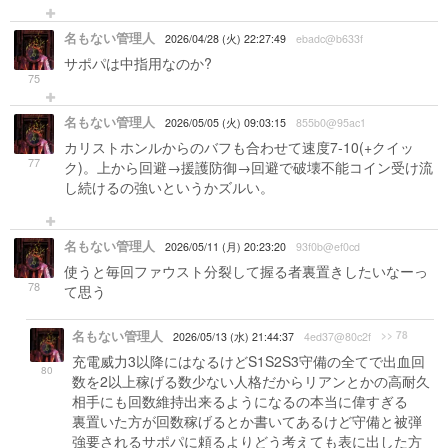
名もない管理人
2026/04/28 (火) 22:27:49
ebadc@b633f
サポパは中指用なのか?
75
名もない管理人
2026/05/05 (火) 09:03:15
855b0@95ac1
カリストホンルからのバフも合わせて速度7-10(+クイッ
77
ク)。上から回避→援護防御→回避で破壊不能コイン受け流
し続けるの強いというかズルい。
名もない管理人
2026/05/11 (月) 20:23:20
93f0b@ef0cd
使うと毎回ファウスト分裂して握る者裏置きしたいなーっ
78
て思う
名もない管理人
>> 78
2026/05/13 (水) 21:44:37
4ed37@80c2f
充電威力3以降にはなるけどS1S2S3守備の全てで出血回
80
数を2以上稼げる数少ない人格だからリアンとかの高耐久
相手にも回数維持出来るようになるの本当に偉すぎる
裏置いた方が回数稼げるとか書いてあるけど守備と被弾
強要されるサポパに頼るよりどう考えても表に出した方