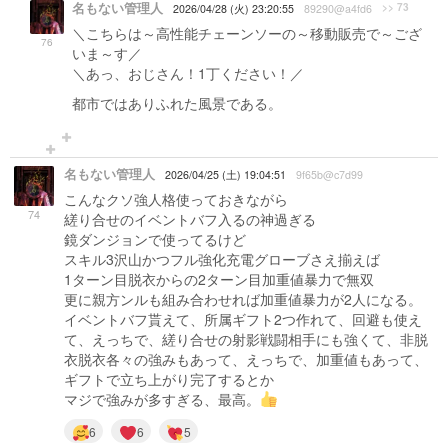
名もない管理人
>> 73
2026/04/28 (火) 23:20:55
89290@a4fd6
＼こちらは～高性能チェーンソーの～移動販売で～ござ
76
いま～す／
＼あっ、おじさん！1丁ください！／
都市ではありふれた風景である。
名もない管理人
2026/04/25 (土) 19:04:51
9f65b@c7d99
こんなクソ強人格使っておきながら
74
縒り合せのイベントバフ入るの神過ぎる
鏡ダンジョンで使ってるけど
スキル3沢山かつフル強化充電グローブさえ揃えば
1ターン目脱衣からの2ターン目加重値暴力で無双
更に親方ンルも組み合わせれば加重値暴力が2人になる。
イベントバフ貰えて、所属ギフト2つ作れて、回避も使え
て、えっちで、縒り合せの射影戦闘相手にも強くて、非脱
衣脱衣各々の強みもあって、えっちで、加重値もあって、
ギフトで立ち上がり完了するとか
マジで強みが多すぎる、最高。
6
6
5