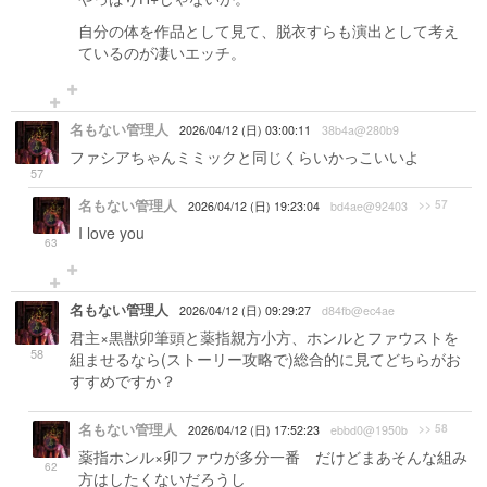
自分の体を作品として見て、脱衣すらも演出として考え
ているのが凄いエッチ。
名もない管理人
2026/04/12 (日) 03:00:11
38b4a@280b9
ファシアちゃんミミックと同じくらいかっこいいよ
57
名もない管理人
>> 57
2026/04/12 (日) 19:23:04
bd4ae@92403
I love you
63
名もない管理人
2026/04/12 (日) 09:29:27
d84fb@ec4ae
君主×黒獣卯筆頭と薬指親方小方、ホンルとファウストを
58
組ませるなら(ストーリー攻略で)総合的に見てどちらがお
すすめですか？
名もない管理人
>> 58
2026/04/12 (日) 17:52:23
ebbd0@1950b
薬指ホンル×卯ファウが多分一番 だけどまあそんな組み
62
方はしたくないだろうし