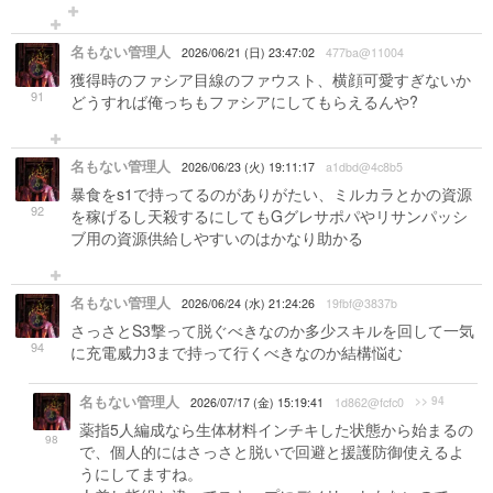
名もない管理人
2026/06/21 (日) 23:47:02
477ba@11004
獲得時のファシア目線のファウスト、横顔可愛すぎないか
91
どうすれば俺っちもファシアにしてもらえるんや?
名もない管理人
2026/06/23 (火) 19:11:17
a1dbd@4c8b5
暴食をs1で持ってるのがありがたい、ミルカラとかの資源
92
を稼げるし天殺するにしてもGグレサポパやリサンパッシ
ブ用の資源供給しやすいのはかなり助かる
名もない管理人
2026/06/24 (水) 21:24:26
19fbf@3837b
さっさとS3撃って脱ぐべきなのか多少スキルを回して一気
94
に充電威力3まで持って行くべきなのか結構悩む
名もない管理人
>> 94
2026/07/17 (金) 15:19:41
1d862@fcfc0
薬指5人編成なら生体材料インチキした状態から始まるの
98
で、個人的にはさっさと脱いで回避と援護防御使えるよ
うにしてますね。