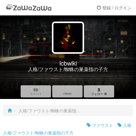
登録 / ログイン
lcbwiki
人格/ファウスト/蜘蛛の巣薬指の子方
98
5
views
コメント
フォロー
人格/ファウスト/蜘蛛の巣薬指...
ファウスト
人格
人格/ファウスト/蜘蛛の巣薬指の子方