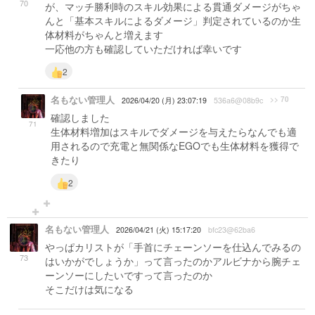
70
が、マッチ勝利時のスキル効果による貫通ダメージがちゃ
んと「基本スキルによるダメージ」判定されているのか生
体材料がちゃんと増えます
一応他の方も確認していただければ幸いです
2
名もない管理人
>> 70
2026/04/20 (月) 23:07:19
536a6@08b9c
確認しました
71
生体材料増加はスキルでダメージを与えたらなんでも適
用されるので充電と無関係なEGOでも生体材料を獲得で
きたり
2
名もない管理人
2026/04/21 (火) 15:17:20
bfc23@62ba6
やっぱカリストが「手首にチェーンソーを仕込んでみるの
73
はいかがでしょうか」って言ったのかアルビナから腕チェ
ーンソーにしたいですって言ったのか
そこだけは気になる