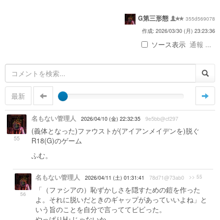
G第三形態
355d569078
作成: 2026/03/30 (月) 23:23:36
ソース表示
通報 ...
最新
名もない管理人
2026/04/10 (金) 22:32:35
9e5bb@cf297
(義体となった)ファウストが(アイアンメイデンを)脱ぐ
55
R18(G)のゲーム
ふむ。
名もない管理人
>> 55
2026/04/11 (土) 01:31:41
78d71@73ab0
「（ファシアの）恥ずかしさを隠すための鎧を作った
56
よ。それに脱いだときのギャップがあっていいよね」と
いう旨のことを自分で言っててビビった。
やっぱりH+じゃないか。