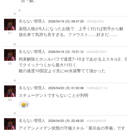
目・鱗。
名もない管理人
2026/04/19 (日) 08:47:29
cf6f3@df29c
薬指人格が5人になったお陰で、上手く行けば初手から解
67
放出来て気持ち良すぎる。ファウスト……好きだ……
名もない管理人
2026/04/19 (日) 15:51:12
b9b0b@53201
拘束解除とホンルバフで速度7~10まであがる上スキル2、3
68
でクイックつくから最大11行く
敵の速度10固定より先にoc水袋撃てて強かった
名もない管理人
2026/04/20 (月) 01:00:38
10d96@e711e
スチューデントですらないことが判明
69
3
名もない管理人
2026/04/20 (月) 22:48:35
aa8e3@80c2f
アイアンメイデン状態の守備スキル「展示会の準備」です