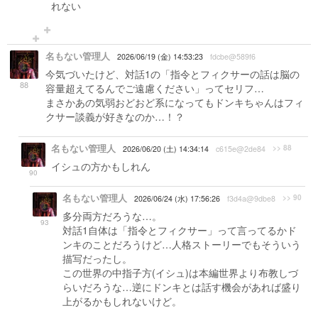
れない
名もない管理人
2026/06/19 (金) 14:53:23
fdcbe@589f6
今気づいたけど、対話1の「指令とフィクサーの話は脳の
88
容量超えてるんでご遠慮ください」ってセリフ…
まさかあの気弱おどおど系になってもドンキちゃんはフィ
クサー談義が好きなのか…！？
名もない管理人
>> 88
2026/06/20 (土) 14:34:14
c615e@2de84
イシュの方かもしれん
90
名もない管理人
>> 90
2026/06/24 (水) 17:56:26
f3d4a@9dbe8
多分両方だろうな…。
93
対話1自体は「指令とフィクサー」って言ってるかド
ンキのことだろうけど…人格ストーリーでもそういう
描写だったし。
この世界の中指子方(イシュ)は本編世界より布教しづ
らいだろうな…逆にドンキとは話す機会があれば盛り
上がるかもしれないけど。