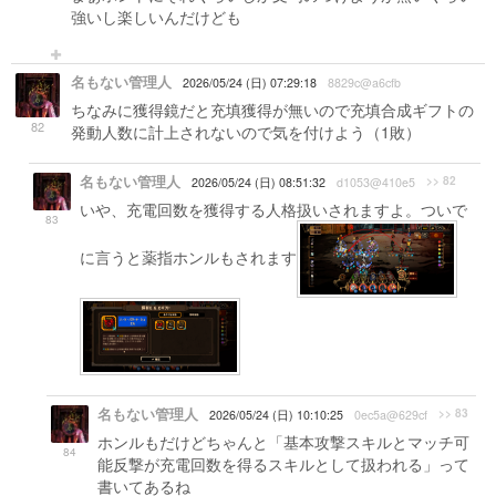
強いし楽しいんだけども
名もない管理人
2026/05/24 (日) 07:29:18
8829c@a6cfb
ちなみに獲得鏡だと充填獲得が無いので充填合成ギフトの
82
発動人数に計上されないので気を付けよう（1敗）
名もない管理人
>> 82
2026/05/24 (日) 08:51:32
d1053@410e5
いや、充電回数を獲得する人格扱いされますよ。ついで
83
に言うと薬指ホンルもされます
名もない管理人
>> 83
2026/05/24 (日) 10:10:25
0ec5a@629cf
ホンルもだけどちゃんと「基本攻撃スキルとマッチ可
84
能反撃が充電回数を得るスキルとして扱われる」って
書いてあるね