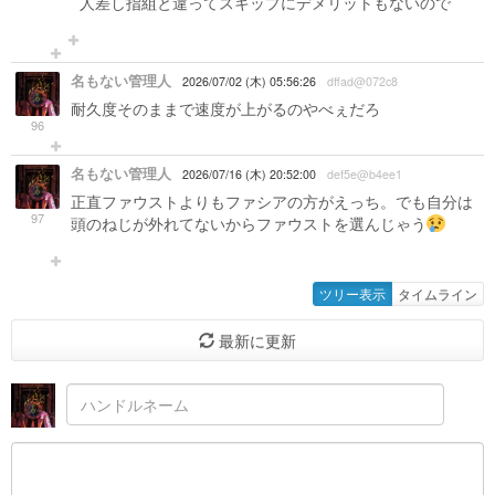
人差し指組と違ってスキップにデメリットもないので
名もない管理人
2026/07/02 (木) 05:56:26
dffad@072c8
耐久度そのままで速度が上がるのやべぇだろ
96
名もない管理人
2026/07/16 (木) 20:52:00
def5e@b4ee1
正直ファウストよりもファシアの方がえっち。でも自分は
97
頭のねじが外れてないからファウストを選んじゃう
ツリー表示
タイムライン
最新に更新