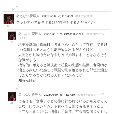
名もない管理人
2026/05/26 (火) 22:34:29
81092@b050f
ファシアって食事するけど排泄もするんだろうか
85
名もない管理人
2026/05/27 (水) 01:58:08
修正
bd4ae@92403
>> 85
86
現実を基準に真面目に考えたら生命として存在してる以
上代謝はあると思うし老廃物は出るだろうけど
人間とか動物みたいなやり方で排泄することはなさそう
な気がする
機能的に考えると謎技術で植物の生態の枯葉に老廃物が
溜まるみたいな感じで戦闘で削ぎ落とされる部位に溜ま
ったりするとかになるんじゃなかろうか
知らんけど
名もない管理人
>> 85
2026/06/19 (金) 16:37:39
ee56c@d9d84
そもそも「食事」がどの様に行われているかも分からん
89
しな…口でムシャムシャ食べてる訳でも無さそうだし
トマリーみたいに、他者と「合体」する様な感じかもし