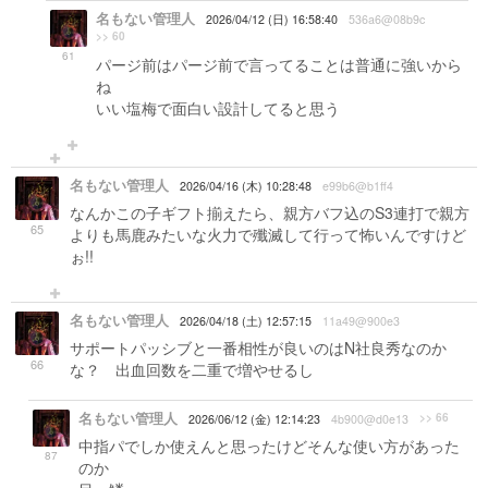
名もない管理人
2026/04/12 (日) 16:58:40
536a6@08b9c
>> 60
61
パージ前はパージ前で言ってることは普通に強いから
ね
いい塩梅で面白い設計してると思う
名もない管理人
2026/04/16 (木) 10:28:48
e99b6@b1ff4
なんかこの子ギフト揃えたら、親方バフ込のS3連打で親方
65
よりも馬鹿みたいな火力で殲滅して行って怖いんですけど
ぉ!!
名もない管理人
2026/04/18 (土) 12:57:15
11a49@900e3
サポートパッシブと一番相性が良いのはN社良秀なのか
66
な？ 出血回数を二重で増やせるし
名もない管理人
>> 66
2026/06/12 (金) 12:14:23
4b900@d0e13
中指パでしか使えんと思ったけどそんな使い方があった
87
のか