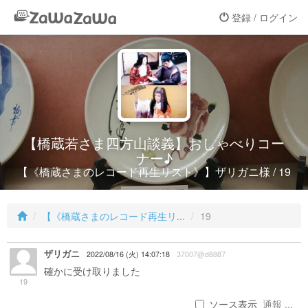
登録 / ログイン
【橋蔵若さま四方山談義】おしゃべりコー
ナー♪
【《橋蔵さまのレコード再生リスト》】ザリガニ様 / 19
【《橋蔵さまのレコード再生リ...
19
ザリガニ
2022/08/16 (火) 14:07:18
37007@d8887
確かに受け取りました
19
ソース表示
通報 ...