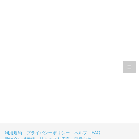
togg
navi
利用規約
プライバシーポリシー
ヘルプ
FAQ
助け合い掲示板
リクエスト広場
運営会社