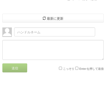
最新に更新
送信
こっそり
Enterを押して送信