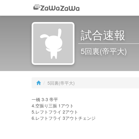
試合速報
5回裏(帝平大)
5回裏(帝平大)
一橋 3-3 帝平
4.空振り三振 1アウト
5.レフトフライ 2アウト
6.レフトフライ 3アウトチェンジ