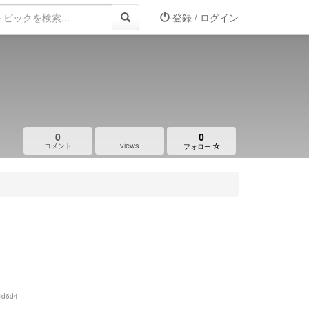
登録 / ログイン
0
0
views
コメント
フォロー
4d6d4