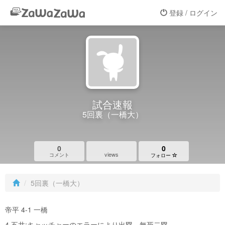
登録 / ログイン
試合速報
5回裏（一橋大）
0
0
views
コメント
フォロー
5回裏（一橋大）
帝平 4-1 一橋
4.五井:キャッチャーのエラーにより出塁 無死二塁