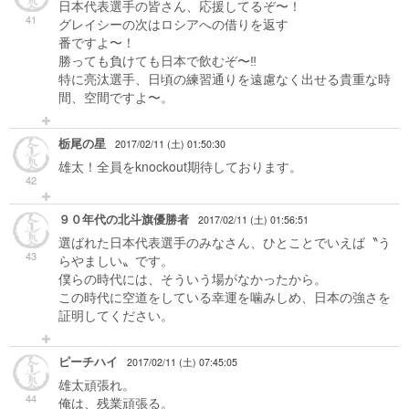
日本代表選手の皆さん、応援してるぞ〜！
41
グレイシーの次はロシアへの借りを返す
番ですよ〜！
勝っても負けても日本で飲むぞ〜‼︎
特に亮汰選手、日頃の練習通りを遠慮なく出せる貴重な時
間、空間ですよ〜。
栃尾の星
2017/02/11 (土) 01:50:30
雄太！全員をknockout期待しております。
42
９０年代の北斗旗優勝者
2017/02/11 (土) 01:56:51
選ばれた日本代表選手のみなさん、ひとことでいえば〝う
43
らやましい〟です。
僕らの時代には、そういう場がなかったから。
この時代に空道をしている幸運を噛みしめ、日本の強さを
証明してください。
ピーチハイ
2017/02/11 (土) 07:45:05
雄太頑張れ。
44
俺は、残業頑張る。