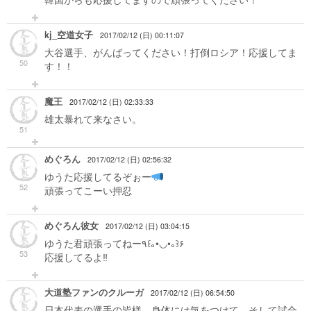
kj_空道女子
2017/02/12 (日) 00:11:07
大谷選手、がんばってください！打倒ロシア！応援してま
50
す！！
魔王
2017/02/12 (日) 02:33:33
雄太暴れて来なさい。
51
めぐろん
2017/02/12 (日) 02:56:32
ゆうた応援してるぞぉー
52
頑張ってこーい押忍
めぐろん彼女
2017/02/12 (日) 03:04:15
ゆうた君頑張ってねー٩꒰｡•◡•｡꒱۶
53
応援してるよ‼︎
大道塾ファンのクルーガ
2017/02/12 (日) 06:54:50
日本代表の選手の皆様、身体には気をつけて、そして試合