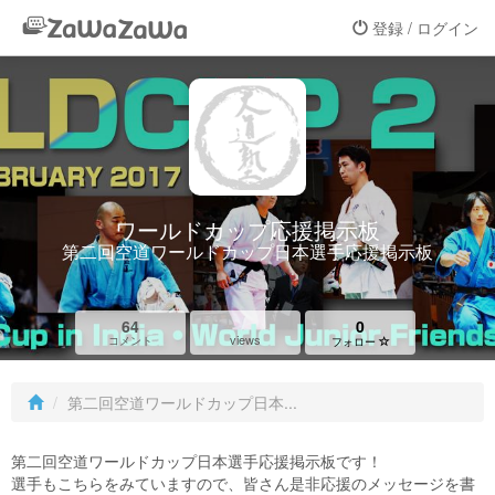
登録 / ログイン
ワールドカップ応援掲示板
第二回空道ワールドカップ日本選手応援掲示板
64
0
views
コメント
フォロー
第二回空道ワールドカップ日本...
第二回空道ワールドカップ日本選手応援掲示板です！
選手もこちらをみていますので、皆さん是非応援のメッセージを書