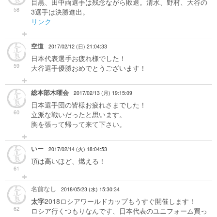
目黒、田中両選手は残念ながら敗退。清水、野村、大谷の
58
3選手は決勝進出。
リンク
空道
2017/02/12 (日) 21:04:33
日本代表選手お疲れ様でした！
59
大谷選手優勝おめでとうございます！
総本部木曜会
2017/02/13 (月) 19:15:09
日本選手団の皆様お疲れさまでした！
60
立派な戦いだったと思います。
胸を張って帰って来て下さい。
いー
2017/02/14 (火) 18:04:53
頂は高いほど、燃える！
61
名前なし
2018/05/23 (水) 15:30:34
太字
2018ロシアワールドカップもうすぐ開催します！
62
ロシア行くつもりなんです、日本代表のユニフォーム買っ