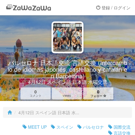
登録 / ログイン
バルセロナ 日本語交流 言語交換 (Intercamb
io de idiomas japonés, castellano y catalán e
n Barcelona)
4月12日 スペイン語 日本語 水曜交流
0
0
views
コメント
フォロー
4月12日 スペイン語 日本語 水...
MEET UP
スペイン
バルセロナ
国際交流
言語交換