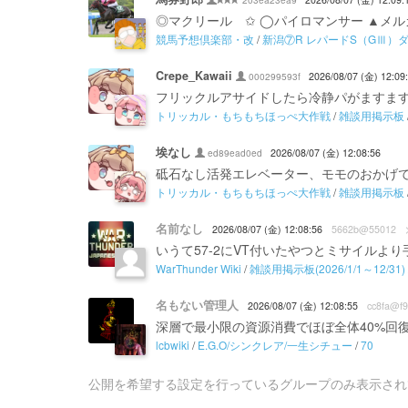
◎マクリール ✩ ◯パイロマンサー ▲メ
競馬予想倶楽部・改
/
新潟⑦R レパードS（GⅢ）ダ
Crepe_Kawaii
000299593f
2026/08/07 (金) 12:09
フリックルアサイドしたら冷静パがますま
トリッカル・もちもちほっぺ大作戦
/
雑談用掲示板
埃なし
ed89ead0ed
2026/08/07 (金) 12:08:56
砥石なし活発エレベーター、モモのおかげ
トリッカル・もちもちほっぺ大作戦
/
雑談用掲示板
名前なし
2026/08/07 (金) 12:08:56
5662b@55012
いうて57-2にVT付いたやつとミサイルよ
WarThunder Wiki
/
雑談用掲示板(2026/1/1～12/31)
名もない管理人
2026/08/07 (金) 12:08:55
cc8fa@f9
深層で最小限の資源消費でほぼ全体40%回
lcbwiki
/
E.G.O/シンクレア/一生シチュー
/
70
公開を希望する設定を行っているグループのみ表示され