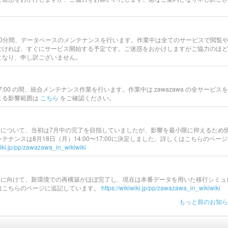
時から60分間、データベースのメンテナンスを行います。作業中は全てのサービスで閲覧
なければ、すぐにサービス開始する予定です。ご迷惑をおかけしますがご協力のほど
となり、申し訳ございません。
:00〜17:00 の間、統合メンテナンス作業を行います。作業中は zawazawa の全サービス
よる影響範囲は
こちら
をご確認ください。
IKI の統合について、当初は7月中の完了を目指していましたが、影響を最小限に抑えるため
ナンスは8月18日（月）14:00〜17:00に決定しました。詳しくはこちらのペー
iwiki.jp/pp/zawazawa_in_wikiwiki
IKI の統合に向けて、新環境での再構築がほぼ完了し、現在は本番データを用いた移行シミ
はこちらのページに追記しています。
https://wikiwiki.jp/pp/zawazawa_in_wikiwiki
もっと前のお知らせ