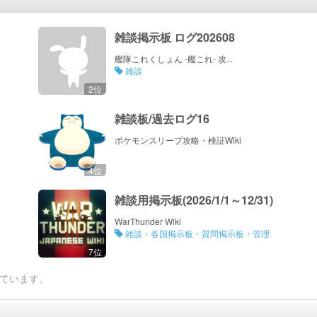
雑談掲示板 ログ202608
艦隊これくしょん -艦これ- 攻...
雑談
2位
雑談板/過去ログ16
ポケモンスリープ攻略・検証Wiki
4位
雑談用掲示板(2026/1/1～12/31)
WarThunder Wiki
雑談・各国掲示板・質問掲示板・管理
7位
ています。