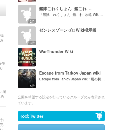
艦隊これくしょん -艦これ- ...
「艦隊これくしょん -艦これ- 攻略 Wiki」の避難所です。
2位
ゼンレスゾーンゼロWiki掲示板
や操
お
3位
WarThunder Wiki
行作
4位
い
Escape from Tarkov Japan wiki
Escape from Tarkov Japan Wiki* 用の掲示板。
5位
い場
規約
公開を希望する設定を行っているグループのみ表示され
ています。
公式 Twitter
2時に
完
い