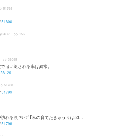
> 51765
/
51800
>> 156
@34061
>> 38095
破で追い返される率は異常。
/
38129
>> 51788
/
51799
説 ﾌﾘｰｻﾞ｢私の育てたきゅうりは53...
/
51798
12