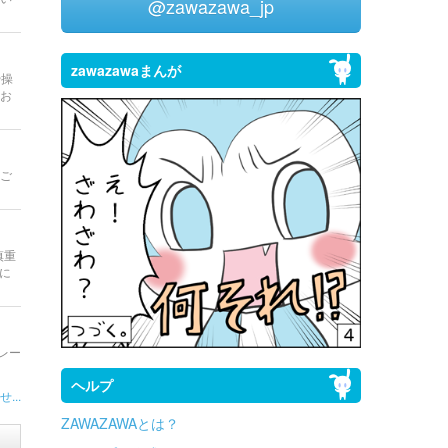
@zawazawa_jp
zawazawaまんが
や操
お
をご
慎重
ジに
ュレー
ヘルプ
...
ZAWAZAWAとは？