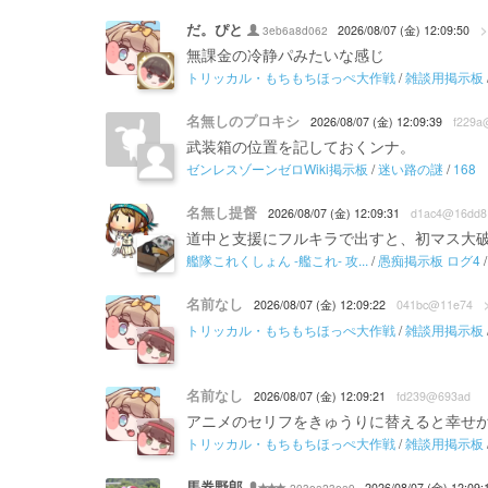
だ。ぴと
>
3eb6a8d062
2026/08/07 (金) 12:09:50
無課金の冷静パみたいな感じ
トリッカル・もちもちほっぺ大作戦
/
雑談用掲示板
名無しのプロキシ
2026/08/07 (金) 12:09:39
f229a
武装箱の位置を記しておくンナ。
ゼンレスゾーンゼロWiki掲示板
/
迷い路の謎
/
168
名無し提督
2026/08/07 (金) 12:09:31
d1ac4@16dd8
道中と支援にフルキラで出すと、初マス大
艦隊これくしょん -艦これ- 攻...
/
愚痴掲示板 ログ4
名前なし
2026/08/07 (金) 12:09:22
041bc@11e74
トリッカル・もちもちほっぺ大作戦
/
雑談用掲示板
名前なし
2026/08/07 (金) 12:09:21
fd239@693ad
アニメのセリフをきゅうりに替えると幸せが訪れる
トリッカル・もちもちほっぺ大作戦
/
雑談用掲示板
馬券野郎
203ea23ea9
2026/08/07 (金) 12:09: