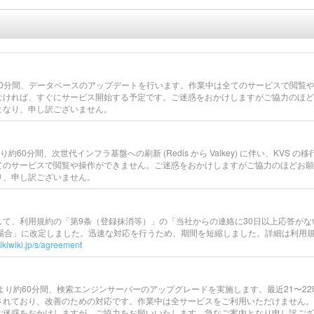
時から60分間、データベースのアップデートを行います。作業中は全てのサービスで閲覧
なければ、すぐにサービス開始する予定です。ご迷惑をおかけしますがご協力のほど
となり、申し訳ございません。
より約60分間、次世代インフラ基盤への刷新 (Redis から Valkey) に伴い、KVS の移
てのサービスで閲覧や操作ができません。ご迷惑をおかけしますがご協力のほどお願
り、申し訳ございません。
して、利用規約の「第9条（登録抹消等）」の「当社からの連絡に30日以上応答がな
い場合」に改定しました。迅速な対応を行うため、期間を短縮しました。詳細は利用
wikiwiki.jp/s/agreement
4:00より約60分間、検索エンジンサーバーのアップグレードを実施します。最近21〜2
されており、改善のための対応です。作業中は全サービスをご利用いただけません。
ご迷惑をおかけしますが、ご協力をお願いいたします。急なご案内となり申し訳ござ