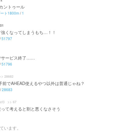
ルカントゥール
ート1800m
/
1
:01
す強くなってしまうもち…！！
/
51797
でサービス終了……
/
51796
>> 28682
り手前でAHEAD使えるやつ以外は普通じゃね？
/
28683
>> 67
ef3
復って考えると割と悪くなさそう
ています。