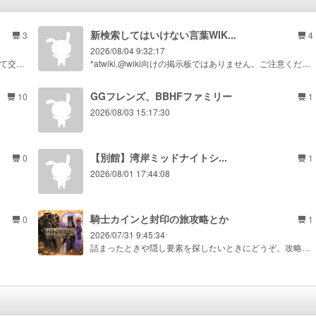
新検索してはいけない言葉WIK...
3
4
2026/08/04 9:32:17
スパリクについて雑談・質問・フレンド募集等をして交流する場所です。
*atwiki,@wiki向けの掲示板ではありません。ご注意ください。 旧掲示板https://z.wikiwiki.jp/i2yuh3mcf4nruaxa WIKIhttps://wikiwiki.jp/not
GGフレンズ、BBHFファミリー
10
1
2026/08/03 15:17:30
【別館】湾岸ミッドナイトシ...
0
1
2026/08/01 17:44:08
騎士カインと封印の旅攻略とか
0
1
2026/07/31 9:45:34
詰まったときや隠し要素を探したいときにどうぞ。攻略質問や感想も歓迎です。