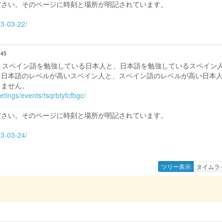
ださい。そのページに時刻と場所が明記されています。
23-03-22/
:45
頃から、スペイン語を勉強している日本人と、日本語を勉強しているスペイン
も日本語のレベルが高いスペイン人と、スペイン語のレベルが高い日本
りません。
ings/events/tsqrbtyfcfbgc/
ださい。そのページに時刻と場所が明記されています。
23-03-24/
ツリー表示
タイムラ