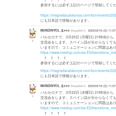
参加するには必ず上記のページで登録してく
https://magradacatalunya.com/bcn/events/20
にも日本語で情報があります。
MUNDINYOL
b5aaaf6515
2023/03/19 (日) 11:07
バルセロナで、3月20日 (月曜日) 21時
8
交流会をします。スペイン語が分からなくて
いますので、コミュニケーションに問題はあ
https://www.meetup.com/es-ES/barcelona_meet
↑ ↑ ↑ ↑
参加するには必ず上記のページで登録してく
https://magradacatalunya.com/bcn/events/20
にも日本語で情報があります。
MUNDINYOL
b5aaaf6515
2023/03/19 (日) 11:07
バルセロナで、3月22日 (水曜日) 21時
9
交流会をします。スペイン語が分からなくて
いますので、コミュニケーションに問題はあ
https://www.meetup.com/es-ES/barcelona_meet
↑ ↑ ↑ ↑