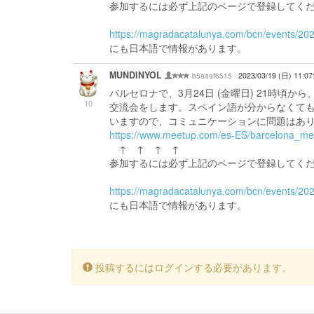
参加するには必ず上記のページで登録してく
https://magradacatalunya.com/bcn/events/20
にも日本語で情報があります。
MUNDINYOL
b5aaaf6515
2023/03/19 (日) 11:07
バルセロナで、3月24日 (金曜日) 21時
10
交流会をします。スペイン語が分からなくて
いますので、コミュニケーションに問題はあ
https://www.meetup.com/es-ES/barcelona_meet
↑ ↑ ↑ ↑
参加するには必ず上記のページで登録してく
https://magradacatalunya.com/bcn/events/20
にも日本語で情報があります。
投稿するにはログインする必要があります。