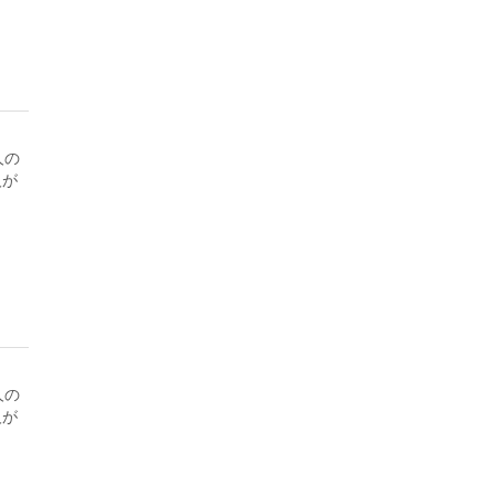
人の
人が
人の
人が