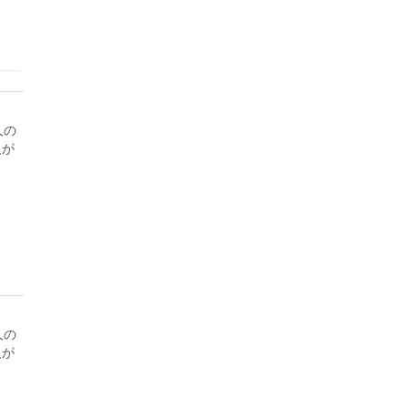
人の
人が
人の
人が