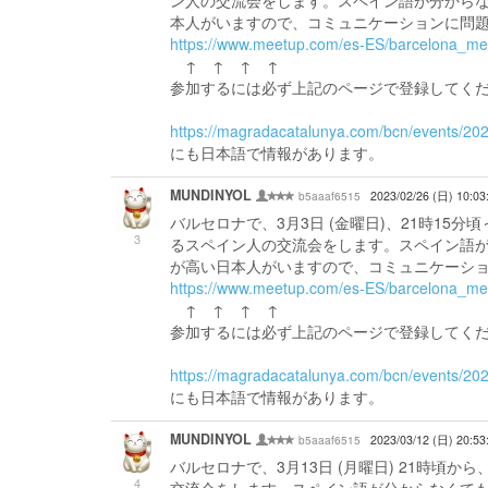
ン人の交流会をします。スペイン語が分から
本人がいますので、コミュニケーションに問
https://www.meetup.com/es-ES/barcelona_meet
↑ ↑ ↑ ↑
参加するには必ず上記のページで登録してく
https://magradacatalunya.com/bcn/events/20
にも日本語で情報があります。
MUNDINYOL
b5aaaf6515
2023/02/26 (日) 10:03
バルセロナで、3月3日 (金曜日)、21時15
3
るスペイン人の交流会をします。スペイン語
が高い日本人がいますので、コミュニケーシ
https://www.meetup.com/es-ES/barcelona_meet
↑ ↑ ↑ ↑
参加するには必ず上記のページで登録してく
https://magradacatalunya.com/bcn/events/20
にも日本語で情報があります。
MUNDINYOL
b5aaaf6515
2023/03/12 (日) 20:53
バルセロナで、3月13日 (月曜日) 21時
4