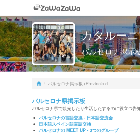
カタルーニャ
バルセロナ掲示板 (Pro
バルセロナ掲示板 (Província d...
バルセロナ県掲示板
バルセロナ県で観光したり生活したするのに役立つ告
バルセロナの言語交換 - 日本語交流会
日本語スペイン語言語交換
バルセロナの MEET UP - 3つのグループ