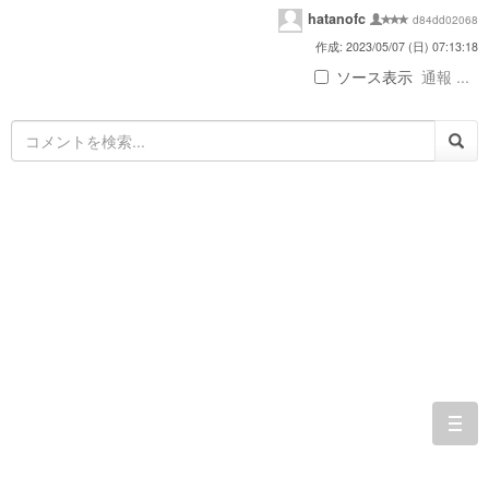
hatanofc
d84dd02068
作成: 2023/05/07 (日) 07:13:18
ソース表示
通報 ...
togg
navi