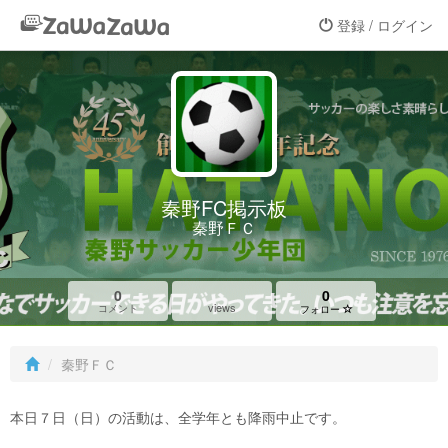
登録 / ログイン
秦野FC掲示板
秦野ＦＣ
0
0
views
コメント
フォロー
秦野ＦＣ
本日７日（日）の活動は、全学年とも降雨中止です。