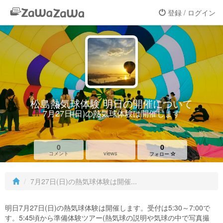
登録 / ログイン
松島熱気球体験 明日の開催について
7月27日(日)の熱気球体験は開催します
0
0
views
コメント
フォロー
7月27日(日)の熱気球体験は開催...
明日7月27日(日)の熱気球体験は開催します。受付は5:30～7:00で
す。5:45頃から準備体験ツアー(熱気球の説明や気球の中で写真撮