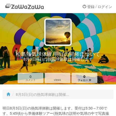
登録 / ログイン
松島熱気球体験 明日の開催について
8月3日(日)の熱気球体験は開催します
0
0
views
コメント
フォロー
8月3日(日)の熱気球体験は開催...
明日8月3日(日)の熱気球体験は開催します。受付は5:30～7:00で
す。5:45頃から準備体験ツアー(熱気球の説明や気球の中で写真撮