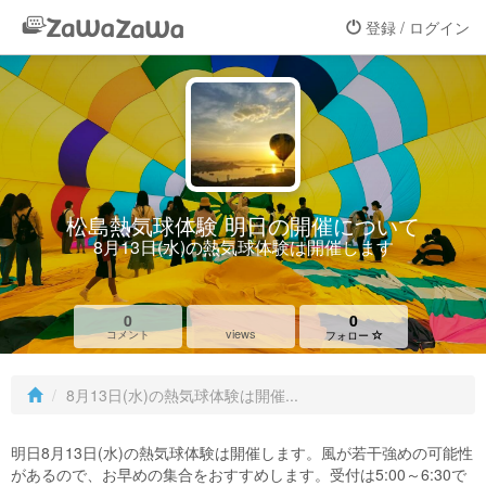
登録 / ログイン
松島熱気球体験 明日の開催について
8月13日(水)の熱気球体験は開催します
0
0
views
コメント
フォロー
8月13日(水)の熱気球体験は開催...
明日8月13日(水)の熱気球体験は開催します。風が若干強めの可能性
があるので、お早めの集合をおすすめします。受付は5:00～6:30で