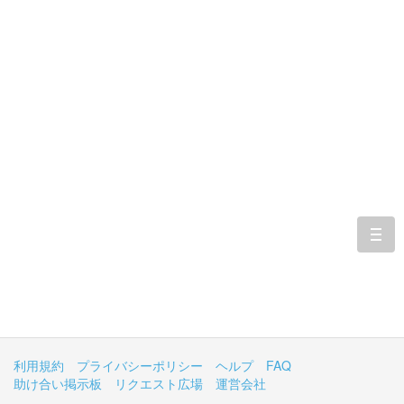
togg
navi
利用規約
プライバシーポリシー
ヘルプ
FAQ
助け合い掲示板
リクエスト広場
運営会社