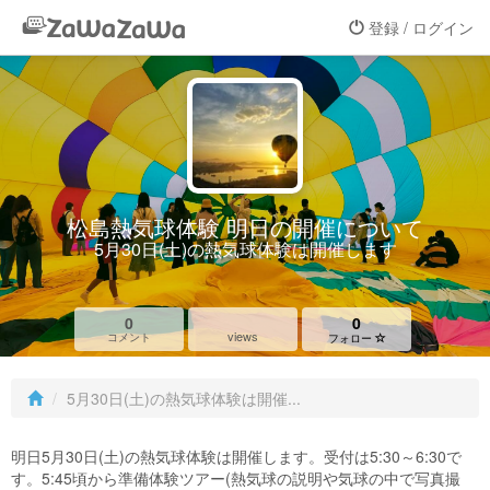
登録 / ログイン
松島熱気球体験 明日の開催について
5月30日(土)の熱気球体験は開催します
0
0
views
コメント
フォロー
5月30日(土)の熱気球体験は開催...
明日5月30日(土)の熱気球体験は開催します。受付は5:30～6:30で
す。5:45頃から準備体験ツアー(熱気球の説明や気球の中で写真撮