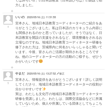
くばみらい市」の日本語教室（日本語ひろば）の創設で助
力しました。
いいの
2020/05/16 (土) 11:51:55
宮本さん、地域日本語教育コーディネーターのご紹介をあ
4
りがとうございました。私は日本語のカリキュラム内容に
も関係されるのかと思っていましたが、そうではなく、日
本語教室を開設の支援をされるなど、環境整備をされるお
立場なのですね。地域日本語教育コーディネーター研修を
修了された方は、茨城県内に何名かいらっしゃると聞いて
います。今後、皆さんのご活躍が期待されるところです
ね。他のコーディネーターの方の活動のご様子も、ぜひう
かがいたいです
やまだ
2020/05/16 (土) 13:27:52
修正
宮本さん、情報提供をありがとうございます！詳しく説明
5
してくださり、地域日本語教育コーディネーターの役割が
分かりやすいです
実は、わたしも文化庁の地域日本語教育コーディネーター
研修を受講しました。わたしは、国際交流協会などに所属
していないため、個人や所属している団体としてちょこち