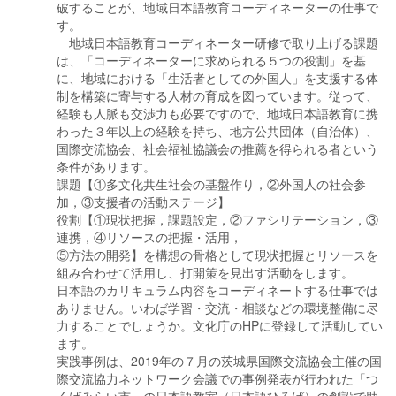
破することが、地域日本語教育コーディネーターの仕事で
す。
地域日本語教育コーディネーター研修で取り上げる課題
は、「コーディネーターに求められる５つの役割」を基
に、地域における「生活者としての外国人」を支援する体
制を構築に寄与する人材の育成を図っています。従って、
経験も人脈も交渉力も必要ですので、地域日本語教育に携
わった３年以上の経験を持ち、地方公共団体（自治体）、
国際交流協会、社会福祉協議会の推薦を得られる者という
条件があります。
課題【①多文化共生社会の基盤作り，②外国人の社会参
加，③支援者の活動ステージ】
役割【①現状把握，課題設定，②ファシリテーション，③
連携，④リソースの把握・活用，
⑤方法の開発】を構想の骨格として現状把握とリソースを
組み合わせて活用し、打開策を見出す活動をします。
日本語のカリキュラム内容をコーディネートする仕事では
ありません。いわば学習・交流・相談などの環境整備に尽
力することでしょうか。文化庁のHPに登録して活動してい
ます。
実践事例は、2019年の７月の茨城県国際交流協会主催の国
際交流協力ネットワーク会議での事例発表が行われた「つ