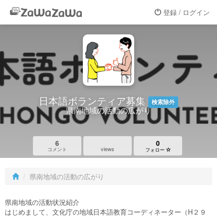
登録 / ログイン
日本語ボランティア募集
検索除外
県南地域の活動の広がり
6
0
views
コメント
フォロー
県南地域の活動の広がり
県南地域の活動状況紹介
はじめまして、文化庁の地域日本語教育コーディネーター（H２９