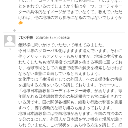
とのこと、コーディネーターとは具体的に、どのようなこ
とをされているのでしょうか？私は今一つ、コーディネー
ターの具体的なイメージができていなくて。教えていただ
ければ、他の地域の方も参考になるのではないでしょうか
刀水手帳
2020/05/16 (土) 04:08:31
飯野様に問いかけていただいて考えてみました。
3
今日世界のグローバル化はますます進んでいます。それに
伴うメリットもデメリットもありますが、地域に生活する
わたくしたちも地球規模での課題を抱える事態に至ってお
り、地球市民としての発想で物事の解決を模索しなければ
ならない事態に直面していると言えましょう。
文化庁では「生活者としての外国人」への支援体制の構築
を援助する方策をいろいろ講じております。その一つに、
「地域日本語教育コーディネーター研修」があります。毎
年開かれる日本語教育大会の基調報告でも常に紹介されて
いる所です。国の関係各機関も、縦割り行政の弊害を克服
すべく、省庁横断的な取り組みも始まっております。
地域日本語教育には空白地域があります。全国の自治体の
３分の１にしか、外国人が日本語を学ぶ機会と場所が設け
られていません。この現状を、あらゆる方法を講じて、打