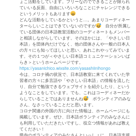
ょこ活動をしています。フリーなのでできることが限られ
ていいる反面、自由にいろいろなことにチャレンジできる
というメリットもあります
どんな活動をしているかというと…。あまりコーディネー
ターらしいことはできていないのですが
自分が所属し
ている団体の日本語教室活動のコーディネートもメンバー
と相談しながらしています。そのほかには、「やさしい日
本語」を団体内だけでなく、他の団体さんや一般の日本人
の方々にも知ってほしいと思い、あれこれやってみていま
す。その１つが＜やさしい日本語コミュニケーションいば
らき＞というホームページです。
https://yasanichico.wixsite.com/yasashiinihongo
今は、コロナ禍の状況で、日本語教室に来てくれていた学
習者の方々に多言語や「やさしい日本語」の情報を流した
り、自分で勉強できるウェブサイトを紹介したり、という
ようなことをしています。でも、これはコーディネーだか
らしていることではありませんね
ボランティアのみな
さん、なさっていることだと思います。
コロナ関連の外国の方に向けた情報は、ホームページにも
掲載しています。ぜひ、日本語ボランティアのみなさんに
も利用していただきたいですし、役立つ情報があれば教え
てください！
県内のボランティアのみなさんといっしょに、日本語支援