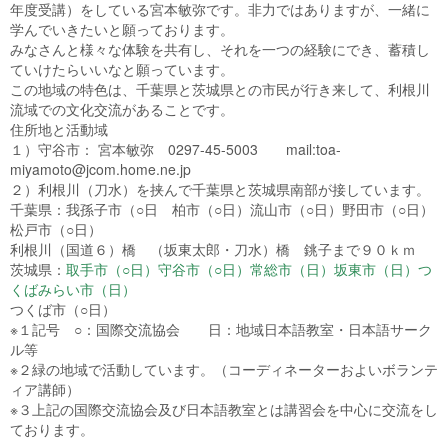
年度受講）をしている宮本敏弥です。非力ではありますが、一緒に
学んでいきたいと願っております。
みなさんと様々な体験を共有し、それを一つの経験にでき、蓄積し
ていけたらいいなと願っています。
この地域の特色は、千葉県と茨城県との市民が行き来して、利根川
流域での文化交流があることです。
住所地と活動域
１）守谷市： 宮本敏弥 0297-45-5003 mail:toa-
miyamoto@jcom.home.ne.jp
２）利根川（刀水）を挟んで千葉県と茨城県南部が接しています。
千葉県：我孫子市（○日 柏市（○日）流山市（○日）野田市（○日）
松戸市（○日）
利根川（国道６）橋 （坂東太郎・刀水）橋 銚子まで９０ｋｍ
茨城県：
取手市（○日）守谷市（○日）常総市（日）坂東市（日）つ
くばみらい市（日）
つくば市（○日）
※１記号 ○：国際交流協会 日：地域日本語教室・日本語サーク
ル等
※２緑の地域で活動しています。（コーディネーターおよいボランテ
ィア講師）
※３上記の国際交流協会及び日本語教室とは講習会を中心に交流をし
ております。