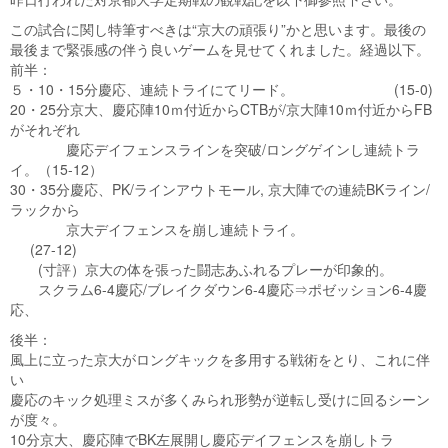
この試合に関し特筆すべきは“京大の頑張り”かと思います。最後の
最後まで緊張感の伴う良いゲームを見せてくれました。経過以下。
前半：
５・10・15分慶応、連続トライにてリード。 (15-0)
20・25分京大、慶応陣10ｍ付近からCTBが/京大陣10ｍ付近からFB
がそれぞれ
慶応デイフェンスラインを突破/ロングゲインし連続トラ
イ。（15-12）
30・35分慶応、PK/ラインアウトモール, 京大陣での連続BKライン/
ラックから
京大デイフェンスを崩し連続トライ。
(27-12)
(寸評）京大の体を張った闘志あふれるプレーが印象的。
スクラム6-4慶応/ブレイクダウン6-4慶応⇒ポゼッション6-4慶
応、
後半：
風上に立った京大がロングキックを多用する戦術をとり、これに伴
い
慶応のキック処理ミスが多くみられ形勢が逆転し受けに回るシーン
が度々。
10分京大、慶応陣でBK左展開し慶応デイフェンスを崩しトラ