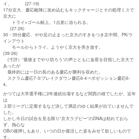
イ。 (27-19)
17分京大、慶応敵陣に攻め込むもキックチャージとその処理ミスで
京大に
トライ+ゴール献上。1点差に迫られる。
(27-26)
30・35分慶応、やや足の止まった京大のすきをつき左中間、PK/ラ
インアウト
モールからトライ。ようやく京大を突き放す。
(39-26)
(寸評）“最後までやり切ろう”の声とともに金星を目指した京大で
あったが
最終的には一日の長のある慶応が勝利を収めた。
スクラム慶応7-3/ブレイクダウン慶応6-4⇒ポゼッション慶応6-
4。
かつては大学選手権に2年連続出場するなど関西の雄でしたが、近年
は
２部リーグに定着するなど決して満足のゆく結果が出ていませんで
した。
しかし今日の試合を見る限り“京大ラグビー”のDNAは枯れておら
ず、熱心な
OBの後押しもあり、いつの日か復活した姿をみせて欲しいもので
す。