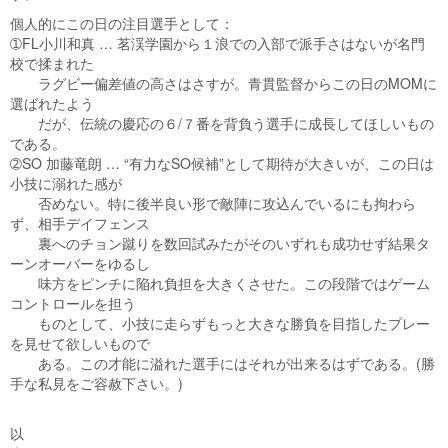
個人的にこの日の注目選手として：
➀FL小川和真 … 茗渓学園から１浪での入部で派手さはないが名門
校で揉まれた
ラグビー偏差値の高さはさすが。青貫監督からこの日のMOMに
選ばれたよう
だが、伝統の慶応の６/７番を背負う選手に成長してほしいもの
である。
➁SO 加藤竜朗 … “有力なSO候補”として期待が大きいが、この日は
小技に溺れた感が
否めない。特に後半良い形で敵陣に攻込んでいるにも拘わら
ず、相手デイフェンス
裏へのチョン蹴りを数回試みたがそのいずれも成功せず結果タ
ーンオーバーをゆるし
味方をピンチに陥れ負担を大きくさせた。この段階ではゲーム
コントロールを担う
ものとして、小技に走らずもっと大きな勝負を目指したプレー
を見せて欲しいもので
ある。この才能に溢れた選手にはそれが出来るはずである。(勝
手な私見をご容赦下さい。)
以