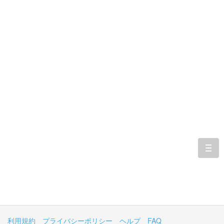
togg
navi
利用規約
プライバシーポリシー
ヘルプ
FAQ