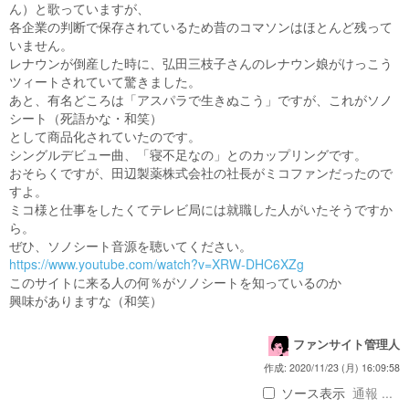
ん）と歌っていますが、
各企業の判断で保存されているため昔のコマソンはほとんど残って
いません。
レナウンが倒産した時に、弘田三枝子さんのレナウン娘がけっこう
ツィートされていて驚きました。
あと、有名どころは「アスパラで生きぬこう」ですが、これがソノ
シート（死語かな・和笑）
として商品化されていたのです。
シングルデビュー曲、「寝不足なの」とのカップリングです。
おそらくですが、田辺製薬株式会社の社長がミコファンだったので
すよ。
ミコ様と仕事をしたくてテレビ局には就職した人がいたそうですか
ら。
ぜひ、ソノシート音源を聴いてください。
https://www.youtube.com/watch?v=XRW-DHC6XZg
このサイトに来る人の何％がソノシートを知っているのか
興味がありますな（和笑）
ファンサイト管理人
作成: 2020/11/23 (月) 16:09:58
ソース表示
通報 ...