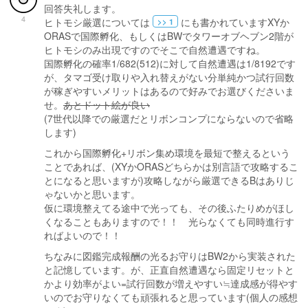
回答失礼します。
4
ヒトモシ厳選については
にも書かれていますXYか
>> 1
ORASで国際孵化、もしくはBWでタワーオブヘブン2階が
ヒトモシのみ出現ですのでそこで自然遭遇ですね。
国際孵化の確率1/682(512)に対して自然遭遇は1/8192です
が、タマゴ受け取りや入れ替えがない分単純かつ試行回数
が稼ぎやすいメリットはあるので好みでお選びくださいま
せ。
あとドット絵が良い
(7世代以降での厳選だとリボンコンプにならないので省略
します)
これから国際孵化+リボン集め環境を最短で整えるという
ことであれば、(XYかORASどちらかは別言語で攻略するこ
とになると思いますが)攻略しながら厳選できるBはありじ
ゃないかと思います。
仮に環境整えてる途中で光っても、その後ふたりめがほし
くなることもありますので！！ 光らなくても同時進行す
ればよいので！！
ちなみに図鑑完成報酬の光るお守りはBW2から実装された
と記憶しています。が、正直自然遭遇なら固定リセットと
かより効率がよい=試行回数が増えやすい≒達成感が得やす
いのでお守りなくても頑張れると思っています(個人の感想