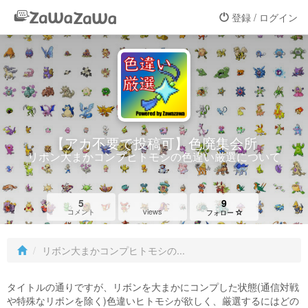
登録 / ログイン
【アカ不要で投稿可】色廃集会所
リボン大まかコンプヒトモシの色違い厳選について
5
9
views
コメント
フォロー
リボン大まかコンプヒトモシの...
タイトルの通りですが、リボンを大まかにコンプした状態(通信対戦
や特殊なリボンを除く)色違いヒトモシが欲しく、厳選するにはどの