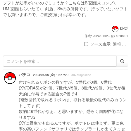
ソフトが効率がいいのでしょうか？こちらはB(図鑑未コンプ)、
UM(図鑑もらいたて)、剣盾、SVのみ所持です。持っていないソフト
でも買いますので、ご教授頂ければ幸いです。
ﾋﾄﾓﾁ
作成: 2024/01/05 (金) 18:08:01
ソース表示
通報 ...
バチコ
2024/01/05 (金) 19:57:20
ad7a6@f4ebd
付けられるリボンの数ですが、5世代が0個、6世代
1
(XY/ORAS)が21個、7世代が5個、8世代が2個、9世代が後
天的に付与できる証含め7個です
(複数世代で取れるリボンは、取れる最後の世代のみカウン
トしてます)
数的に6世代かなぁ、と思いますが、恐らく国際孵化にな
りますね
(XYに野生でも出るんですが、ポケトレは使えず、更に色
率の高いフレンドサファリではランプラーしか出てきませ