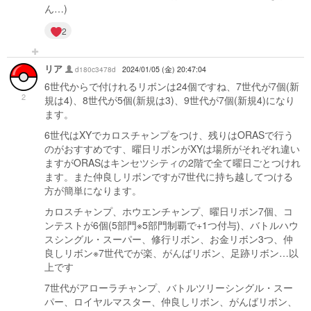
ん…)
2
リア
d180c3478d
2024/01/05 (金) 20:47:04
6世代からで付けれるリボンは24個ですね、7世代が7個(新
2
規は4)、8世代が5個(新規は3)、9世代が7個(新規4)になり
ます。
6世代はXYでカロスチャンプをつけ、残りはORASで行う
のがおすすめです、曜日リボンがXYは場所がそれぞれ違い
ますがORASはキンセツシティの2階で全て曜日ごとつけれ
ます。また仲良しリボンですが7世代に持ち越してつける
方が簡単になります。
カロスチャンプ、ホウエンチャンプ、曜日リボン7個、コ
ンテストが6個(5部門※5部門制覇で+1つ付与)、バトルハウ
スシングル・スーパー、修行リボン、お金リボン3つ、仲
良しリボン※7世代でが楽、がんばリボン、足跡リボン…以
上です
7世代がアローラチャンプ、バトルツリーシングル・スー
パー、ロイヤルマスター、仲良しリボン、がんばリボン、