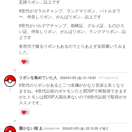
足跡リボン…以上です
8世代がガラルチャンプ、ランクマリボン、バトルタワ
ー、仲良しリボン、がんばリボン…以上です
9世代がパルデアチャンプ、相棒証、グルメ証、ものひろ
い証、仲良しリボン、がんばリボン、ランクマリボン…以
上です
各世代で被るリボンもあるのでとりあえず全部書いてみま
した。
2
リボンを集めていた人
2024/01/05 (金) 21:19:20
00704@afc53
6世代のリボンがあると二つ名欄がかなり見栄え良くなり
3
ますね。4世代以前のポケモンだとBDSPで再取得できます
がヒトモシはBDSP入国出来ないので6世代以前で取得がオ
ススメです。
2
履かない猫
03fc68619e
2024/01/05 (金) 22:10:35
修正