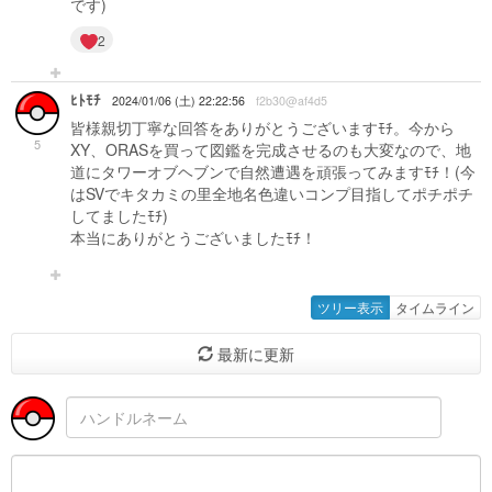
です)
2
ﾋﾄﾓﾁ
2024/01/06 (土) 22:22:56
f2b30@af4d5
皆様親切丁寧な回答をありがとうございますﾓﾁ。今から
5
XY、ORASを買って図鑑を完成させるのも大変なので、地
道にタワーオブヘブンで自然遭遇を頑張ってみますﾓﾁ！(今
はSVでキタカミの里全地名色違いコンプ目指してポチポチ
してましたﾓﾁ)
本当にありがとうございましたﾓﾁ！
ツリー表示
タイムライン
最新に更新