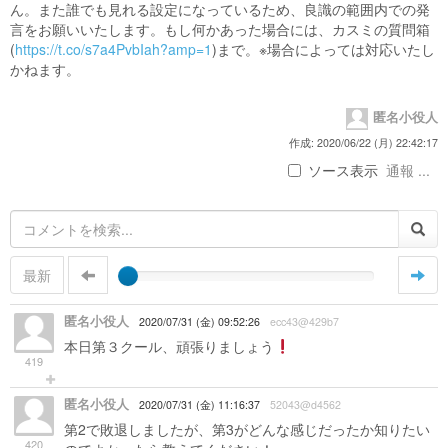
ん。また誰でも見れる設定になっているため、良識の範囲内での発
言をお願いいたします。もし何かあった場合には、カスミの質問箱
(
https://t.co/s7a4PvbIah?amp=1
)まで。※場合によっては対応いたし
かねます。
匿名小役人
作成: 2020/06/22 (月) 22:42:17
ソース表示
通報 ...
最新
匿名小役人
2020/07/31 (金) 09:52:26
ecc43@429b7
本日第３クール、頑張りましょう
419
匿名小役人
2020/07/31 (金) 11:16:37
52043@d4562
第2で敗退しましたが、第3がどんな感じだったか知りたい
420