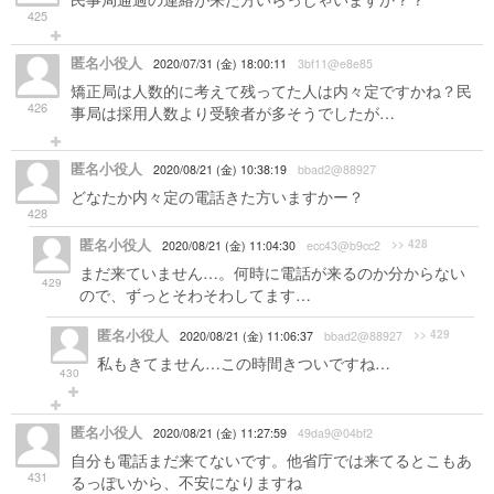
425
匿名小役人
2020/07/31 (金) 18:00:11
3bf11@e8e85
矯正局は人数的に考えて残ってた人は内々定ですかね？民
426
事局は採用人数より受験者が多そうでしたが…
匿名小役人
2020/08/21 (金) 10:38:19
bbad2@88927
どなたか内々定の電話きた方いますかー？
428
匿名小役人
>> 428
2020/08/21 (金) 11:04:30
ecc43@b9cc2
まだ来ていません…。何時に電話が来るのか分からない
429
ので、ずっとそわそわしてます…
匿名小役人
>> 429
2020/08/21 (金) 11:06:37
bbad2@88927
私もきてません…この時間きついですね…
430
匿名小役人
2020/08/21 (金) 11:27:59
49da9@04bf2
自分も電話まだ来てないです。他省庁では来てるとこもあ
431
るっぽいから、不安になりますね