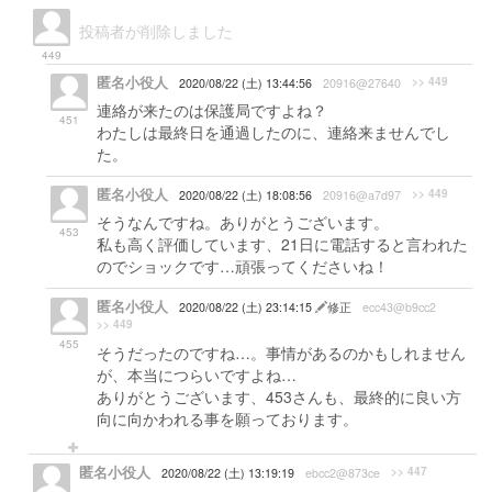
投稿者が削除しました
449
匿名小役人
>> 449
2020/08/22 (土) 13:44:56
20916@27640
連絡が来たのは保護局ですよね？
451
わたしは最終日を通過したのに、連絡来ませんでし
た。
匿名小役人
>> 449
2020/08/22 (土) 18:08:56
20916@a7d97
そうなんですね。ありがとうございます。
453
私も高く評価しています、21日に電話すると言われた
のでショックです…頑張ってくださいね！
匿名小役人
2020/08/22 (土) 23:14:15
修正
ecc43@b9cc2
>> 449
455
そうだったのですね…。事情があるのかもしれません
が、本当につらいですよね…
ありがとうございます、453さんも、最終的に良い方
向に向かわれる事を願っております。
匿名小役人
>> 447
2020/08/22 (土) 13:19:19
ebcc2@873ce