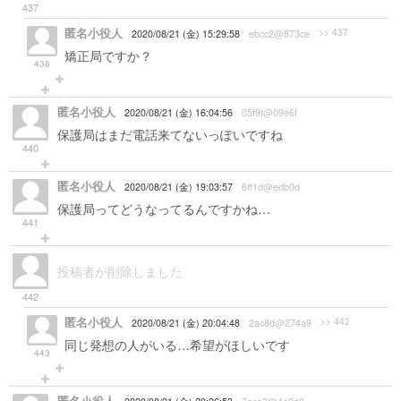
437
匿名小役人
>> 437
2020/08/21 (金) 15:29:58
ebcc2@873ce
矯正局ですか？
438
匿名小役人
2020/08/21 (金) 16:04:56
05f9f@09e6f
保護局はまだ電話来てないっぽいですね
440
匿名小役人
2020/08/21 (金) 19:03:57
6ff1d@edb0d
保護局ってどうなってるんですかね…
441
投稿者が削除しました
442
匿名小役人
>> 442
2020/08/21 (金) 20:04:48
2ac8d@274a9
同じ発想の人がいる…希望がほしいです
443