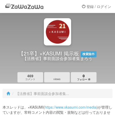
登録 / ログイン
【21卒】×KASUMI 掲示板
検索除外
【法務省】事前面談会参加者集まろう
469
0
views
コメント
フォロー
【法務省】事前面談会参加者集...
本スレッドは、×KASUMI(
https://www.xkasumi.com/media
)が管理し
ていますが、常時コメント内容の閲覧・規制などは行っておりませ