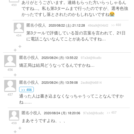
ありがとうございます。連絡もらった方いらっしゃるん
450
ですね...。私も第3タームまで行ったのですが、選考色強
かったですし落とされたのかもしれないですね
匿名小役人
>> 450
2020/08/22 (土) 21:12:28
49da9@04bf2
第3クールで評価している旨の言葉を言われて、21日
454
に電話こないなんてことがあるんですね…
匿名小役人
2020/08/24 (月) 13:55:22
97a3d@8ca8c
矯正局は結局どうなってるんですかね…
456
匿名小役人
2020/08/24 (月) 13:59:08
2ac8d@b6814
>> 456
457
通った人は書き込まなくなっちゃうってことなんですか
ね……
匿名小役人
>> 457
2020/08/24 (月) 18:20:06
97a3d@8ca8c
まあそうですよね、、、
459