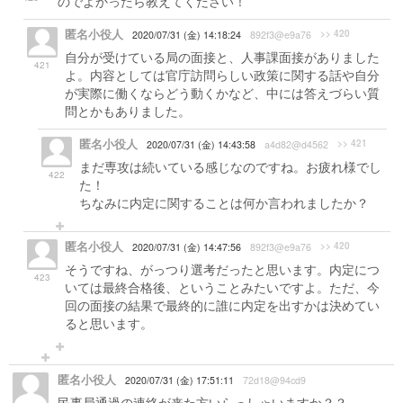
のでよかったら教えてください！
匿名小役人
>> 420
2020/07/31 (金) 14:18:24
892f3@e9a76
自分が受けている局の面接と、人事課面接がありました
421
よ。内容としては官庁訪問らしい政策に関する話や自分
が実際に働くならどう動くかなど、中には答えづらい質
問とかもありました。
匿名小役人
>> 421
2020/07/31 (金) 14:43:58
a4d82@d4562
まだ専攻は続いている感じなのですね。お疲れ様でし
422
た！
ちなみに内定に関することは何か言われましたか？
匿名小役人
>> 420
2020/07/31 (金) 14:47:56
892f3@e9a76
そうですね、がっつり選考だったと思います。内定につ
423
いては最終合格後、ということみたいですよ。ただ、今
回の面接の結果で最終的に誰に内定を出すかは決めてい
ると思います。
匿名小役人
2020/07/31 (金) 17:51:11
72d18@94cd9
民事局通過の連絡が来た方いらっしゃいますか？？