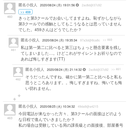
匿名小役人
2020/08/24 (月) 19:01:56
2ac8d@37c92
>> 459
460
きっと第3クールでお会いしてますよね。恥ずかしながら
第3クールでの感触としてもこうなるとは思っていません
でした。459さんはどうでしたか？
匿名小役人
>> 460
2020/08/24 (月) 19:35:34
97a3d@8ca8c
私は第一第二に比べると第三はちょっと懸念要素を残し
461
てしまいました…。けどこれがサイレントお祈りなので
あれば悔しすぎます(TT)
匿名小役人
>> 461
2020/08/24 (月) 21:14:32
2ac8d@37c92
そうだったんですね、確かに第一第二と比べると私も
462
思うところあります。。悔しすぎますね、悔いても悔
い切れません。
匿名小役人
2020/08/25 (火) 10:34:32
49da9@a4215
今回電話が来なかった方々、第3クールの面接はどのよう
463
な日程で進んでいきましたか？
私の場合は受験している局の課長級との面接後、部屋番号