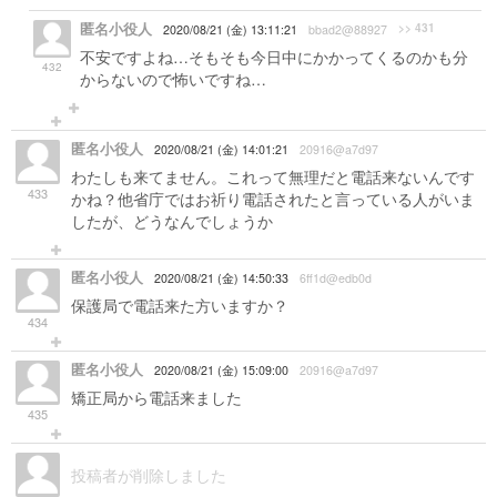
匿名小役人
>> 431
2020/08/21 (金) 13:11:21
bbad2@88927
不安ですよね…そもそも今日中にかかってくるのかも分
432
からないので怖いですね…
匿名小役人
2020/08/21 (金) 14:01:21
20916@a7d97
わたしも来てません。これって無理だと電話来ないんです
433
かね？他省庁ではお祈り電話されたと言っている人がいま
したが、どうなんでしょうか
匿名小役人
2020/08/21 (金) 14:50:33
6ff1d@edb0d
保護局で電話来た方いますか？
434
匿名小役人
2020/08/21 (金) 15:09:00
20916@a7d97
矯正局から電話来ました
435
投稿者が削除しました