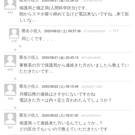
匿名小役人
2020/08/21 (金) 20:26:53
7aca3@4e2d0
保護局と矯正局(人間科学区分)です。
444
朝からスマホ握り締めてるけど電話来ないですね…来て欲
しいな…
匿名小役人
>> 444
2020/08/22 (土) 09:57:36
97a3d@0da69
同じくです、、、
448
匿名小役人
2020/08/21 (金) 20:45:13
6ff1d@edb0d
事務系の方で保護局から連絡きた方がいましたら教えてい
445
ただきたいです…
匿名小役人
2020/08/22 (土) 09:15:49
2ac8d@11c8d
月曜以降の連絡はさすがにないですかね
446
電話きた方々は内々定と言われたんでしょうか？
匿名小役人
2020/08/22 (土) 09:51:30
ebcc2@f0eec
保護局って連絡来た方いるんでしょうか...？
447
どの区分でもいいので教えていただきたいです