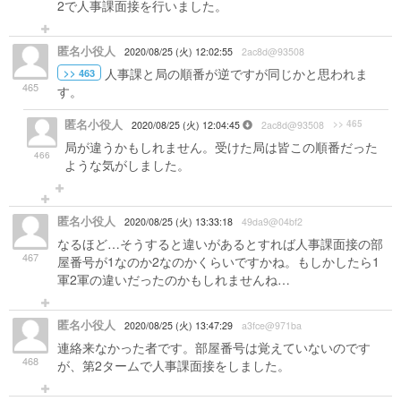
2で人事課面接を行いました。
匿名小役人
2020/08/25 (火) 12:02:55
2ac8d@93508
人事課と局の順番が逆ですが同じかと思われま
>> 463
465
す。
匿名小役人
>> 465
2020/08/25 (火) 12:04:45
2ac8d@93508
局が違うかもしれません。受けた局は皆この順番だった
466
ような気がしました。
匿名小役人
2020/08/25 (火) 13:33:18
49da9@04bf2
なるほど…そうすると違いがあるとすれば人事課面接の部
467
屋番号が1なのか2なのかくらいですかね。もしかしたら1
軍2軍の違いだったのかもしれませんね…
匿名小役人
2020/08/25 (火) 13:47:29
a3fce@971ba
連絡来なかった者です。部屋番号は覚えていないのです
468
が、第2タームで人事課面接をしました。