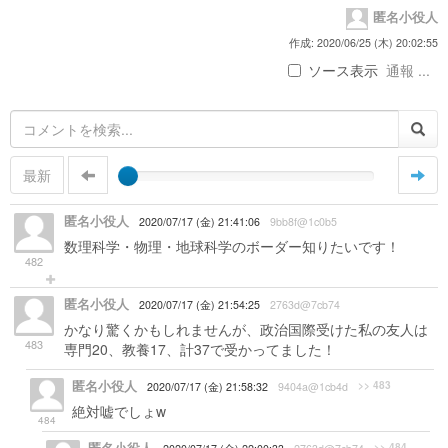
匿名小役人
作成: 2020/06/25 (木) 20:02:55
ソース表示
通報 ...
最新
匿名小役人
2020/07/17 (金) 21:41:06
9bb8f@1c0b5
数理科学・物理・地球科学のボーダー知りたいです！
482
匿名小役人
2020/07/17 (金) 21:54:25
2763d@7cb74
かなり驚くかもしれませんが、政治国際受けた私の友人は
483
専門20、教養17、計37で受かってました！
匿名小役人
>> 483
2020/07/17 (金) 21:58:32
9404a@1cb4d
絶対嘘でしょw
484
>> 484