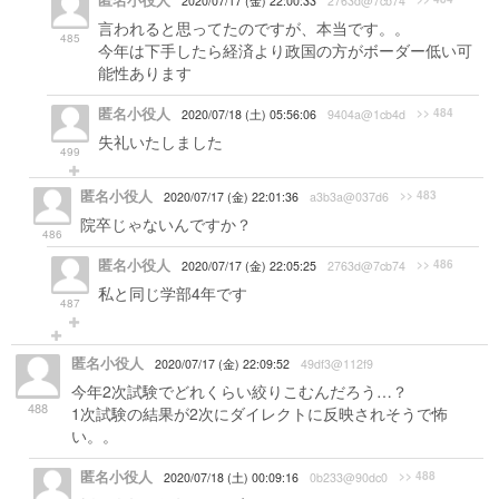
匿名小役人
2020/07/17 (金) 22:00:33
2763d@7cb74
言われると思ってたのですが、本当です。。
485
今年は下手したら経済より政国の方がボーダー低い可
能性あります
匿名小役人
>> 484
2020/07/18 (土) 05:56:06
9404a@1cb4d
失礼いたしました
499
匿名小役人
>> 483
2020/07/17 (金) 22:01:36
a3b3a@037d6
院卒じゃないんですか？
486
匿名小役人
>> 486
2020/07/17 (金) 22:05:25
2763d@7cb74
私と同じ学部4年です
487
匿名小役人
2020/07/17 (金) 22:09:52
49df3@112f9
今年2次試験でどれくらい絞りこむんだろう…？
488
1次試験の結果が2次にダイレクトに反映されそうで怖
い。。
匿名小役人
>> 488
2020/07/18 (土) 00:09:16
0b233@90dc0