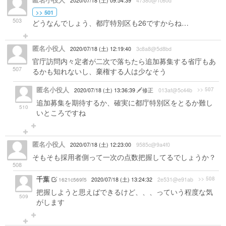
匿名小役人
2020/07/18 (土) 09:54:39
47380@1c60d
>> 501
503
どうなんでしょう、都庁特別区も26ですからね…
匿名小役人
2020/07/18 (土) 12:19:40
3c8a8@5d8bd
官庁訪問内々定者が二次で落ちたら追加募集する省庁もあ
507
るかも知れないし、棄権する人は少なそう
匿名小役人
>> 507
2020/07/18 (土) 13:36:39
修正
013af@5c44b
追加募集を期待するか、確実に都庁特別区をとるか難し
510
いところですね
匿名小役人
2020/07/18 (土) 12:23:00
9585c@9a4f0
そもそも採用者側って一次の点数把握してるでしょうか？
508
千葉
>> 508
1621c569f5
2020/07/18 (土) 13:24:32
2e531@e91ab
把握しようと思えばできるけど、、、っていう程度な気
509
がします