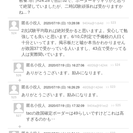
教養:専門=24:28で合計52で、ボーダーギリギリかと思っ
て絶望していましたが、二時試験頑張れば受かりますか
ね...？
匿名小役人
>> 523
2020/07/19 (日) 13:28:08
9404a@1cb4d
2次試験平均取れば絶対受かると思いますよ。安心して勉
524
強しても良いと思います。6/10,C判定で予備校の人曰く
十分といってます。掲示板だと嘘か本当かわかりません
が政国37で受かっている人いますし、43点で受かってる
人は実際聞いています。
匿名小役人
>> 524
2020/07/19 (日) 16:27:06
46f26@14244
ありがとうございます。励みになります。
526
匿名小役人
>> 523
2020/07/19 (日) 16:26:29
46f26@14244
ありがとうございます。励みになります。
525
匿名小役人
>> 525
2020/07/19 (日) 17:32:09
9404a@91ec2
tacの政国確定ボーダーは49らしいですけどこれは高
527
すぎるのかも‥