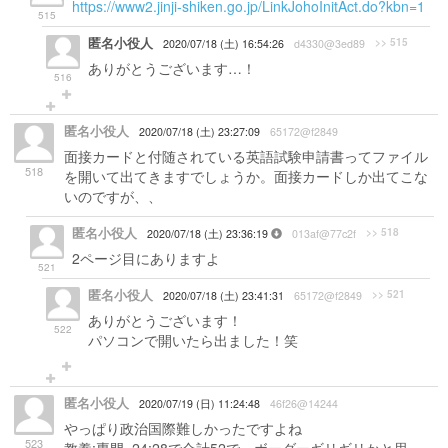
https://www2.jinji-shiken.go.jp/LinkJohoInitAct.do?kbn=1
515
匿名小役人
>> 515
2020/07/18 (土) 16:54:26
d4330@3ed89
ありがとうございます…！
516
匿名小役人
2020/07/18 (土) 23:27:09
65172@f2849
面接カードと付随されている英語試験申請書ってファイル
518
を開いて出てきますでしょうか。面接カードしか出てこな
いのですが、、
匿名小役人
>> 518
2020/07/18 (土) 23:36:19
013af@77c2f
2ページ目にありますよ
521
匿名小役人
>> 521
2020/07/18 (土) 23:41:31
65172@f2849
ありがとうございます！
522
パソコンで開いたら出ました！笑
匿名小役人
2020/07/19 (日) 11:24:48
46f26@14244
やっぱり政治国際難しかったですよね
523