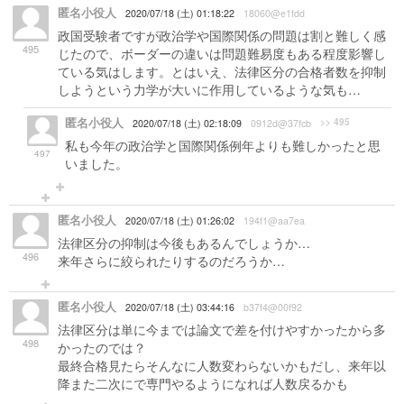
匿名小役人
2020/07/18 (土) 01:18:22
18060@e1fdd
政国受験者ですが政治学や国際関係の問題は割と難しく感
495
じたので、ボーダーの違いは問題難易度もある程度影響し
ている気はします。とはいえ、法律区分の合格者数を抑制
しようという力学が大いに作用しているような気も…
匿名小役人
>> 495
2020/07/18 (土) 02:18:09
0912d@37fcb
私も今年の政治学と国際関係例年よりも難しかったと思
497
いました。
匿名小役人
2020/07/18 (土) 01:26:02
194f1@aa7ea
法律区分の抑制は今後もあるんでしょうか…
496
来年さらに絞られたりするのだろうか…
匿名小役人
2020/07/18 (土) 03:44:16
b37f4@00f92
法律区分は単に今までは論文で差を付けやすかったから多
498
かったのでは？
最終合格見たらそんなに人数変わらないかもだし、来年以
降また二次にで専門やるようになれば人数戻るかも