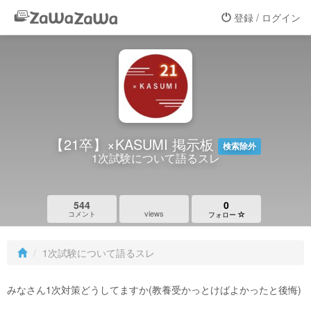
登録 / ログイン
【21卒】×KASUMI 掲示板
検索除外
1次試験について語るスレ
544
0
views
コメント
フォロー
1次試験について語るスレ
みなさん1次対策どうしてますか(教養受かっとけばよかったと後悔)