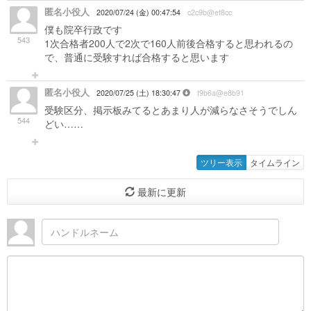
匿名小役人
2020/07/24 (金) 00:47:54
c2c9b@ef8cc
僕も院卒行政です
543
1次合格者200人で2次で160人前後合格すると思われるの
で、普通に受験すれば合格すると思います
匿名小役人
2020/07/25 (土) 18:30:47
f9b6a@e8b91
受験区分、掲示板みてるとあまり人が減らなさそうでしん
544
どい……
ツリー表示
タイムライン
最新に更新