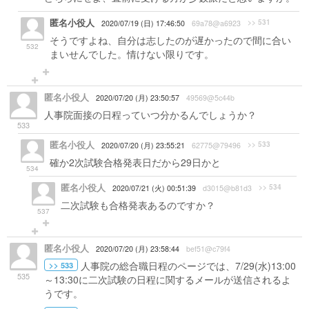
匿名小役人
>> 531
2020/07/19 (日) 17:46:50
69a78@a6923
そうですよね、自分は志したのが遅かったので間に合い
532
まいせんでした。情けない限りです。
匿名小役人
2020/07/20 (月) 23:50:57
49569@5c44b
人事院面接の日程っていつ分かるんでしょうか？
533
匿名小役人
>> 533
2020/07/20 (月) 23:55:21
62775@79496
確か2次試験合格発表日だから29日かと
534
匿名小役人
>> 534
2020/07/21 (火) 00:51:39
d3015@b81d3
二次試験も合格発表あるのですか？
537
匿名小役人
2020/07/20 (月) 23:58:44
bef51@c79f4
人事院の総合職日程のページでは、7/29(水)13:00
>> 533
535
～13:30に二次試験の日程に関するメールが送信されるよ
うです。