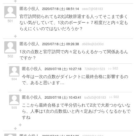
匿名小役人
2020/07/18 (土) 08:51:14
ceec7@08183
官庁訪問切られても2次試験辞退する人ってそこまで多く
501
ない気がしていて、1次のボーダー＋７程度だと内々定も
らえにくいのではないだろうか？
匿名小役人
2020/07/18 (土) 09:26:38
d669e@2d30d
1次の点数と官庁訪問で内々定もらえるかって関係あるん
502
ですか？
匿名小役人
>> 502
2020/07/18 (土) 10:27:18
7268f@01523
今年は一次の点数がダイレクトに最終合格に影響するの
504
で、あると思います…
匿名小役人
>> 502
2020/07/18 (土) 10:43:41
ba5d3@08183
ここから最終合格まで半分切られて2次で大差つかないな
505
ら、人事は1次の点数低いと内々定あげづらくなるかもで
すね