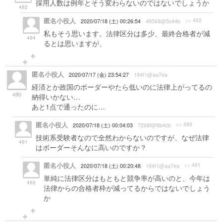
採用人数は例年とそう変わらないのではないでしょうか
492
匿名小役人
>> 492
2020/07/18 (土) 00:26:54
49569@5c44b
私もそう思います。法律区分は多少、最終合格者が減
494
るとは思いますが、
匿名小役人
2020/07/17 (金) 23:54:27
194f1@aa7ea
経済とか政国のボーダーやたら低いのに法律上がってるの
490
納得いかない…
あと1点で通ったのに…
匿名小役人
>> 490
2020/07/18 (土) 00:04:03
7268f@8b4cb
技術系受験者なので全然わからないのですが、なぜ法律
491
はボーダーそんなに高いのですか？
匿名小役人
>> 491
2020/07/18 (土) 00:20:48
194f1@aa7ea
単純に法律区分はもともと競争率が高いのと、今年は
493
法律からの合格者枠が減ってるからではないでしょう
か