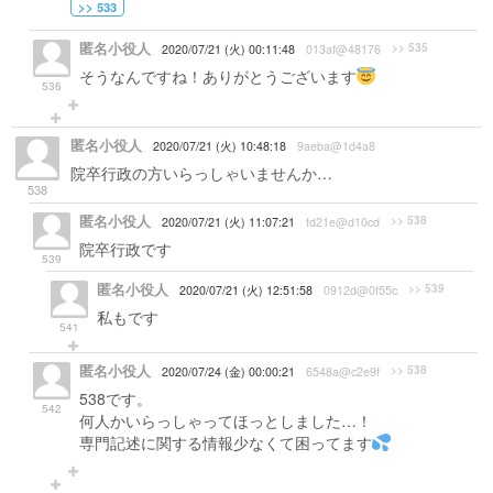
>> 533
匿名小役人
>> 535
2020/07/21 (火) 00:11:48
013af@48176
そうなんですね！ありがとうございます
536
匿名小役人
2020/07/21 (火) 10:48:18
9aeba@1d4a8
院卒行政の方いらっしゃいませんか…
538
匿名小役人
>> 538
2020/07/21 (火) 11:07:21
fd21e@d10cd
院卒行政です
539
匿名小役人
>> 539
2020/07/21 (火) 12:51:58
0912d@0f55c
私もです
541
匿名小役人
>> 538
2020/07/24 (金) 00:00:21
6548a@c2e9f
538です。
542
何人かいらっしゃってほっとしました…！
専門記述に関する情報少なくて困ってます