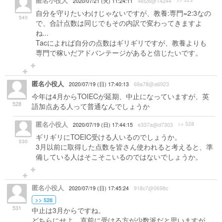
匿名小役人
>> 523
2020/07/21 (火) 11:24:11
46f26@14244
自分を守りたいわけじゃないですが、教養:専門=2:3なの
540
で、合計点数は同じでもその内訳で変わってきますよ
ね...
Tacによれば自分の点数はギリギリですが、教養よりも
専門で稼いだアドバンテージがあると信じたいです。
匿名小役人
2020/07/19 (日) 17:40:13
69a78@a6923
今年は4月からTOIECが延期、中止になっていますが、英
528
語加点ある人って普通なんでしょうか
匿名小役人
>> 528
2020/07/19 (日) 17:44:15
e337a@d7303
ギリギリにTOEIC受ける人いるのでしょうか。
530
3月以前に取得した点数を皆さん使われると考えると、準
備している人はそこそこいるのではないでしょうか。
匿名小役人
2020/07/19 (日) 17:45:24
918c7@0698c
>> 528
531
中止は3月からですね。
どちらにせよ、直前に受ける方が少数派だと思いますが。