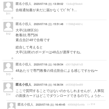
匿名小役人
2020/07/18 (土) 13:39:02
13c6c@5bde4
合格通知書が未だに届かなくてﾋﾞｸﾋﾞｸ…
511
匿名小役人
2020/07/18 (土) 15:51:48
11598@4661c
大卒(法律区分)
512
教養22,専門26
素点合計48で合格です
総合して考えると
大卒(法律)のボーダーは48点が濃厚ですね。
匿名小役人
2020/07/18 (土) 16:09:54
d3015@b81d3
48あたりで専門教養の得点割合による感じですかね〜
513
匿名小役人
2020/07/18 (土) 16:36:54
d4330@3ed89
ここで質問することではないのかもしれませんが、人事院
514
の面接カードはどこでダウンロードできるのでしょうか…
匿名小役人
>> 514
2020/07/18 (土) 16:49:45
49569@5c44b