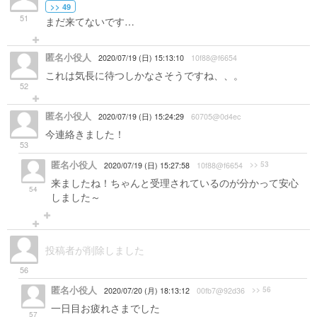
>> 49
51
まだ来てないです…
匿名小役人
2020/07/19 (日) 15:13:10
10f88@f6654
これは気長に待つしかなさそうですね、、。
52
匿名小役人
2020/07/19 (日) 15:24:29
60705@0d4ec
今連絡きました！
53
匿名小役人
>> 53
2020/07/19 (日) 15:27:58
10f88@f6654
来ましたね！ちゃんと受理されているのが分かって安心
54
しました～
投稿者が削除しました
56
匿名小役人
>> 56
2020/07/20 (月) 18:13:12
00fb7@92d36
一日目お疲れさまでした
57