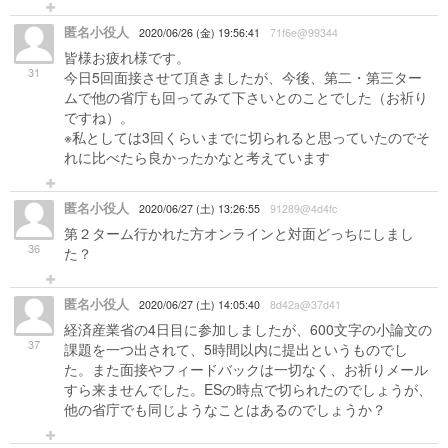
匿名小役人
2020/06/26 (金) 19:56:41
71f6e@99344
皆様お疲れ様です。
31
今日5回面接させて頂きましたが、今後、第二・第三ター
ムで他の省庁も回ってみて下さいとのことでした（お祈り
ですね）。
※私としては3回くらいまでに切られると思っていたのでそ
れに比べたら良かったかなと考えています
匿名小役人
2020/06/27 (土) 13:26:55
91289@4d4fc
第２ターム行かれた方オンラインと対面どっちにしまし
36
た？
匿名小役人
2020/06/27 (土) 14:05:40
8d42a@37d41
経済産業省の4日目に参加しましたが、600文字の小論文の
37
課題を一つ出されて、5時間以内に提出というものでし
た。また面接やフィードバックは一切なく、お祈りメール
すら来ませんでした。ESの時点で切られたのでしょうが、
他の省庁でも同じようなことはあるのでしょうか？