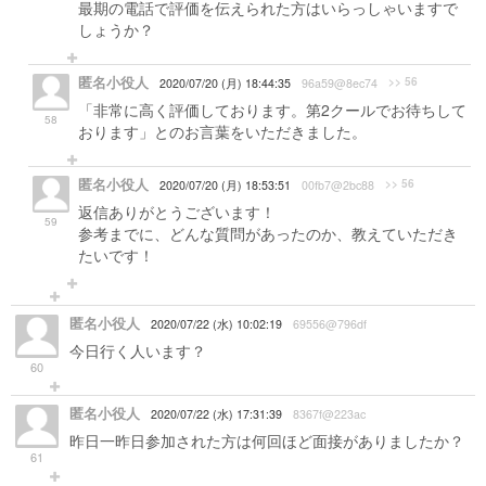
最期の電話で評価を伝えられた方はいらっしゃいますで
しょうか？
匿名小役人
>> 56
2020/07/20 (月) 18:44:35
96a59@8ec74
「非常に高く評価しております。第2クールでお待ちして
58
おります」とのお言葉をいただきました。
匿名小役人
>> 56
2020/07/20 (月) 18:53:51
00fb7@2bc88
返信ありがとうございます！
59
参考までに、どんな質問があったのか、教えていただき
たいです！
匿名小役人
2020/07/22 (水) 10:02:19
69556@796df
今日行く人います？
60
匿名小役人
2020/07/22 (水) 17:31:39
8367f@223ac
昨日一昨日参加された方は何回ほど面接がありましたか？
61