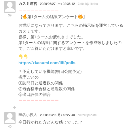
カスミ運営
2020/06/27 (土) 22:38:12
7a0c4@1bbbc
ーーーーーーーーーー
39
【
第1タームの結果アンケート
】
お世話になっております。こちらの掲示板を運営している
カスミです。
皆様、第1タームお疲れさまでした。
第1タームの結果に関するアンケートを作成致しましたの
で、ご回答いただけますと幸いです。
https://xkasumi.com/liff/polls
＊予定している機能(明日公開予定)
省庁ごとの
①訪問日と通過数の関係
②既合格未合格と通過数の関係
③出口評価の割合
ーーーーーーーーーー
匿名小役人
2020/06/29 (月) 18:27:40
ce9ce@4d4fc
今日行かれた方どんな感じでした？
40