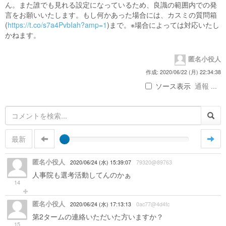
ん。また誰でも見れる設定になっているため、良識の範囲内での発
言をお願いいたします。もし何かあった場合には、カスミの質問箱
(
https://t.co/s7a4PvbIah?amp=1
)まで。※場合によっては対応いたし
かねます。
匿名小役人
作成: 2020/06/22 (月) 22:34:38
ソース表示
通報 ...
最新
匿名小役人
2020/06/24 (水) 15:39:07
79320@89763
人事院も選考活動してんのかぁ
14
匿名小役人
2020/06/24 (水) 17:13:13
0ac77@4d4fc
第2タームの連絡いただいた方いますか？
15