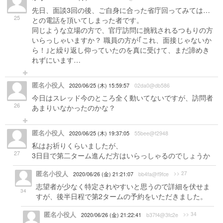
先日、面談3回の後、ご自身に合った省庁回ってみては…
25
との電話を頂いてしまった者です。
同じような立場の方で、官庁訪問に挑戦されるつもりの方
いらっしゃいますか？ 職員の方が｢これ、面接じゃないか
ら！｣と繰り返し仰っていたのを真に受けて、まだ諦めき
れずにいます…
匿名小役人
2020/06/25 (木) 15:59:57
02da0@db586
今日はスレッド今のところ全く動いてないですが、訪問者
26
あまりいなかったのかな？
匿名小役人
2020/06/25 (木) 19:37:05
55bee@f2948
私はお祈りくらいましたが、
27
3日目で第二ターム進んだ方はいらっしゃるのでしょうか
匿名小役人
>> 27
2020/06/26 (金) 21:21:07
bb4fa@f9fce
志望者が少なく特定されやすいと思うので詳細を伏せま
34
すが、後半日程で第2タームの予約をいただきました。
匿名小役人
>> 34
2020/06/26 (金) 21:22:41
b37f4@3fc2e