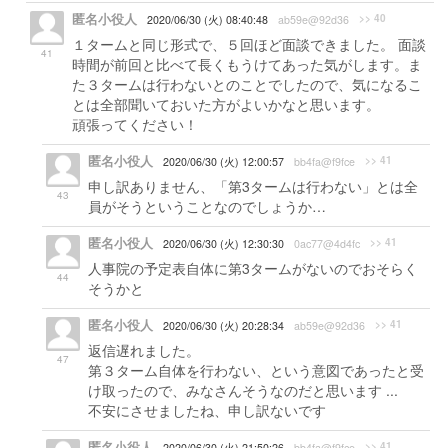
匿名小役人
>> 40
2020/06/30 (火) 08:40:48
ab59e@92d36
１タームと同じ形式で、５回ほど面談できました。 面談
41
時間が前回と比べて長くもうけてあった気がします。ま
た３タームは行わないとのことでしたので、気になるこ
とは全部聞いておいた方がよいかなと思います。
頑張ってください！
匿名小役人
>> 41
2020/06/30 (火) 12:00:57
bb4fa@f9fce
申し訳ありません、「第3タームは行わない」とは全
43
員がそうということなのでしょうか…
匿名小役人
>> 41
2020/06/30 (火) 12:30:30
0ac77@4d4fc
人事院の予定表自体に第3タームがないのでおそらく
44
そうかと
匿名小役人
>> 41
2020/06/30 (火) 20:28:34
ab59e@92d36
返信遅れました。
47
第３ターム自体を行わない、という意図であったと受
け取ったので、みなさんそうなのだと思います ...
不安にさせましたね、申し訳ないです
匿名小役人
>> 41
2020/06/30 (火) 21:50:26
bb4fa@f9fce