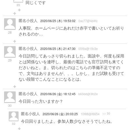
同じくです
35
匿名小役人
2020/06/25 (木) 19:53:02
0ac77@4d4fc
人事院、ホームページにあれだけ赤字で書いといてお祈り
28
されるのか…
匿名小役人
2020/06/25 (木) 21:47:30
05f9a@19c3e
今日訪問してあっさり切られました。面談中、何度も採用
29
とは関係ないを連呼し、最後の電話でも官庁訪問も来てく
ださいねと。ま、切られたのはこちらの準備不足ですの
で、文句はありませんが、、。しかし、まだ試験も受けて
ない段階でこんなことになるとは。
匿名小役人
2020/06/26 (金) 18:12:45
b63dd@3fc2e
今日回った方いますか？
30
匿名小役人
>> 30
2020/06/26 (金) 20:03:25
10f88@f6654
今日回りましたよ。参加人数少なさそうでしたね。
32