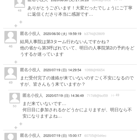
ありがとうございます！大変だったでしょうにご丁寧
48
に返信くださり本当に感謝です…
匿名小役人
2020/06/30 (火) 19:59:19
b37f4@286f9
結局人事院は第3ターム行わないんですかね？
46
他の省から第3呼ばれていて、明日の人事院第2の予約をど
うするか迷っています
匿名小役人
2020/07/19 (日) 14:29:54
10f88@f6654
まだ受付完了の連絡が来ていないのすごく不安になるので
49
すが、皆さんもう来ていますか？
匿名小役人
>> 49
2020/07/19 (日) 14:36:49
717d9@bcf59
まだ来ていないです…
50
何日目に参加されるかどうかによりますが、明日なら不
安になりますよね…
匿名小役人
2020/07/19 (日) 15:00:17
60705@0d4ec