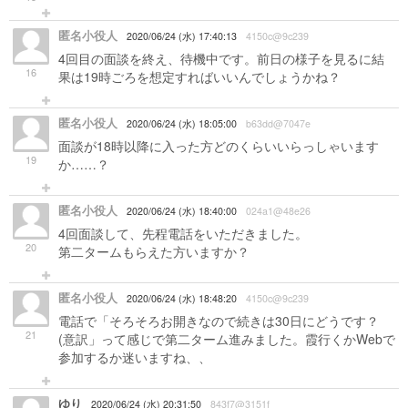
匿名小役人
2020/06/24 (水) 17:40:13
4150c@9c239
4回目の面談を終え、待機中です。前日の様子を見るに結
16
果は19時ごろを想定すればいいんでしょうかね？
匿名小役人
2020/06/24 (水) 18:05:00
b63dd@7047e
面談が18時以降に入った方どのくらいいらっしゃいます
19
か……？
匿名小役人
2020/06/24 (水) 18:40:00
024a1@48e26
4回面談して、先程電話をいただきました。
20
第二タームもらえた方いますか？
匿名小役人
2020/06/24 (水) 18:48:20
4150c@9c239
電話で「そろそろお開きなので続きは30日にどうです？
21
(意訳」って感じで第二ターム進みました。霞行くかWebで
参加するか迷いますね、、
ゆり
2020/06/24 (水) 20:31:50
843f7@3151f