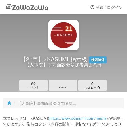
登録 / ログイン
【21卒】×KASUMI 掲示板
検索除外
【人事院】事前面談会参加者集まろう
62
0
views
コメント
フォロー
【人事院】事前面談会参加者集...
本スレッドは、×KASUMI(
https://www.xkasumi.com/media
)が管理し
ていますが、常時コメント内容の閲覧・規制などは行っておりませ