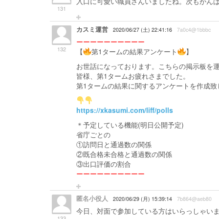
入口に可愛い職員さんいましたね。次もがん
131
カスミ運営
2020/06/27 (土) 22:41:16
7a0c4@1bbbc
ーーーーーーーーーー
132
【
第1タームの結果アンケート
】
お世話になっております。こちらの掲示板を
皆様、第1タームお疲れさまでした。
第1タームの結果に関するアンケートを作成致
https://xkasumi.com/liff/polls
＊予定している機能(明日公開予定)
省庁ごとの
①訪問日と通過数の関係
②既合格未合格と通過数の関係
③出口評価の割合
ーーーーーーーーーー
匿名小役人
2020/06/29 (月) 15:39:14
7b864@aeb80
今日、対面で参加している方はいらっしゃい
133