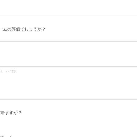
ームの評価でしょうか？
>> 128
23
方居ますか？