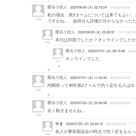
匿名小役人
2020/06/30 (火) 22:16:24
afd2a@b3e0e
私の場合、第3タームについては来てもよい、
139
ですかね、、如何せん評価が分からなかった
匿名小役人
2020/06/30 (火) 23:26:37
73111@b74
本日は対面でしたか？オンラインでしたか
140
匿名小役人
2020/07/01 (水) 08:15:46
afd2
オンラインでした
141
匿名小役人
2020/07/01 (水) 11:43:44
f8526@84422
内閣府って例年第2クールで内々定出る人は出
142
匿名小役人
2020/07/20 (月) 20:06:56
ddadf@ba264
全く動きませんね…
143
やま
>> 1
2020/07/20 (月) 20:40:15
fc812@9347b
友人が事前面談会の時点で内々定をもらっ
144