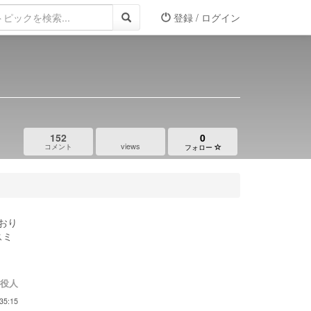
登録 / ログイン
152
0
views
コメント
フォロー
おり
スミ
役人
35:15