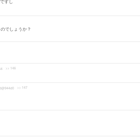
ですし
るのでしょうか？
>> 146
64
>> 147
d@944d0