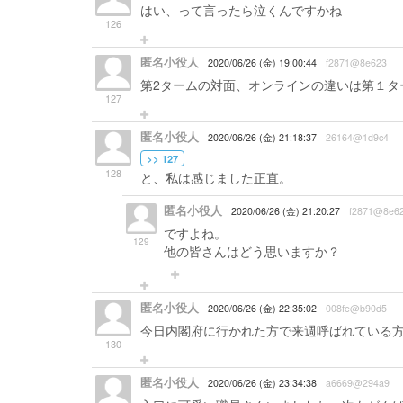
はい、って言ったら泣くんですかね
126
匿名小役人
2020/06/26 (金) 19:00:44
f2871@8e623
第2タームの対面、オンラインの違いは第１タ
127
匿名小役人
2020/06/26 (金) 21:18:37
26164@1d9c4
>> 127
128
と、私は感じました正直。
匿名小役人
2020/06/26 (金) 21:20:27
f2871@8e6
ですよね。
129
他の皆さんはどう思いますか？
匿名小役人
2020/06/26 (金) 22:35:02
008fe@b90d5
今日内閣府に行かれた方で来週呼ばれている
130
匿名小役人
2020/06/26 (金) 23:34:38
a6669@294a9