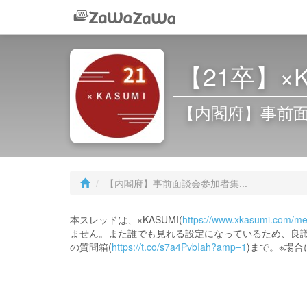
【21卒】×
【内閣府】事前
【内閣府】事前面談会参加者集...
本スレッドは、×KASUMI(
https://www.xkasumi.com/me
ません。また誰でも見れる設定になっているため、良
の質問箱(
https://t.co/s7a4PvbIah?amp=1
)まで。※場