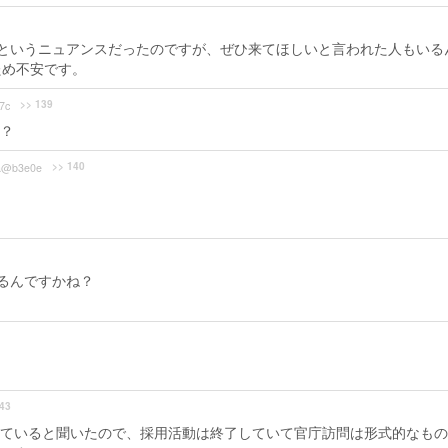
というニュアンスだったのですが、ぜひ来てほしいと言われた人もいる
ため不安です。
>> 139
7c
？
>> 140
a@b3e0e
るんですかね？
43
ていると聞いたので、採用活動は終了していて官庁訪問は形式的なもの