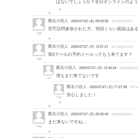
はないでしょうか？全日オンラインのよう
匿名小役人
2020/07/22 (水) 09:03:52
4b032@005d1
官庁訪問参加された方、何回くらい面談はあ
145
匿名小役人
2020/07/27 (月) 12:21:21
d97ad@c32c6
第2クールの予約メールってもう来てます？
146
匿名小役人
2020/07/27 (月) 12:40:24
ddadf@ba2
僕もまだ来てないです
147
匿名小役人
2020/07/27 (月) 17:27:39
d97a
安心しました！
148
匿名小役人
2020/07/27 (月) 20:22:45
ddadf@ab0ae
まだ来ないですね…
149