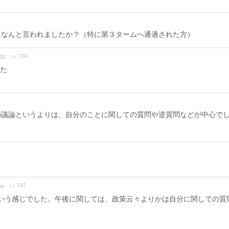
？なんと言われましたか？（特に第３タームへ通過された方）
>> 134
52
た
の議論というよりは、自分のことに関しての質問や逆質問などが中心で
>> 137
0e
という感じでした。午後に関しては、政策云々よりかは自分に関しての質