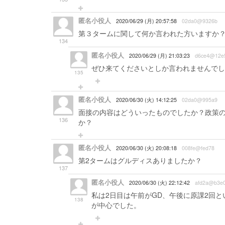
匿名小役人
2020/06/29 (月) 20:57:58
02da0@9326b
第３タームに関して何か言われた方いますか
134
匿名小役人
2020/06/29 (月) 21:03:23
d6ce4@12e
ぜひ来てくださいとしか言われませんでし
135
匿名小役人
2020/06/30 (火) 14:12:25
02da0@995a9
面接の内容はどういったものでしたか？政策
136
か？
匿名小役人
2020/06/30 (火) 20:08:18
008fe@fed78
第2タームはグルディスありましたか？
137
匿名小役人
2020/06/30 (火) 22:12:42
afd2a@b3e
私は2日目は午前がGD、午後に原課2回
138
が中心でした。