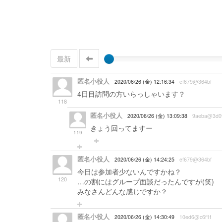
最新
匿名小役人
2020/06/26 (金) 12:16:34
ef679@364bf
4日目訪問の方いらっしゃいます？
118
匿名小役人
2020/06/26 (金) 13:09:38
9aeba@3d0
きょう回ってますー
119
匿名小役人
2020/06/26 (金) 14:24:25
ef679@364bf
今日は参加者少ないんですかね？
120
…の割にはグループ面談だったんですが(笑)
みなさんどんな感じですか？
匿名小役人
2020/06/26 (金) 14:30:49
10ed6@c6f1f