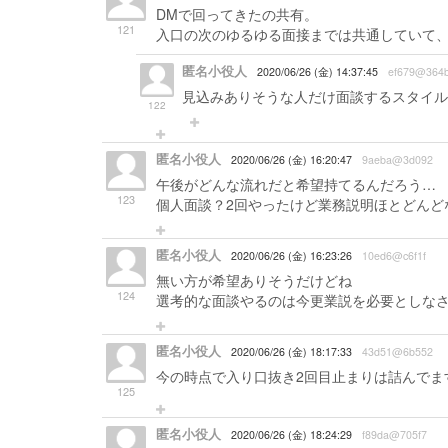
DMで回ってきたの共有。
121
入口の次のゆるゆる面接までは共通していて
匿名小役人
2020/06/26 (金) 14:37:45
ef679@364b
見込みありそうな人だけ面談するスタイル
122
匿名小役人
2020/06/26 (金) 16:20:47
9aeba@3d092
午後がどんな流れだと希望持てるんだろう…
123
個人面談？2回やったけど業務説明ほとどんど
匿名小役人
2020/06/26 (金) 16:23:26
10ed6@c6f1f
無い方が希望ありそうだけどね
124
選考的な面談やるのは今更業説を必要としな
匿名小役人
2020/06/26 (金) 18:17:33
43d51@6b552
今の時点で入り口抜き2回目止まりは詰んでま
125
匿名小役人
2020/06/26 (金) 18:24:29
f89da@705f7