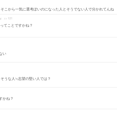
、そこから一気に選考ぽいのになった人とそうでない人で分かれてんね
>> 121
f
ってことですかね？
ない
さそうな人≒志望の堅い人では？
すかね？