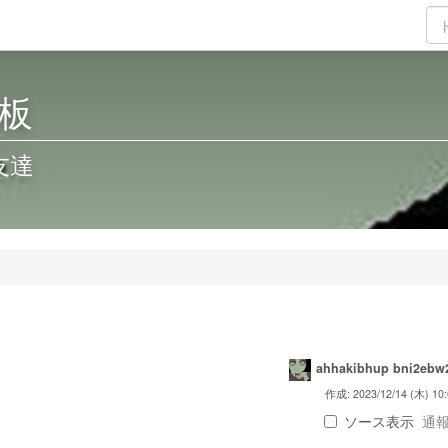
板
友達
ahhakibhup bni2ebw
作成: 2023/12/14 (木) 10:
ソース表示
通報 