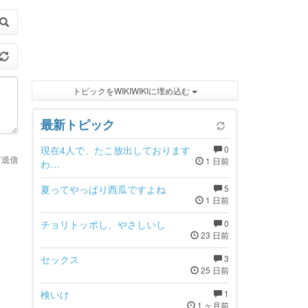
トピックをWIKIWIKIに埋め込む
最新トピック
現在4人で、たこ放出しております
0
て送信
1 日前
わ…
夏ってやっぱり西瓜ですよね
5
1 日前
チョリトッポし、やさしいし
0
23 日前
セックス
3
25 日前
検いけ
1
1 ヶ月前