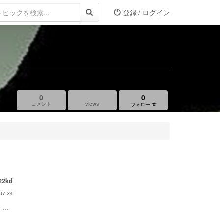
登録 / ログイン
0
0
views
コメント
フォロー
22kd
07:24
...