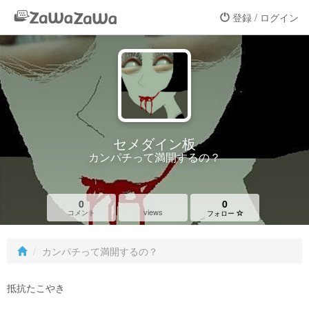
登録 / ログイン
セメダイン板
カンパチって満開するの？
0
0
views
コメント
フォロー
カンパチって満開するの？
抵抗たこやき