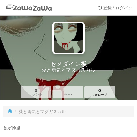
登録 / ログイン
セメダイン板
愛と勇気とマダガスカル
0
0
views
コメント
フォロー
愛と勇気とマダガスカル
首が捻挫