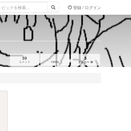
登録 / ログイン
59
3
views
コメント
フォロー