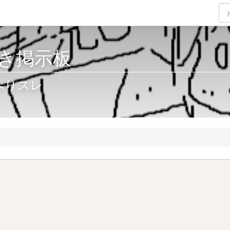
き掲示板
べりスレ