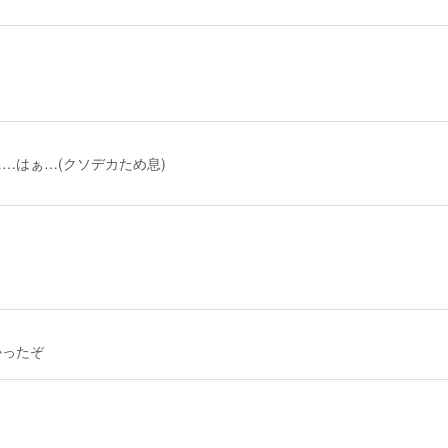
…はぁ…(クソデカため息)
かったぞ