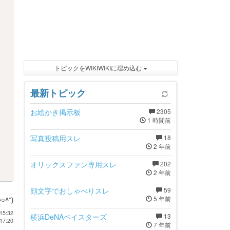
トピックをWIKIWIKIに埋め込む
最新トピック
お絵かき掲示板
2305
1 時間前
写真投稿用スレ
18
2 年前
オリックスファン専用スレ
202
2 年前
顔文字でおしゃべりスレ
59
5 年前
^○^*)
15:32
横浜DeNAベイスターズ
13
17:20
7 年前