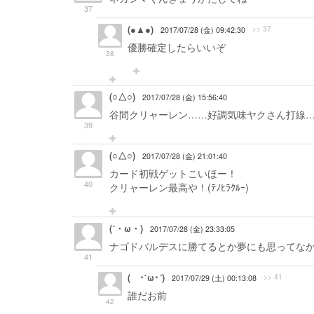
37
(●▲●)
>> 37
2017/07/28 (金) 09:42:30
優勝確定したらいいぞ
38
(○△○)
2017/07/28 (金) 15:56:40
谷間クリャーレン……好調気味ヤクさん打線…
39
(○△○)
2017/07/28 (金) 21:01:40
カード初戦ゲットこいほー！
40
クリャーレン最高や！(ﾃﾉﾋﾗｸﾙｰ)
(´・ω・)
2017/07/28 (金) 23:33:05
ナゴドバルデスに勝てるとか夢にも思ってな
41
( ･`ω･´)
>> 41
2017/07/29 (土) 00:13:08
誰だお前
42