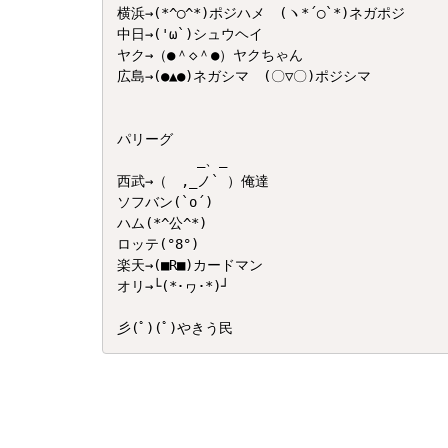
横浜→(*^◯^*)ポジハメ　(ヽ*´◯`*)ネガポジ

中日→('ω`)シュウヘイ

ヤク→（●＾◇＾●）ヤクちゃん

広島→(●▲●)ネガシマ　(〇▽〇)ポジシマ

パリーグ

　 　 　　 _、_

西武→（　,_ノ` ）俺達

ソフバン(`o´)

ハム(*^公^*)

ロッテ(°8°)

楽天→(■R■)カードマン

オリ→└(*･ヮ･*)┘
