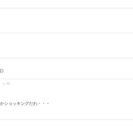
)
>> 45
かショッキングだわ・・・
・