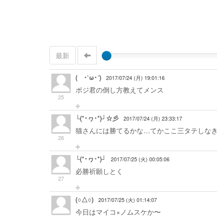
最新
( ･`ω･´)
2017/07/24 (月) 19:01:16
ポジ君の倒し方教えてメンス
25
└(*･ヮ･*)┘☆彡
2017/07/24 (月) 23:33:17
猫さんには勝てるかな…てかここ三タテしな
26
└(*･ヮ･*)┘
2017/07/25 (火) 00:05:06
必勝祈願しとく
27
(○△○)
2017/07/25 (火) 01:14:07
今日はマイコ×ノムスケか〜