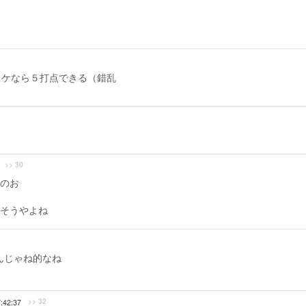
スケなら５打点できる（錯乱
>> 30
のお
そうやよね
んじゃね的なね
>> 32
:42:37