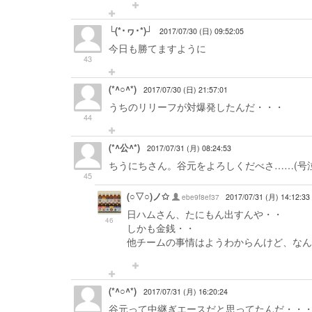
└(*･ヮ･*)┘
2017/07/30 (日) 09:52:05
今日も勝てますように
43
(*^○^*)
2017/07/30 (日) 21:57:01
うちのリリーフが対爆発したんだ・・・
44
(*^公^*)
2017/07/31 (月) 08:24:53
ちうにちさん。谷元をよろしくだべさ……(号泣
45
(○▽○)ノ✩
ebe9f8ef37
2017/07/31 (月) 14:12:33
日ハムさん、たにもん出すんや・・
46
しかも金銭・・
他チームの事情はようわからんけど、なん
(*^○^*)
2017/07/31 (月) 16:20:24
谷元って中継ぎエースだと思ってたんだ・・