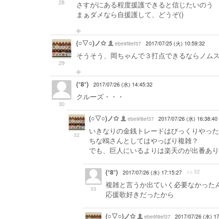
28
さすがにある程度援護できると信じたいのう
まぁダメなら自援護して、どうぞ()
(○▽○)ノ✩
ebe9f8ef37
2017/07/25 (火) 10:59:32
そうそう、岡ちゃんで３打点できるならノム
29
(°8°)
2017/07/26 (水) 14:45:32
クルーズ・・・
30
(○▽○)ノ✩
ebe9f8ef37
2017/07/26 (水) 16:38:40
いきなりの金銭トレードはびっくりやった
32
ちな鴎さんとしてはやっぱり複雑？
でも、巨人にいるよりは楽天のが出番あり
(°8°)
>> 32
2017/07/26 (水) 17:15:27
複雑と言うか出ていく必要なかった
33
応援歌好きだったから
(○▽○)ノ✩
ebe9f8ef37
2017/07/26 (水) 17