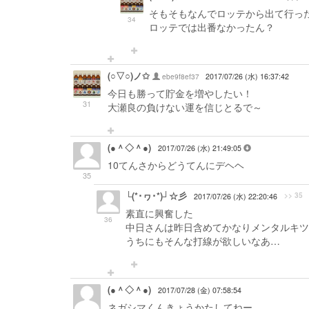
そもそもなんでロッテから出て行っ
34
ロッテでは出番なかったん？
(○▽○)ノ✩
ebe9f8ef37
2017/07/26 (水) 16:37:42
今日も勝って貯金を増やしたい！
31
大瀬良の負けない運を信じとるで～
(●＾◇＾●)
2017/07/26 (水) 21:49:05
10てんさからどうてんにデヘヘ
35
└(*･ヮ･*)┘☆彡
>> 35
2017/07/26 (水) 22:20:46
素直に興奮した
36
中日さんは昨日含めてかなりメンタルキツ
うちにもそんな打線が欲しいなあ…
(●＾◇＾●)
2017/07/28 (金) 07:58:54
ネガシマくんきょうかたしてねー