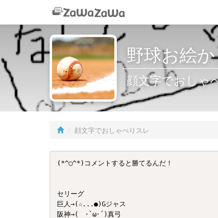
野球お絵か
顔文字でおしゃ
顔文字でおしゃべりスレ
(*^◯^*)コメントすると勝てるんだ！

セリーグ

巨人→(☆...●)Gジャス

阪神→(　･`ω･´)真弓
