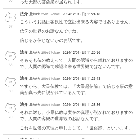
66
った天部の菩薩衆が居られます。
法介
259e67dbae
2024/12/01 (日) 11:24:18
こういうお話は客観性で立証出来る内容ではありません。
67
信仰の世界のお話なんですね。
信じるか信じないかのお話です。
法介
259e67dbae
2024/12/01 (日) 11:25:36
そもそも仏の教えって、人間の認識から離れておりますの
68
で、人間の認識で確認出来る世界観ではないんです。
法介
259e67dbae
2024/12/01 (日) 11:26:43
ですから、大乗仏教では、『大乗起信論』で信じる事の意
69
義が真っ先に説かれているんです。
法介
259e67dbae
2024/12/01 (日) 11:28:36
それに対し、小乗仏教は実在の真理が説かれておりますの
70
で、人間の客観の世界観のお話なんです。
これを世俗の真理と申しまして、「世俗諦」といいます。