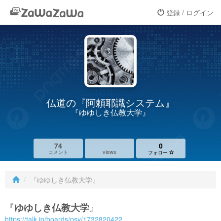
登録 / ログイン
仏道の『阿頼耶識システム』
『ゆゆしき仏教大学』
74
0
views
コメント
フォロー
『ゆゆしき仏教大学』
『
ゆゆしき仏教大学
』
https://talk.jp/boards/psy/1732820422