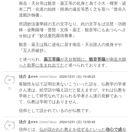
南岳・天台等は観音・薬王等の化身と為て小大・権実・迹
本二門・化道の始終・師弟の遠近等悉く之を宣べ『曾谷入
道殿許御書』
所謂妙法蓮華経の五の文字なり、此の文字をば法慧・功徳
林・金剛薩埵・普賢・文殊・薬王・観音等にもあつらへさ
せ給はず『妙法曼陀羅供養事』
観音・薬王は既に迹化に居す南岳・天台誰人の後身ぞや
『五人所破抄』
と述べられ、
薬王菩薩
が天台智顗に、
観音菩薩
が南岳大師
へと欲界に生まれ出てた
と述べられております。
法介
259e67dbae
2024/12/01 (日) 10:49:23
客観性を以て証明出来ないこういった話を、仏教学の学者
51
さん達は、絵空話や喩え話だと捉えますが、それは仏教を
学術として研究なれておられる学者さん達の見解であっ
て、仏教は学術ではありません。
信仰として説かれているのが仏教です。
法介
259e67dbae
2024/12/01 (日) 10:50:45
信仰とは、
仏が説かれた教えを信ずるといった
信心で成り