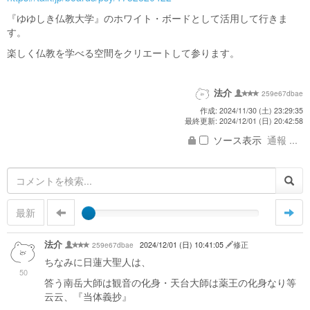
『ゆゆしき仏教大学』のホワイト・ボードとして活用して行きま
す。
楽しく仏教を学べる空間をクリエートして参ります。
法介
259e67dbae
作成: 2024/11/30 (土) 23:29:35
最終更新: 2024/12/01 (日) 20:42:58
ソース表示
通報 ...
最新
法介
259e67dbae
2024/12/01 (日) 10:41:05
修正
ちなみに日蓮大聖人は、
50
答う南岳大師は観音の化身・天台大師は薬王の化身なり等
云云、『当体義抄』