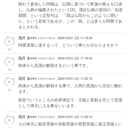
晴れて参加した阿難は、記憶に基づいて釈迦の教えを口述
し、仏典が編纂されたという[3]。漢訳仏典の冒頭の「如是
我聞」という定型句は、「我は仏陀からこのように聞い
た」という意味であるが、この「我」とは多くが阿難であ
るとされる。
法介
259e67dbae
2024/12/01 (日) 11:15:34
阿羅漢果に達するって、どういう事だか分かりますか？
63
法介
259e67dbae
2024/12/01 (日) 11:16:04
肉体から意識が解脱するという事です。
64
法介
259e67dbae
2024/12/01 (日) 11:20:19
肉体から意識が解脱する事で、人間の意識から完全に離れ
65
ます。
瞑想でいうところの色界禅定で、主観と客観を空じて意識
として禅天に入る事をいいます。
法介
259e67dbae
2024/12/01 (日) 11:23:14
その禅天に観音菩薩や弥勒菩薩や普賢菩薩に薬王菩薩とい