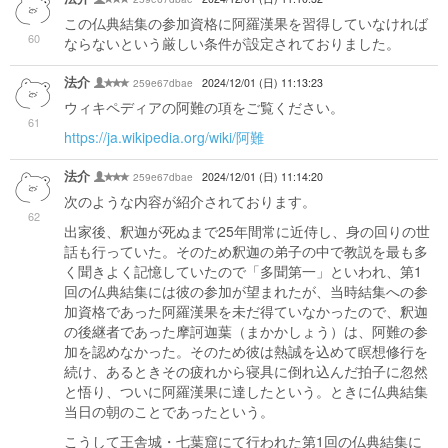
この仏典結集の参加資格に阿羅漢果を習得していなければ
60
ならないという厳しい条件が設定されておりました。
法介
259e67dbae
2024/12/01 (日) 11:13:23
ウィキペディアの阿難の項をご覧ください。
61
https://ja.wikipedia.org/wiki/阿難
法介
259e67dbae
2024/12/01 (日) 11:14:20
次のような内容が紹介されております。
62
出家後、釈迦が死ぬまで25年間常に近侍し、身の回りの世
話も行っていた。そのため釈迦の弟子の中で教説を最も多
く聞きよく記憶していたので「多聞第一」といわれ、第1
回の仏典結集には彼の参加が望まれたが、当時結集への参
加資格であった阿羅漢果を未だ得ていなかったので、釈迦
の後継者であった摩訶迦葉（まかかしょう）は、阿難の参
加を認めなかった。そのため彼は熱誠を込めて瞑想修行を
続け、あるときその疲れから寝具に倒れ込んだ拍子に忽然
と悟り、ついに阿羅漢果に達したという。ときに仏典結集
当日の朝のことであったという。
こうして王舎城・七葉窟にて行われた第1回の仏典結集に