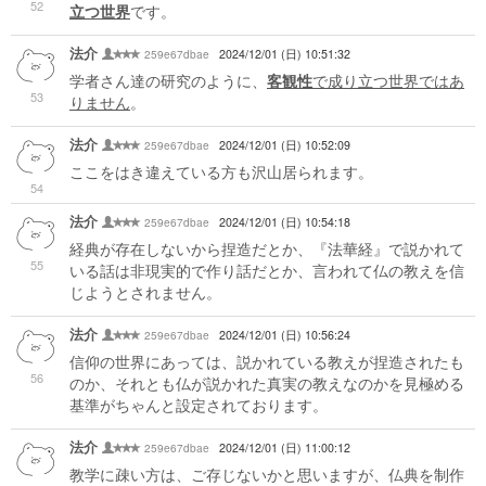
52
立つ世界
です。
法介
259e67dbae
2024/12/01 (日) 10:51:32
学者さん達の研究のように、
客観性
で成り立つ世界ではあ
53
りません
。
法介
259e67dbae
2024/12/01 (日) 10:52:09
ここをはき違えている方も沢山居られます。
54
法介
259e67dbae
2024/12/01 (日) 10:54:18
経典が存在しないから捏造だとか、『法華経』で説かれて
55
いる話は非現実的で作り話だとか、言われて仏の教えを信
じようとされません。
法介
259e67dbae
2024/12/01 (日) 10:56:24
信仰の世界にあっては、説かれている教えが捏造されたも
56
のか、それとも仏が説かれた真実の教えなのかを見極める
基準がちゃんと設定されております。
法介
259e67dbae
2024/12/01 (日) 11:00:12
教学に疎い方は、ご存じないかと思いますが、仏典を制作