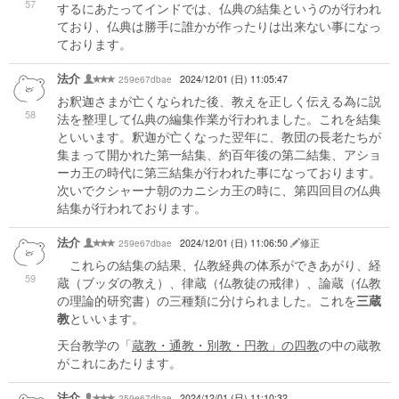
57
するにあたってインドでは、仏典の結集というのが行われ
ており、仏典は勝手に誰かが作ったりは出来ない事になっ
ております。
法介
259e67dbae
2024/12/01 (日) 11:05:47
お釈迦さまが亡くなられた後、教えを正しく伝える為に説
58
法を整理して仏典の編集作業が行われました。これを結集
といいます。釈迦が亡くなった翌年に、教団の長老たちが
集まって開かれた第一結集、約百年後の第二結集、アショ
ーカ王の時代に第三結集が行われた事になっております。
次いでクシャーナ朝のカニシカ王の時に、第四回目の仏典
結集が行われております。
法介
259e67dbae
2024/12/01 (日) 11:06:50
修正
これらの結集の結果、仏教経典の体系ができあがり、経
59
蔵（ブッダの教え）、律蔵（仏教徒の戒律）、論蔵（仏教
の理論的研究書）の三種類に分けられました。これを
三蔵
教
といいます。
天台教学の「
蔵教・通教・別教・円教」の四教
の中の蔵教
がこれにあたります。
法介
259e67dbae
2024/12/01 (日) 11:10:32