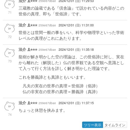
法介
259e67dbae
2024/12/01 (日) 11:29:53
三蔵教の論蔵である『倶舎論』で説かれている内容がこの
71
世俗の真理、即ち「世俗諦」です。
法介
259e67dbae
2024/12/01 (日) 11:31:00
世俗とは世間一般の事をいい、科学や物理学といった学術
72
レベルの真理がこれにあたります。
法介
259e67dbae
2024/12/01 (日) 11:35:18
龍樹が解き明かした空の理論は、この世俗諦に対し、実在
73
から離れた（解脱した）仏の世界観である空観へ意識とし
て入って行く方法を詳しく解き明かした理論です。
これを勝義諦とも真諦ともいいます。
凡夫の実在の世界の真理＝世俗諦（俗諦）
仏の非実在の世界の真理＝勝義諦（真諦）
法介
259e67dbae
2024/12/01 (日) 11:37:15
ちょっと休憩を挟みます。
74
ツリー表示
タイムライン