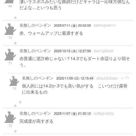
凄いラスボスみたいな曲調だけどキャラは一応味方側なん
69
だよな…といつも思う
名無しのペンギン
2025/07/11 (金) 20:02:05
88654@b8510
赤、ウォームアップに最適すぎる
70
名無しのペンギン
2025/10/15 (水) 12:27:59
6fa41@6fcd5
赤普通に逆詐称じゃない？14.3でもダート赤辺りより弱そ
71
う。
名無しのペンギン
>> 71
2025/11/09 (日) 12:15:49
324b2@3b924
個人的には14.2か.3でも良い気がする こいつだけ露骨
73
に出来るもの
名無しのペンギン
2025/11/07 (金) 21:20:12
bcf9b@c855d
完成度が高すぎる
72