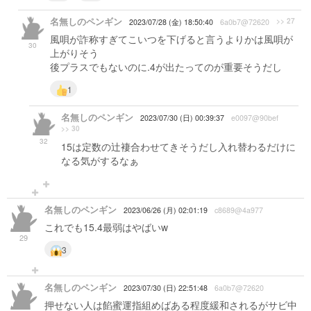
名無しのペンギン
>> 27
2023/07/28 (金) 18:50:40
6a0b7@72620
風唄が詐称すぎてこいつを下げると言うよりかは風唄が
30
上がりそう
後プラスでもないのに.4が出たってのが重要そうだし
1
名無しのペンギン
2023/07/30 (日) 00:39:37
e0097@90bef
>> 30
32
15は定数の辻褄合わせてきそうだし入れ替わるだけに
なる気がするなぁ
名無しのペンギン
2023/06/26 (月) 02:01:19
c8689@4a977
これでも15.4最弱はやばいw
29
3
名無しのペンギン
2023/07/30 (日) 22:51:48
6a0b7@72620
押せない人は餡蜜運指組めばある程度緩和されるがサビ中