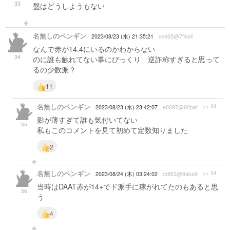
33
盤はどうしようもない
名無しのペンギン
2023/08/23 (水) 21:35:21
ce465@7f4a4
なんで赤が14.4にいるのかわからない
34
のに誰も触れてない事にびっくり 逆詐称すぎると思って
るの少数派？
11
名無しのペンギン
>> 34
2023/08/23 (水) 23:42:07
e0097@90bef
影が薄すぎて誰も気付いてない
35
私もこのコメントを見て初めて定数知りました
2
名無しのペンギン
>> 34
2023/08/24 (木) 03:24:02
ddf83@9aba9
当時はDAAT赤が14+でド派手に稼がれてたのもあると思
36
う
4