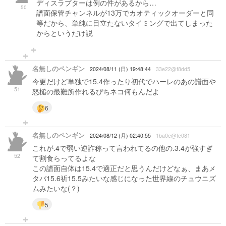
ディスラプターは例の件があるから…
50
譜面保管チャンネルが13万でカオティックオーダーと同
等だから、単純に目立たないタイミングで出てしまった
からというだけ説
名無しのペンギン
2024/08/11 (日) 19:48:44
33e22@f8dd5
今更だけど単独で15.4作ったり初代でハーレのあの譜面や
51
怒槌の最難所作れるぴちネコ何もんだよ
6
名無しのペンギン
2024/08/12 (月) 02:40:55
1ba0e@fe081
これが.4で弱い逆詐称って言われてるの他の.3.4が強すぎ
52
て割食らってるよな
この譜面自体は15.4で適正だと思うんだけどなぁ、まあメ
タバ15.6祈15.5みたいな感じになった世界線のチュウニズ
ムみたいな(？)
5