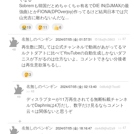
Sobremも韓国だとめちゃくちゃ有名でDIE IN(DJMAXの最
強曲)とかFIONA(DPOverjoy)作ってるけど結局日本では穴
山光吉に敵わないんだな...
19
11
6
名無しのペンギン
>> 47
2024/07/05 (金) 01:57:51
f518a@c3863
再生数に関しては公式チャンネルで動画があがってるマ
48
ルクトダアトに比べてYouTubeの自動生成しかないダフ
ニスが下がるのは仕方ないよ。コメントできない分後者
は再生意欲落ちるし。
3
名無しのペンギン
2024/07/05 (金) 02:13:40
0d8c6@7bcd0
>> 48
49
ディスラプターが11万再生されてる無断転載チャンネ
ルでDaphnisは4万だし、数字だけ見るならコメント
云々は関係ないと思うぞ
名無しのペンギン
>> 47
2024/07/05 (金) 18:16:47
da4d9@af2a9