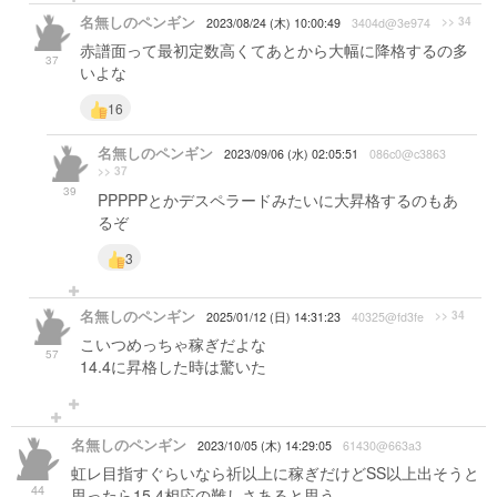
名無しのペンギン
>> 34
2023/08/24 (木) 10:00:49
3404d@3e974
赤譜面って最初定数高くてあとから大幅に降格するの多
37
いよな
16
名無しのペンギン
2023/09/06 (水) 02:05:51
086c0@c3863
>> 37
39
PPPPPとかデスペラードみたいに大昇格するのもあ
るぞ
3
名無しのペンギン
>> 34
2025/01/12 (日) 14:31:23
40325@fd3fe
こいつめっちゃ稼ぎだよな
57
14.4に昇格した時は驚いた
名無しのペンギン
2023/10/05 (木) 14:29:05
61430@663a3
虹レ目指すぐらいなら祈以上に稼ぎだけどSS以上出そうと
44
思ったら15.4相応の難しさあると思う