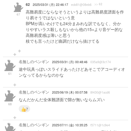
62
>> 62
2025/03/31 (月) 22:46:17
ecb81@08eb6
高難易度にならなそうというよりは高難易度譜面を作
67
り易そうではないという意
BPMが高いわけでも24分まみれな訳でもなく、分か
りやすいラス殺しもないから他の15+より音ゲー的な
高難易度感は薄いと思う
枝でも言ったけど曲調だけなら抜けてる
名無しのペンギン
2025/03/31 (月) 00:48:46
035a9@3c174
途中玩具っぽいスライドあったけどあそこでアコーディオ
61
ンなってるからなのかな
名無しのペンギン
2025/06/19 (木) 00:07:58
8f430@1acd6
なんだかんだ全体難譜面で隙が無いならムズい
68
7
名無しのペンギン
2025/07/11 (金) 10:35:25
f5711@1c9e4