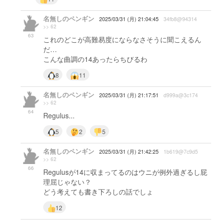
名無しのペンギン
2025/03/31 (月) 21:04:45
34fb8@94314
>> 62
63
これのどこが高難易度にならなさそうに聞こえるん
だ…
こんな曲調の14あったらちびるわ
8
11
名無しのペンギン
2025/03/31 (月) 21:17:51
d999a@3c174
>> 62
64
Regulus...
5
2
5
名無しのペンギン
2025/03/31 (月) 21:42:25
1b619@7c9d5
>> 62
66
Regulusが14に収まってるのはウニが例外過ぎるし屁
理屈じゃない？
どう考えても書き下ろしの話でしょ
12