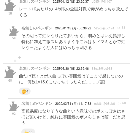
名無しのペンギン
2025/01/12 (日) 23:20:37
d5854@f1407
レート16あたりの14制限の全国対戦で赤がめっちゃ飛んで
58
くる
名無しのペンギン
>> 58
2025/01/13 (月) 05:36:22
529cc@3c174
その辺って虹レなりたて多いから、弱めとはいえ指押し
59
特化に加えて微ズレありまくるこれはサドマミとかで虹
レなったような人にはめっちゃ刺さる
名無しのペンギン
2025/03/30 (日) 22:39:46
88ca8@bc968
曲だけ聴くとボス曲っぽい雰囲気はそこまで感じないの
60
に、何故Lv15.6になっちまったんだ………(震)
6
名無しのペンギン
>> 60
2025/03/31 (月) 14:17:33
ecb81@08eb6
高難易度になりそうな曲という意味でのボスっぽさはさ
62
ほど無いけど、純粋に雰囲気のボスらしさは随一だと思
う
11