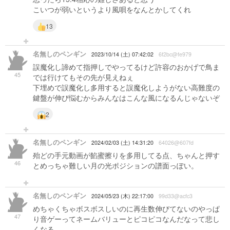
こいつが弱いというより風唄をなんとかしてくれ
13
名無しのペンギン
2023/10/14 (土) 07:42:02
6f2bc@fe979
誤魔化し諦めて指押しでやってるけど許容のおかげで鳥ま
45
では行けてもその先が見えねぇ
下埋めで誤魔化し多用すると誤魔化しようがない高難度の
鍵盤が伸び悩むからみんなはこんな風になるんじゃないぞ
2
名無しのペンギン
2024/02/03 (土) 14:31:20
64026@607fd
殆どの手元動画が餡蜜擦りを多用してる点、ちゃんと押す
46
とめっちゃ難しい月の光ポジションの譜面っぽい。
名無しのペンギン
2024/05/23 (木) 22:17:00
99d33@acfc3
めちゃくちゃボスボスしいのに再生数伸びてないのやっぱ
47
り音ゲーってネームバリューとピコピコなんだなって悲し
くなる