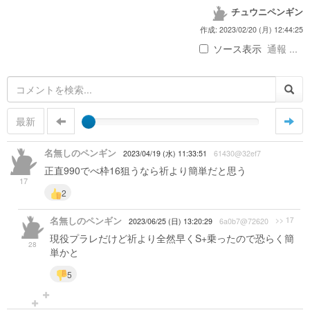
チュウニペンギン
作成: 2023/02/20 (月) 12:44:25
ソース表示
通報 ...
最新
名無しのペンギン
2023/04/19 (水) 11:33:51
61430@32ef7
正直990でべ枠16狙うなら祈より簡単だと思う
17
2
名無しのペンギン
>> 17
2023/06/25 (日) 13:20:29
6a0b7@72620
現役プラレだけど祈より全然早くS+乗ったので恐らく簡
28
単かと
5