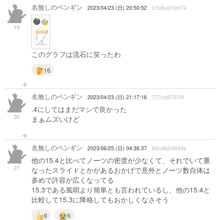
名無しのペンギン
2023/04/23 (日) 20:50:52
07b8a@3e974
19
このグラフは流石に笑ったわ
16
名無しのペンギン
2023/04/23 (日) 21:17:16
777cc@767f4
.4にしてはまだマシで良かった
20
まぁムズいけど
名無しのペンギン
2023/06/25 (日) 04:36:37
88ca8@4693a
他の15.4と比べてノーツの密度が少なくて、それでいて重
27
なったスライドとかがあるおかげで意外とノーツ数自体は
多めで許容が広くなってる
15.3である風唄より簡単とも言われているし、他の15.4と
比較して15.3に降格してもおかしくなさそう
9
6