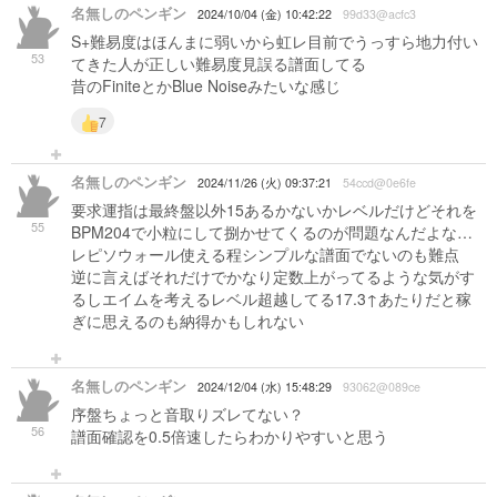
名無しのペンギン
2024/10/04 (金) 10:42:22
99d33@acfc3
S+難易度はほんまに弱いから虹レ目前でうっすら地力付い
53
てきた人が正しい難易度見誤る譜面してる
昔のFiniteとかBlue Noiseみたいな感じ
7
名無しのペンギン
2024/11/26 (火) 09:37:21
54ccd@0e6fe
要求運指は最終盤以外15あるかないかレベルだけどそれを
55
BPM204で小粒にして捌かせてくるのが問題なんだよな…
レピソウォール使える程シンプルな譜面でないのも難点
逆に言えばそれだけでかなり定数上がってるような気がす
るしエイムを考えるレベル超越してる17.3↑あたりだと稼
ぎに思えるのも納得かもしれない
名無しのペンギン
2024/12/04 (水) 15:48:29
93062@089ce
序盤ちょっと音取りズレてない？
56
譜面確認を0.5倍速したらわかりやすいと思う