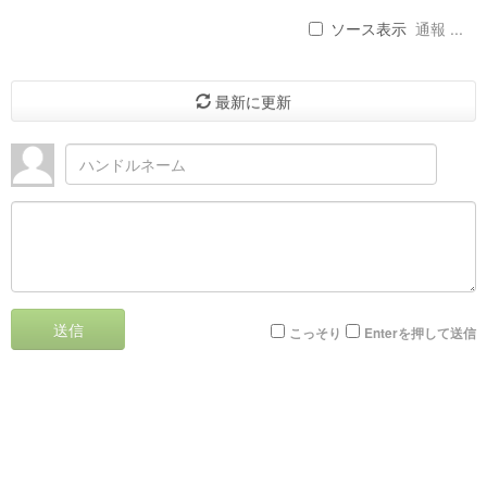
ソース表示
通報 ...
最新に更新
送信
こっそり
Enterを押して送信