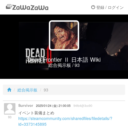
登録 / ログイン
Dead Frontier Ⅱ 日本語 Wiki
総合掲示板 / 93
総合掲示板
93
Survivor
2025/01/24 (金) 21:00:05
94fb4@3cc90
イベント装備まとめ
93
https://steamcommunity.com/sharedfiles/filedetails/?
id=3373145895