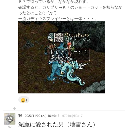
Ｋ７で待っているが、なかなか現れず。
確認すると、カリブリ→Ｋ７のショートカットを知らなか
ったとのこと(; ･`д･´)
一流ガディウスプレイヤーとは一体・・・。
1
雛
2023/11/02 (木) 16:49:15
9701a@52a17
泥魔に愛された男（地雷さん）
32