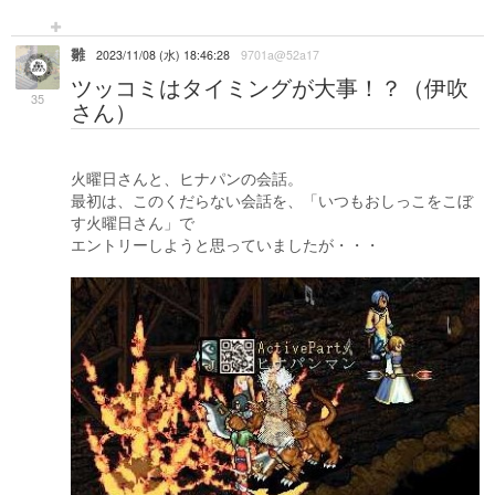
雛
2023/11/08 (水) 18:46:28
9701a@52a17
ツッコミはタイミングが大事！？（伊吹
35
さん）
火曜日さんと、ヒナパンの会話。
最初は、このくだらない会話を、「いつもおしっこをこぼ
す火曜日さん」で
エントリーしようと思っていましたが・・・