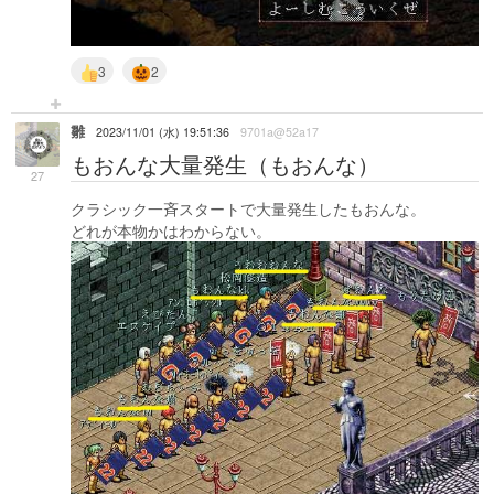
3
2
雛
2023/11/01 (水) 19:51:36
9701a@52a17
もおんな大量発生（もおんな）
27
クラシック一斉スタートで大量発生したもおんな。
どれが本物かはわからない。