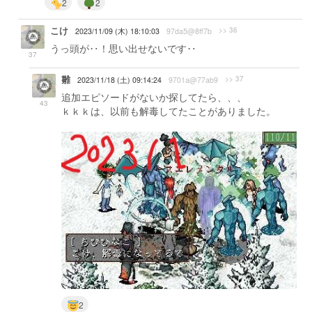
2
2
こけ
>> 36
2023/11/09 (木) 18:10:03
97da5@8ff7b
うっ頭が‥！思い出せないです‥
37
雛
>> 37
2023/11/18 (土) 09:14:24
9701a@77ab9
追加エピソードがないか探してたら、、、
43
ｋｋｋは、以前も解毒してたことがありました。
2