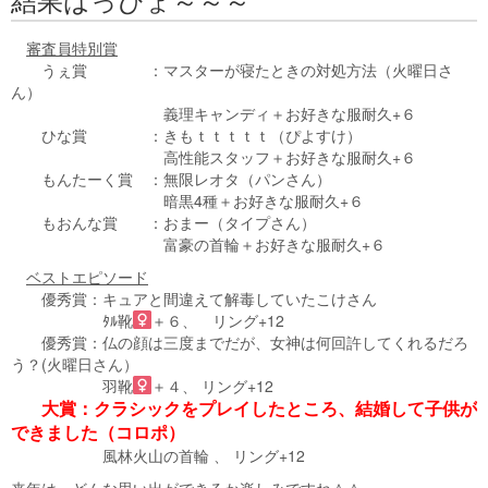
審査員特別賞
うぇ賞 ：マスターが寝たときの対処方法（火曜日さ
ん）
義理キャンディ＋お好きな服耐久+６
ひな賞 ：きもｔｔｔｔｔ（ぴよすけ）
高性能スタッフ＋お好きな服耐久+６
もんたーく賞 ：無限レオタ（パンさん）
暗黒4種＋お好きな服耐久+６
もおんな賞 ：おまー（タイプさん）
富豪の首輪＋お好きな服耐久+６
ベストエピソード
優秀賞：キュアと間違えて解毒していたこけさん
ﾀﾙ靴
＋６、 リング+12
優秀賞：仏の顔は三度までだが、女神は何回許してくれるだろ
う？(火曜日さん）
羽靴
＋４、 リング+12
大賞：クラシックをプレイしたところ、結婚して子供が
できました（コロポ）
風林火山の首輪 、 リング+12
来年は、どんな思い出ができるか楽しみですね＾＾