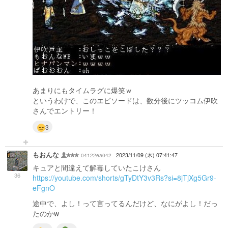
あまりにもタイムラグに爆笑ｗ
というわけで、このエピソードは、数分後にツッコム伊吹
さんでエントリー！
3
もおんな
04122ea042
2023/11/09 (木) 07:41:47
キュアと間違えて解毒していたこけさん
36
https://youtube.com/shorts/gTyDtY3v3Rs?si=8jTjXg5Gr9-
eFgnO
途中で、よし！って言ってるんだけど、なにがよし！だっ
たのかw