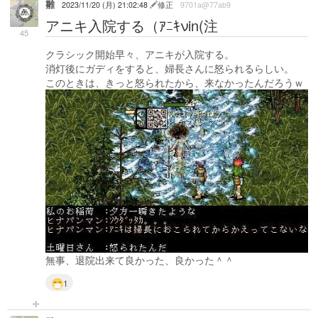
雛
2023/11/20 (月) 21:02:48
修正
9701a@77ab9
アニキ入院する（ｱﾆｷνin(注
45
クラシック開始早々、アニキが入院する。
消灯後にガディをすると、婦長さんに怒られるらしい。
このときは、きっと怒られたから、来なかったんだろうｗ
無事、退院出来て良かった、良かった＾＾
1