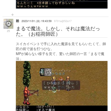
雛
2023/11/01 (水) 19:43:59
9701a@52a17
まるで魔法。しかし、それは魔法だっ
25
た。（お稲荷師匠）
スイカイベントで手に入れた魔源を見てもらいたくて、師
匠の前で波を打つひな。
MPが減らない様子を見て、驚いた師匠の一言「まるで魔
法」