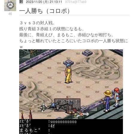
雛
2023/11/20 (月) 21:13:11
9701a@77ab9
一人勝ち（コロポ）
46
３ｖｓ３の対人戦。
残り青組３赤組１の状態になるも、
最後に、青組えび、まるもこ、赤組ひなが相打ち。
ちょっと離れていたところにいたコロポの一人勝ち状態に
ｗ