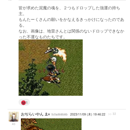
皆が求めた泥魔の魂を、２つもドロップした強運の持ち
主。
もんたーくさんの願いをかなえるきっかけになったのであ
る。
なお、画像は、地雷さんとは関係のないドロップできなか
った不運なものたちです。
1
おぢらいやん
>> 32
5cfad68b8b
2023/11/09 (木) 19:46:22
40