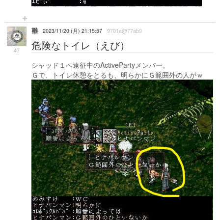
雛
2023/11/20 (月) 21:15:57
9701a@77ab9
危険なトイレ（えび）
47
シャッド１へ遠征中のActivePartyメンバー。
Ｇで、トイレ休憩をとるも、明らかにＧ範囲外の人がｗ