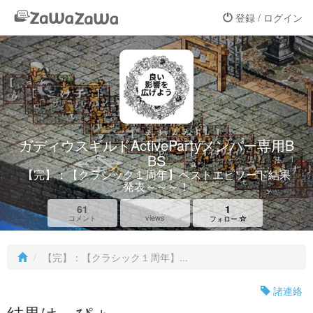
登録 / ログイン
ガディウスギルドActivePartyメンバー専用B
BS
【完】：【クラシック１周年】ベストエピソード結果
発表～～～！
61
1
views
コメント
フォロー
【完】：【クラシック１周年】...
諸連絡
結果はっぴょ～～～