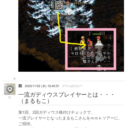
雛
2023/11/02 (木) 16:40:51
9701a@52a17
一流ガディウスプレイヤーとは・・・
31
（まるもこ）
第1回、2回ガディウス格付けチェックで、
一流プレイヤーとなったまるもこさんをｍｍｋツアーに、
ご招待。