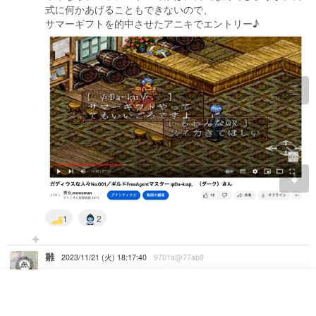
式に何かあげることもできないので、
サマーギフトを的中させたアニキでエントリー♪
togg
navi
1
2
雛
2023/11/21 (火) 18:17:40
9701a@77ab9
身だしなみは大事(マンゴーさん)
49