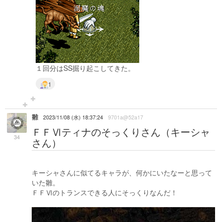
１回分はSS掘り起こしてきた。
1
雛
2023/11/08 (水) 18:37:24
9701a@52a17
ＦＦⅥティナのそっくりさん（キーシャ
34
さん）
キーシャさんに似てるキャラが、何かにいたなーと思って
いた雛。
ＦＦⅥのトランスできる人にそっくりなんだ！