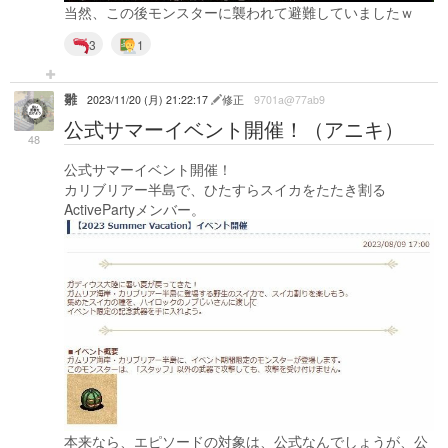
当然、この後モンスターに襲われて避難していましたｗ
3
1
雛
2023/11/20 (月) 21:22:17
修正
9701a@77ab9
公式サマーイベント開催！（アニキ）
48
公式サマーイベント開催！
カリブリアー半島で、ひたすらスイカをたたき割る
ActivePartyメンバー。
本来なら、エピソードの対象は、公式なんでしょうが、公