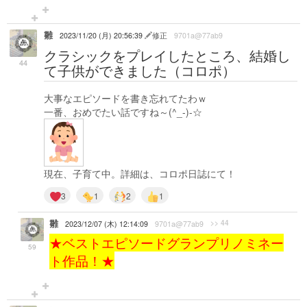
雛
2023/11/20 (月) 20:56:39
修正
9701a@77ab9
クラシックをプレイしたところ、結婚し
44
て子供ができました（コロポ）
大事なエピソードを書き忘れてたわｗ
一番、おめでたい話ですね～(^_-)-☆
現在、子育て中。詳細は、コロポ日誌にて！
3
1
2
1
雛
>> 44
2023/12/07 (木) 12:14:09
9701a@77ab9
★ベストエピソードグランプリノミネー
59
ト作品！★