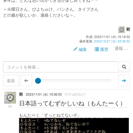
＞火曜日さん、ぴよちゅけ、パンさん、タイプさん
どの服が欲しいか、連絡くださいな～。
雛
作成: 2023/11/01 (水) 16:18:32
最終更新:
2023/12/27 (水) 23:36:52
通報 ...
編集
履歴
最新
雛
2023/11/01 (水) 19:36:53
9701a@52a17
日本語ってむずかしいね（もんたーく）
24
もんたーく「ずっとねてないぞ」