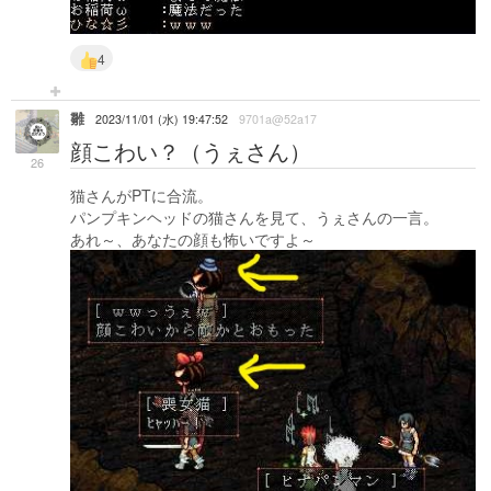
4
雛
2023/11/01 (水) 19:47:52
9701a@52a17
顔こわい？（うぇさん）
26
猫さんがPTに合流。
パンプキンヘッドの猫さんを見て、うぇさんの一言。
あれ～、あなたの顔も怖いですよ～