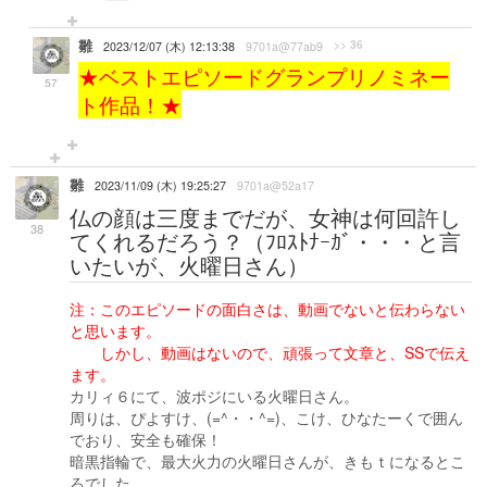
雛
>> 36
2023/12/07 (木) 12:13:38
9701a@77ab9
★ベストエピソードグランプリノミネー
57
ト作品！★
雛
2023/11/09 (木) 19:25:27
9701a@52a17
仏の顔は三度までだが、女神は何回許し
38
てくれるだろう？（ﾌﾛｽﾄﾅｰｶﾞ・・・と言
いたいが、火曜日さん）
注：このエピソードの面白さは、動画でないと伝わらない
と思います。
しかし、動画はないので、頑張って文章と、SSで伝え
ます。
カリィ６にて、波ポジにいる火曜日さん。
周りは、ぴよすけ、(=^・・^=)、こけ、ひなたーくで囲ん
でおり、安全も確保！
暗黒指輪で、最大火力の火曜日さんが、きもｔになるとこ
ろでした。。。