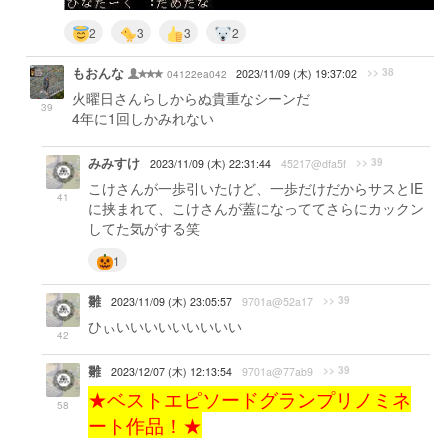
2
3
3
2
もおんな
>> 38
04122ea042
2023/11/09 (木) 19:37:02
火曜日さんらしからぬ貴重なシーンだ
39
4年に1回しかみれない
みみすけ
>> 39
2023/11/09 (木) 22:31:44
45217@dfa5f
こけさんが一歩引いたけど、一歩だけだからサスとIE
41
に挟まれて、こけさんが蓋になっててさらにカックン
してた気がする笑
1
雛
>> 39
2023/11/09 (木) 23:05:57
9701a@52a17
ひぃいいいいいいいいい
42
雛
>> 39
2023/12/07 (木) 12:13:54
9701a@77ab9
★ベストエピソードグランプリノミネ
58
ート作品！★