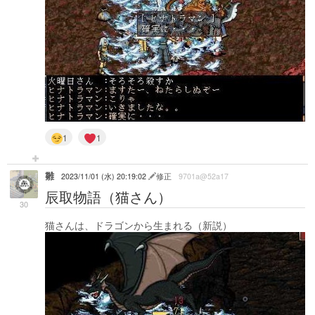
1
1
雛
2023/11/01 (水) 20:19:02
修正
9701a@52a17
辰取物語（猫さん）
30
猫さんは、ドラゴンから生まれる（新説）