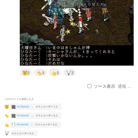
2
3
3
2
ソース表示
通報 ...
このコメントに反応した人
04122ea042
...
ゲストユーザー 1 人
04122ea042
...
ゲストユーザー 2 人
80c4a4e3f6
...
ゲストユーザー 2 人
ゲストユーザー 2 人