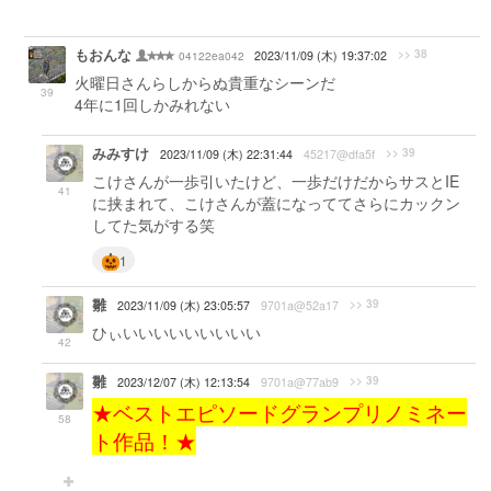
もおんな
>> 38
04122ea042
2023/11/09 (木) 19:37:02
火曜日さんらしからぬ貴重なシーンだ
39
4年に1回しかみれない
みみすけ
>> 39
2023/11/09 (木) 22:31:44
45217@dfa5f
こけさんが一歩引いたけど、一歩だけだからサスとIE
41
に挟まれて、こけさんが蓋になっててさらにカックン
してた気がする笑
1
雛
>> 39
2023/11/09 (木) 23:05:57
9701a@52a17
ひぃいいいいいいいいい
42
雛
>> 39
2023/12/07 (木) 12:13:54
9701a@77ab9
★ベストエピソードグランプリノミネー
58
ト作品！★