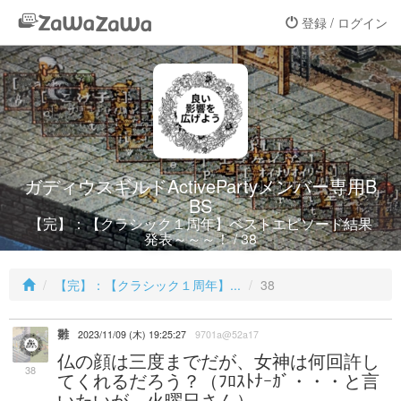
登録 / ログイン
ガディウスギルドActivePartyメンバー専用B
BS
【完】：【クラシック１周年】ベストエピソード結果
発表～～～！ / 38
【完】：【クラシック１周年】...
38
雛
2023/11/09 (木) 19:25:27
9701a@52a17
仏の顔は三度までだが、女神は何回許し
38
てくれるだろう？（ﾌﾛｽﾄﾅｰｶﾞ・・・と言
いたいが、火曜日さん）