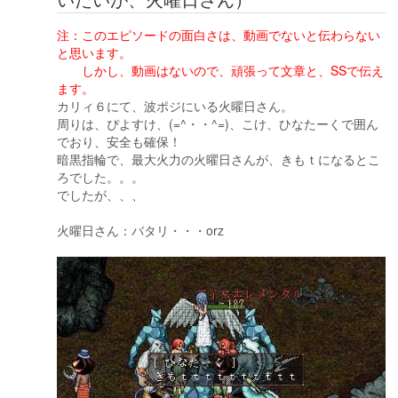
注：このエピソードの面白さは、動画でないと伝わらない
と思います。
しかし、動画はないので、頑張って文章と、SSで伝え
ます。
カリィ６にて、波ポジにいる火曜日さん。
周りは、ぴよすけ、(=^・・^=)、こけ、ひなたーくで囲ん
でおり、安全も確保！
暗黒指輪で、最大火力の火曜日さんが、きもｔになるとこ
ろでした。。。
でしたが、、、
火曜日さん：バタリ・・・orz