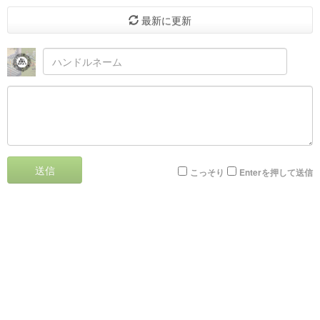
最新に更新
送信
こっそり
Enterを押して送信