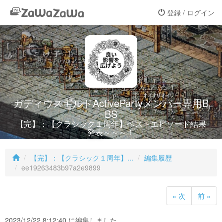
登録 / ログイン
ガディウスギルドActivePartyメンバー専用B
BS
【完】：【クラシック１周年】ベストエピソード結果
発表～～～！
【完】：【クラシック１周年】...
編集履歴
ee19263483b97a2e9899
« 次
前 »
2023/12/22 8:12:40 に編集しました。