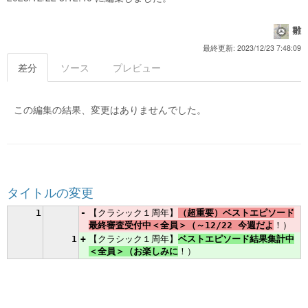
雛
最終更新: 2023/12/23 7:48:09
差分
ソース
プレビュー
この編集の結果、変更はありませんでした。
タイトルの変更
1
-
【クラシック１周年】
（超重要）ベストエピソード
最終審査受付中＜全員＞（～12/22 今週だよ
！）
1
+
【クラシック１周年】
ベストエピソード結果集計中
＜全員＞（お楽しみに
！）