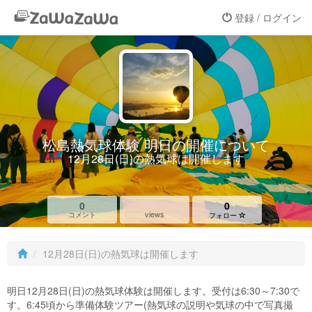
登録 / ログイン
松島熱気球体験 明日の開催について
12月28日(日)の熱気球は開催します
0
0
views
コメント
フォロー
12月28日(日)の熱気球は開催します
明日12月28日(日)の熱気球体験は開催します。受付は6:30～7:30で
す。6:45頃から準備体験ツアー(熱気球の説明や気球の中で写真撮