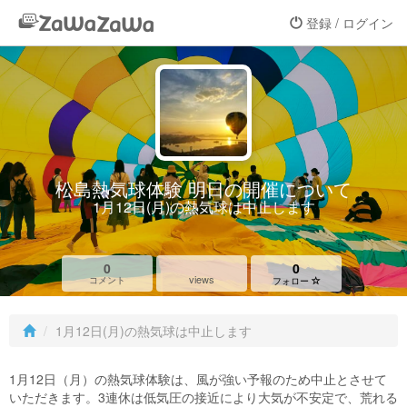
登録 / ログイン
松島熱気球体験 明日の開催について
1月12日(月)の熱気球は中止します
0
0
views
コメント
フォロー
1月12日(月)の熱気球は中止します
1月12日（月）の熱気球体験は、風が強い予報のため中止とさせて
いただきます。3連休は低気圧の接近により大気が不安定で、荒れる