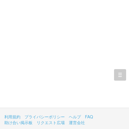
togg
navi
利用規約
プライバシーポリシー
ヘルプ
FAQ
助け合い掲示板
リクエスト広場
運営会社