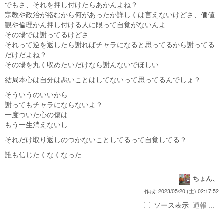
でもさ、それを押し付けたらあかんよね？
宗教や政治が絡むから何があったか詳しくは言えないけどさ、価値
観や倫理かん押し付ける人に限って自覚がないんよ
その場では謝ってるけどさ
それって逆を返したら謝ればチャラになると思ってるから謝ってる
だけだよね？
その場を丸く収めたいだけなら謝んないでほしい
結局本心は自分は悪いことはしてないって思ってるんでしょ？
そういうのいいから
謝ってもチャラにならないよ？
一度ついた心の傷は
もう一生消えないし
それだけ取り返しのつかないことしてるって自覚してる？
誰も信じたくなくなった
ちょん、
作成: 2023/05/20 (土) 02:17:52
ソース表示
通報 ...