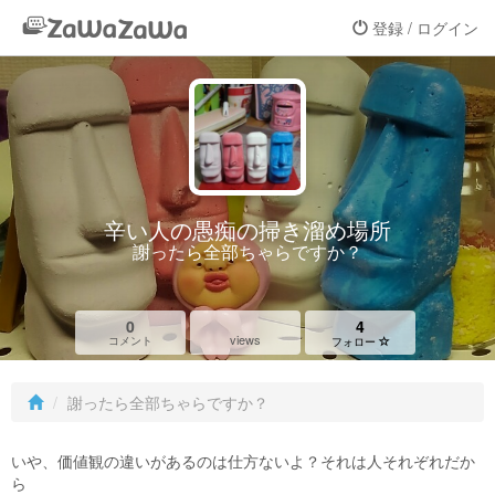
登録 / ログイン
辛い人の愚痴の掃き溜め場所
謝ったら全部ちゃらですか？
0
4
views
コメント
フォロー
謝ったら全部ちゃらですか？
いや、価値観の違いがあるのは仕方ないよ？それは人それぞれだか
ら