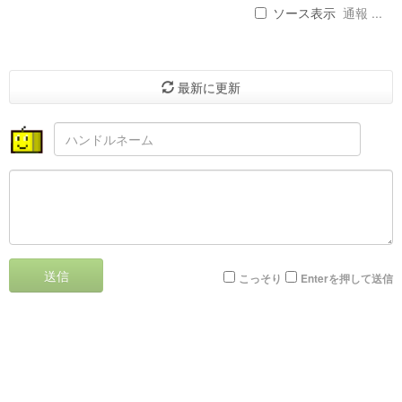
ソース表示
通報 ...
最新に更新
送信
こっそり
Enterを押して送信