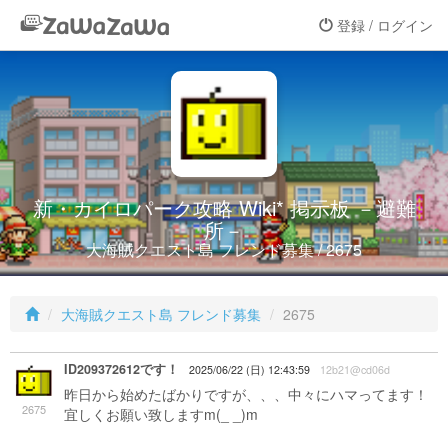
登録 / ログイン
新・カイロパーク攻略 Wiki* 掲示板 －避難
所－
大海賊クエスト島 フレンド募集 / 2675
大海賊クエスト島 フレンド募集
2675
ID209372612です！
2025/06/22 (日) 12:43:59
12b21@cd06d
昨日から始めたばかりですが、、、中々にハマってます！
2675
宜しくお願い致しますm(_ _)m