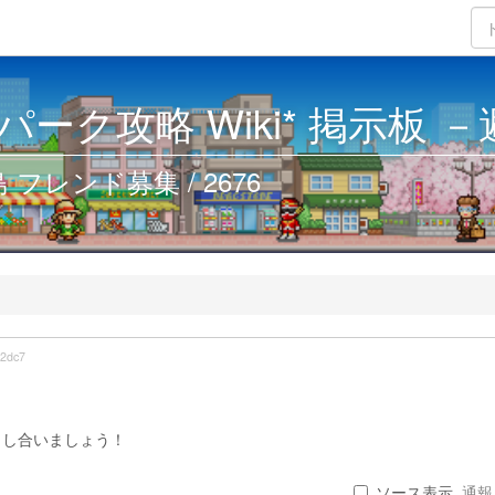
ーク攻略 Wiki* 掲示板 
フレンド募集 / 2676
2dc7
力し合いましょう！
ソース表示
通報 .