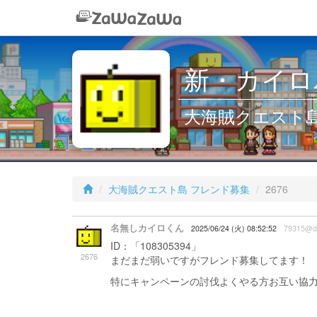
新・カイロパ
大海賊クエスト島 
大海賊クエスト島 フレンド募集
2676
名無しカイロくん
2025/06/24 (火) 08:52:52
79315@d
ID：「108305394」
2676
まだまだ弱いですがフレンド募集してます！
特にキャンペーンの討伐よくやる方お互い協