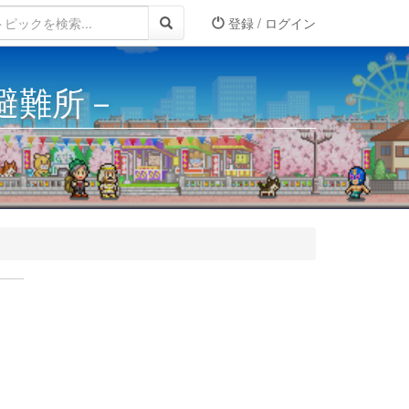
登録 / ログイン
－避難所－
..