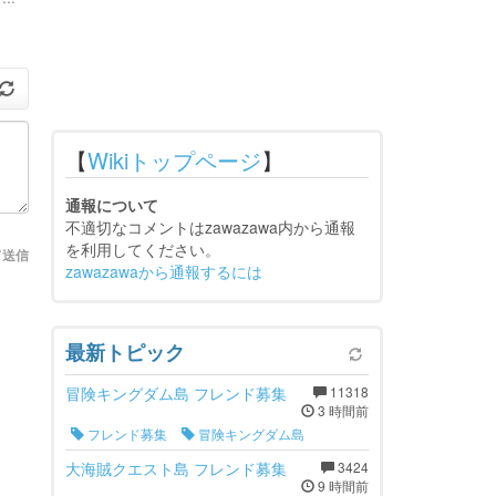
【
Wikiトップページ
】
通報について
不適切なコメントはzawazawa内から通報
を利用してください。
て送信
zawazawaから通報するには
最新トピック
冒険キングダム島 フレンド募集
11318
3 時間前
フレンド募集
冒険キングダム島
大海賊クエスト島 フレンド募集
3424
9 時間前