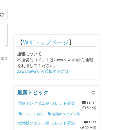
【
Wikiトップページ
】
通報について
て送信
不適切なコメントはzawazawa内から通報
を利用してください。
zawazawaから通報するには
最新トピック
冒険キングダム島 フレンド募集
11319
5 分前
フレンド募集
冒険キングダム島
大海賊クエスト島 フレンド募集
3426
29 分前