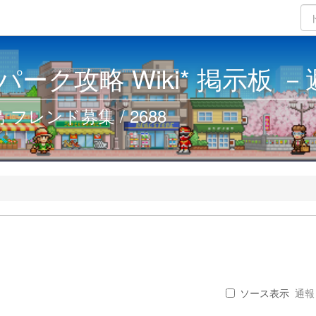
ーク攻略 Wiki* 掲示板 
フレンド募集 / 2688
ソース表示
通報 .