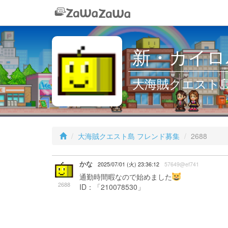
新・カイロパ
大海賊クエスト島 
大海賊クエスト島 フレンド募集
2688
かな
2025/07/01 (火) 23:36:12
57649@ef741
通勤時間暇なので始めました
2688
ID：「210078530」