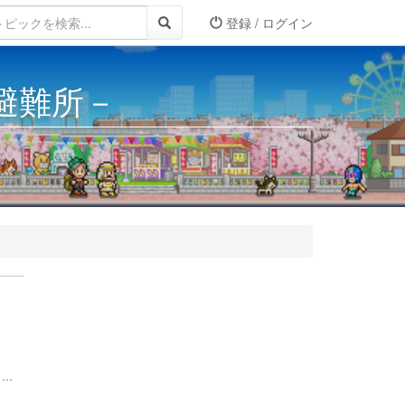
登録 / ログイン
－避難所－
..