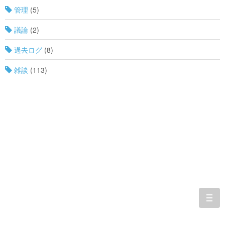
管理
(5)
議論
(2)
過去ログ
(8)
雑談
(113)
togg
navi