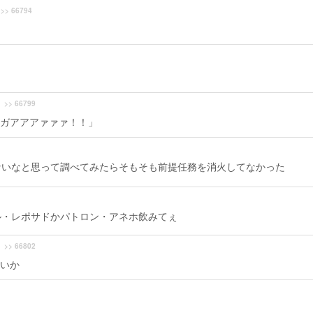
>> 66794
>> 66799
ガアアアァァァ！！」
ないなと思って調べてみたらそもそも前提任務を消火してなかった
ル・レポサドかパトロン・アネホ飲みてぇ
>> 66802
いか