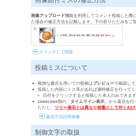
画像アップロード
機能を利用してコメント投稿した際
た場合の修正方法を記載します。下の折りたたみをご
クリックして閲覧
投稿ミスについて
複雑な書式を用いての投稿は
プレビュー
で確認して
投稿した内容にミス等があれば適時修正を行ってく
日付をクリックすると投稿した本人のみできま
zawazawa側の「
タイムライン表示
」から返信を行
ただし、
ツリー表示とは異なり枝葉として付くわけ
返信方法説明画像
制御文字の取扱