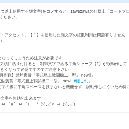
つ以上使用する顔文字)をコメすると、zawazawaの仕様上「コードブ
ください。
ヴ・アクセント」【｀】を使用した顔文字の複数利用は問題有りません
)
となってしまうため注意が必要です
文頭に貼り付けると、制御文字である半角シャープ【#】が誤動作して
大きくなって迷惑ですのでご注意下さい
作戦】武勲褒賞『零式艦上戦闘機二一型』 new!!」
褒賞『零式艦上戦闘機二一型』 new!!
#艦これ
」
御文字の後に半角スペースを挟まないと機能せず、誤動作しにくいため特
御文字を無効化出来ます
´・ω・`)(´・ω・`) \_(:3｣∠)\_→_(:3｣∠)_