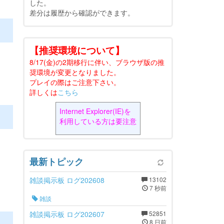
した。
差分は履歴から確認ができます。
【推奨環境について】
8/17(金)の2期移行に伴い、ブラウザ版の推
奨環境が変更となりました。
プレイの際はご注意下さい。
詳しくは
こちら
Internet Explorer(IE)を
利用している方は要注意
最新トピック
雑談掲示板 ログ202608
13102
7 秒前
雑談
雑談掲示板 ログ202607
52851
8 日前