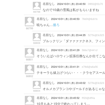
名前なし
2024/10/31 (木) 23:40:50
0f852@f2c70
なので10歳の雪風は私がもらいますね
66798
名前なし
2024/10/31 (木) 23:40:53
78d0f@6c61b
暁ちゃん…
後ろ
66799
名前なし
2024/10/31 (木) 23:44:35
5279c@3c323
ブルックリン「ダァァァァクネス、フィン
66806
名前なし
2024/10/31 (木) 23:41:29
566e7@441cf
そういえばハロウィン拡張任務なんか出てこ
66801
名前なし
2024/10/31 (木) 23:41:31
e7fb6@a6a56
テキーラも値上げつらい・・・クラセアスー
66802
名前なし
2024/10/31 (木) 23:43:02
5279c@3c323
オルメカブランコやゴールドがあるじゃな
66804
名前なし
2024/10/31 (木) 23:45:52
fff20@dff4a
10月もあと15分で終わってしまう…