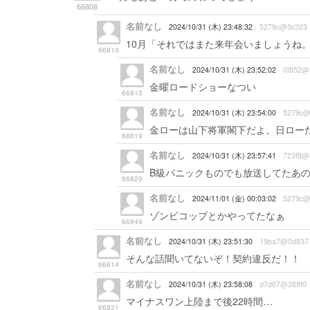
66808
名前なし
2024/10/31 (木) 23:48:32
5279c@3c323
10月「それではまた来年会いましょうね
66810
名前なし
2024/10/31 (木) 23:52:02
0f852@
金曜ロードショーなつい
66815
名前なし
2024/10/31 (木) 23:54:00
5279c@
金ローは山下将軍閣下だよ。日ロー
66819
名前なし
2024/10/31 (木) 23:57:41
723f8@
B級パニックものでも放送してたあ
66829
名前なし
2024/11/01 (金) 00:03:02
5279c@
ゾンビコップとかやってたなぁ
66849
名前なし
2024/10/31 (木) 23:51:30
19ba7@0d837
そんな話聞いてないぞ！契約違反だ！！
66814
名前なし
2024/10/31 (木) 23:58:08
d7d07@389f0
マイナスワン上陸まで後22時間…
66831