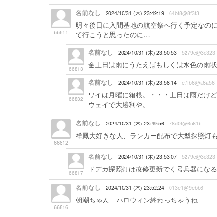
名前なし
2024/10/31 (木) 23:49:19
64bf8@8f3f3
明々後日に入間基地の航空祭へ行く予定なのに
66811
て行こうと思ったのに…
名前なし
2024/10/31 (木) 23:50:53
5279c@3c323
金土日は雨にうたえばもしくは水色の雨状
66813
名前なし
2024/10/31 (木) 23:58:14
e7fb6@a6a56
ワイは月曜に箱根。・・・土日は雨だけど
66832
ウェイで大勝利や。
名前なし
2024/10/31 (木) 23:49:56
78d0f@6c61b
祥鳳大好きな人、ランカー配布で大型探照灯
66812
名前なし
2024/10/31 (木) 23:53:07
5279c@3c323
ドデカ探照灯は改修更新でく号兵器になる
66817
名前なし
2024/10/31 (木) 23:52:24
013e1@9ebb6
朝潮ちゃん…ハロウィン終わっちゃうね…
66816