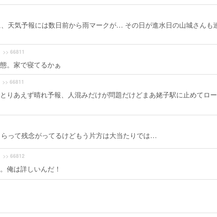
、天気予報には数日前から雨マークが… その日が進水日の山城さんも
>> 66811
態。家で寝てるかぁ
>> 66811
とりあえず晴れ予報、人混みだけが問題だけどまあ姥子駅に止めてロー
もらって残念がってるけどもう片方は大当たりでは…
>> 66812
。俺は詳しいんだ！