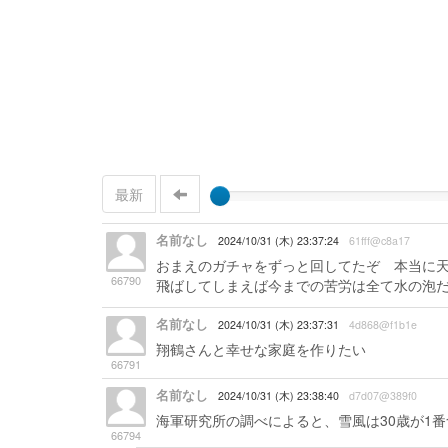
最新
名前なし
2024/10/31 (木) 23:37:24
61fff@c8a17
おまえのガチャをずっと回してたぞ 本当に天
66790
飛ばしてしまえば今までの苦労は全て水の泡
名前なし
2024/10/31 (木) 23:37:31
4d868@f1b1e
翔鶴さんと幸せな家庭を作りたい
66791
名前なし
2024/10/31 (木) 23:38:40
d7d07@389f0
海軍研究所の調べによると、雪風は30歳が1
66794