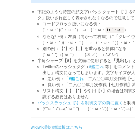
下記のような特定の顔文字(バッククォート【`】を2
ク」扱いされ正しく表示されなくなるので注意して
コードブロック扱いになる例：
(´・ω・`)(´・ω・`) → (´・ω・
)
)(´・ω・
ならない例：左眉（向かって右眉）に「グレイ
(´・ω・｀)(´・ω・｀) → (´・ω・｀)(´・ω・｀
別の例：【*】や【_】を重ねると斜体になる
(*´ω｀*)→(
´ω｀
) _(:3｣∠)_→
(:3｣∠)
半角シャープ
【#】
を文頭に使用すると
『見出し』
Twitterのハッシュタグ（
#艦これ
等）をコメント
出し』構文になってしまいます。文字サイズが
悪い例：「
#艦これ
二六〇〇年月次作戦【七月
良い例：「二六〇〇年月次作戦【七月作戦】武勲
リスト構文【-】【*】や引用【>】の場合は制
識する必要はありません
バックスラッシュ【\】を制御文字の前に置く
と制
(\*´ω｀\*)→(*´ω｀*) (´・ω・\`)(´・ω・\`)→(
wikiwiki側の雑談板はこちら