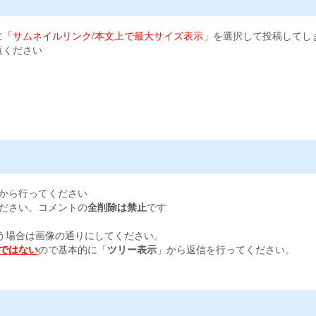
に
「サムネイルリンク/本文上で最大サイズ表示」
を選択して投稿してし
覧ください
から行ってください
ださい。コメントの
全削除は禁止
です
す
う場合は画像の通りにしてください。
ではない
ので基本的に「
ツリー表示
」から返信を行ってください。