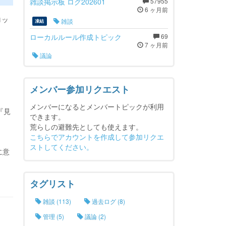
雑談掲示板 ログ202601
57955
6 ヶ月前
ロッ
雑談
凍結
ローカルルール作成トピック
69
7 ヶ月前
議論
メンバー参加リクエスト
メンバーになるとメンバートピックが利用
『見
できます。
荒らしの避難先としても使えます。
こちらでアカウントを作成して参加リクエ
ストしてください。
に意
タグリスト
雑談 (113)
過去ログ (8)
管理 (5)
議論 (2)