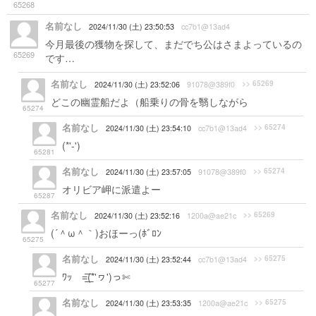
65268
名前なし
2024/11/30 (土) 23:50:53
cc7b1@13ad4
今月最後の獲物を探して、まだでち公はさまよっているの
65269
です…
名前なし
>> 65269
2024/11/30 (土) 23:52:06
91078@389f0
どこの幽霊船だよ（船乗りの骨を翳しながら
65274
名前なし
>> 65274
2024/11/30 (土) 23:54:10
cc7b1@13ad4
(*'-')
65281
名前なし
>> 65274
2024/11/30 (土) 23:57:05
91078@389f0
オリビア岬に派遣よー
65287
名前なし
>> 65269
2024/11/30 (土) 23:52:16
1200a@ae21c
(´＾ω＾｀)おほーっ(ﾎﾞﾛﾝ
65275
名前なし
>> 65275
2024/11/30 (土) 23:52:44
cc7b1@13ad4
ﾜｯ =͟͟͞͞(*'ヮ')っ✄
65277
名前なし
>> 65275
2024/11/30 (土) 23:53:35
1200a@ae21c