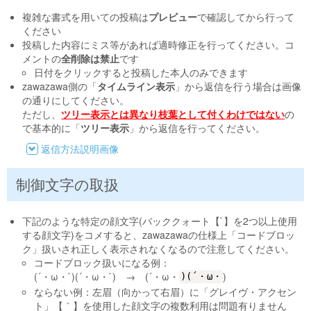
複雑な書式を用いての投稿は
プレビュー
で確認してから行って
ください
投稿した内容にミス等があれば適時修正を行ってください。コ
メントの
全削除は禁止
です
日付をクリックすると投稿した本人のみできます
zawazawa側の「
タイムライン表示
」から返信を行う場合は画像
の通りにしてください。
ただし、
ツリー表示とは異なり枝葉として付くわけではない
の
で基本的に「
ツリー表示
」から返信を行ってください。
返信方法説明画像
制御文字の取扱
下記のような特定の顔文字(バッククォート【`】を2つ以上使用
する顔文字)をコメすると、zawazawaの仕様上「コードブロッ
ク」扱いされ正しく表示されなくなるので注意してください。
コードブロック扱いになる例：
(´・ω・`)(´・ω・`) → (´・ω・
)
)(´・ω・
ならない例：左眉（向かって右眉）に「グレイヴ・アクセン
ト」【｀】を使用した顔文字の複数利用は問題有りません