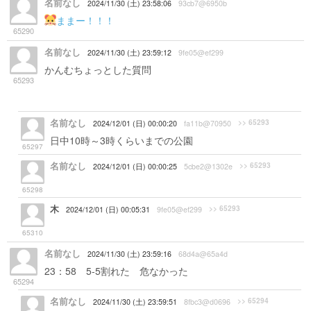
名前なし
2024/11/30 (土) 23:58:06
93cb7@6950b
ままー！！！
65290
名前なし
2024/11/30 (土) 23:59:12
9fe05@ef299
かんむちょっとした質問
家で作ってきた弁当を食べてい
65293
ても許されるというか違和感のない場所って「自分の家」
「職場」以外にどっか無いかな
名前なし
>> 65293
2024/12/01 (日) 00:00:20
fa11b@70950
日中10時～3時くらいまでの公園
65297
名前なし
>> 65293
2024/12/01 (日) 00:00:25
5cbe2@1302e
公園 河川敷
65298
木
>> 65293
2024/12/01 (日) 00:05:31
9fe05@ef299
やっぱ公園とかですかね 回答感謝です
65310
名前なし
2024/11/30 (土) 23:59:16
68d4a@65a4d
23：58 5-5割れた 危なかった
65294
名前なし
>> 65294
2024/11/30 (土) 23:59:51
8fbc3@d0696