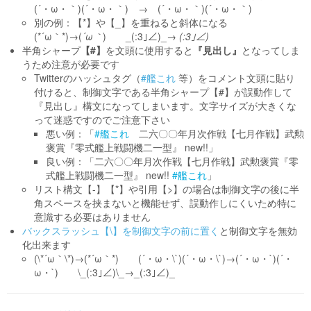
(´・ω・｀)(´・ω・｀) → (´・ω・｀)(´・ω・｀)
別の例：【*】や【_】を重ねると斜体になる
(*´ω｀*)→(
´ω｀
) _(:3｣∠)_→
(:3｣∠)
半角シャープ
【#】
を文頭に使用すると
『見出し』
となってしま
うため注意が必要です
Twitterのハッシュタグ（
#艦これ
等）をコメント文頭に貼り
付けると、制御文字である半角シャープ【#】が誤動作して
『見出し』構文になってしまいます。文字サイズが大きくな
って迷惑ですのでご注意下さい
悪い例：「
#艦これ
二六〇〇年月次作戦【七月作戦】武勲
褒賞『零式艦上戦闘機二一型』 new!!」
良い例：「二六〇〇年月次作戦【七月作戦】武勲褒賞『零
式艦上戦闘機二一型』 new!!
#艦これ
」
リスト構文【-】【*】や引用【>】の場合は制御文字の後に半
角スペースを挟まないと機能せず、誤動作しにくいため特に
意識する必要はありません
バックスラッシュ【\】を制御文字の前に置く
と制御文字を無効
化出来ます
(\*´ω｀\*)→(*´ω｀*) (´・ω・\`)(´・ω・\`)→(´・ω・`)(´・
ω・`) \_(:3｣∠)\_→_(:3｣∠)_