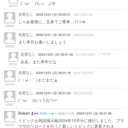
(´･ω･｀)ちっ ぷす
65295
名前なし
2024/12/01 (日) 00:00:01
dfbb7@b0166
じゃあ最後に…五条でご乗車…ﾌﾌっw
65296
名前なし
2024/12/01 (日) 00:01:07
68d4a@65a4d
また来月お逢いしましょう
65299
名前なし
>> 65299
2024/12/01 (日) 00:01:40
91078@389f0
ああ、また来年だな
65303
名前なし
2024/12/01 (日) 00:01:16
be457@a2897
(´・ω・｀)まだまだぁ
65300
名前なし
2024/12/01 (日) 00:01:24
8fbc3@d0696
(´･ω･｀)おっうおつー
65301
Duben
2822c71c7b
2024/12/01 (日) 00:01:36
モデレーター
トピックを雑談掲示板2024年12月分に移行しました。ブラ
65302
ウザのリロードを行うと新しいトピックに更新されま