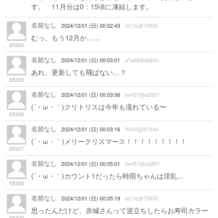
す。 11月分は0：15頃に凍結します。
名前なし
2024/12/01 (日) 00:02:43
fa11b@70950
むっ、もう12月か……
65304
名前なし
2024/12/01 (日) 00:03:01
a7a98@6bb0c
あれ、更新しても飛ばない…？
65305
名前なし
2024/12/01 (日) 00:03:06
be457@a2897
(´・ω・｀)クリトリスは今年も濡れている〜
65306
名前なし
2024/12/01 (日) 00:03:16
f5e03@9194d
(´・ω・｀)メリークリスマース！！！！！！！！！
65307
名前なし
2024/12/01 (日) 00:05:01
be457@a2897
(´・ω・｀)カウント1だったら時雨ちゃんは淫乱…
65308
名前なし
2024/12/01 (日) 00:05:19
fa11b@70950
思ったんだけど、赤城さんって逆立ちしたらお寿司カラー
65309