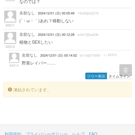
なのでは？
名前なし
2024/12/01 (日) 00:05:49
19c30@a2276
(´・ω・｀)あれ？移動しない
65311
名前なし
2024/12/01 (日) 00:12:28
ec0e7@aa03b
植物とSEXしたい
65312
名前なし
>> 65312
2024/12/01 (日) 00:14:02
fa11b@70950
野菜レイパー……
65313
togg
ツリー表示
タイムライン
navi
凍結されています。
利用規約
プライバシーポリシー
ヘルプ
FAQ