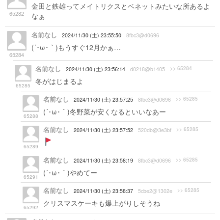
金田と鉄雄ってメイトリクスとベネットみたいな所あるよ
65282
なぁ
名前なし
2024/11/30 (土) 23:55:50
8fbc3@d0696
(´･ω･｀)もうすぐ12月かぁ…
65284
名前なし
>> 65284
2024/11/30 (土) 23:56:14
d0218@b1405
冬がはじまるよ
65285
名前なし
>> 65285
2024/11/30 (土) 23:57:25
8fbc3@d0696
(´･ω･｀)冬野菜が安くなるといいなあー
65288
名前なし
>> 65285
2024/11/30 (土) 23:57:52
520db@3e3bf
65289
名前なし
>> 65285
2024/11/30 (土) 23:58:19
8fbc3@d0696
(´･ω･｀)やめてー
65291
名前なし
>> 65285
2024/11/30 (土) 23:58:37
5cbe2@1302e
クリスマスケーキも爆上がりしそうね
65292