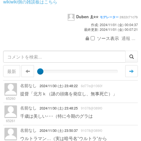
wikiwiki側の雑談板はこちら
Duben
2822c71c7b
モデレーター
作成: 2024/11/01 (金) 00:04:37
最終更新: 2024/11/01 (金) 00:07:21
ソース表示
通報 ...
最新
名前なし
2024/11/30 (土) 23:48:22
6d77e@1060f
提督「北方ｋ（謎の頭痛を発症し、無事死亡）」
65260
名前なし
2024/11/30 (土) 23:48:25
91078@389f0
千歳は美しい･･･（特に今期のグラは
65261
名前なし
2024/11/30 (土) 23:50:37
91078@389f0
ウルトラマン…（実は暗号名”ウルトラ”から