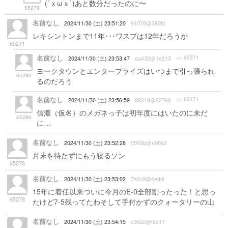
(´ｘωｘ`)あと数分だったのに〜
65279
名前なし
2024/11/30 (土) 23:51:20
91078@389f0
レキシントンまで11年･･･ワスプは12年だろうか
65271
名前なし
>> 65271
2024/11/30 (土) 23:53:47
aa432@1e213
ヨークタウンとエンタープライズはいつまで引っ張られ
65280
るのだろう
名前なし
>> 65271
2024/11/30 (土) 23:56:59
88018@927e8
信濃（仮名）のメガネっ子は初年度にはいたのに未だ
65286
に…
名前なし
2024/11/30 (土) 23:52:28
0568b@e96b2
月末を待たずにもう寝るソン
65276
名前なし
2024/11/30 (土) 23:53:02
7a2c9@4edcf
15年に着任以来ついに今月のE-0全部割ったった！と思っ
65278
たけど7-5残ってたわそして手付かずのクォータリーの山
名前なし
2024/11/30 (土) 23:54:15
e362c@fbe17