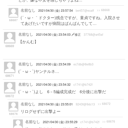
名前なし
>> 68668
2021/04/30 (金) 23:57:54
be457@ecaff
(´・ω・｀ドクター)残念ですが、童貞ですね。入院させ
68687
てあげたいですが病院はぱんぱんでして…
名前なし
2021/04/30 (金) 23:54:03
修正
37768@a45af
【かんむ】
うちの会社、拠点地域ごとにコロナリスクを独
68669
自に出してるけど、本日めでたく全地域同じになりました
（白目）
名前なし
2021/04/30 (金) 23:54:09
ec7db@8e8b3
(´・ω・`)ヤンナルネ…
68671
名前なし
2021/04/30 (金) 23:54:32
c1741@b742f
(´・ω・`)よし 6－5編成完成だ 6分後に出撃だ
68672
名前なし
>> 68672
2021/04/30 (金) 23:55:01
9243f@9dc13
リログせずに出撃よー
68676
名前なし
>> 68676
2021/04/30 (金) 23:55:29
c1741@b742f