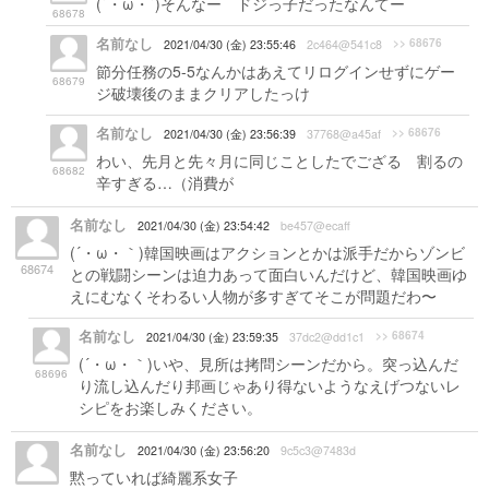
(´・ω・`)そんなー ドジっ子だったなんてー
68678
名前なし
>> 68676
2021/04/30 (金) 23:55:46
2c464@541c8
節分任務の5-5なんかはあえてリログインせずにゲー
68679
ジ破壊後のままクリアしたっけ
名前なし
>> 68676
2021/04/30 (金) 23:56:39
37768@a45af
わい、先月と先々月に同じことしたでござる 割るの
68682
辛すぎる…（消費が
名前なし
2021/04/30 (金) 23:54:42
be457@ecaff
(´・ω・｀)韓国映画はアクションとかは派手だからゾンビ
68674
との戦闘シーンは迫力あって面白いんだけど、韓国映画ゆ
えにむなくそわるい人物が多すぎてそこが問題だわ〜
名前なし
>> 68674
2021/04/30 (金) 23:59:35
37dc2@dd1c1
(´・ω・｀)いや、見所は拷問シーンだから。突っ込んだ
68696
り流し込んだり邦画じゃあり得ないようなえげつないレ
シピをお楽しみください。
名前なし
2021/04/30 (金) 23:56:20
9c5c3@7483d
黙っていれば綺麗系女子