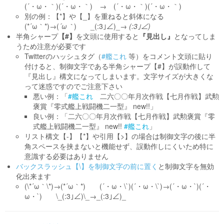
(´・ω・｀)(´・ω・｀) → (´・ω・｀)(´・ω・｀)
別の例：【*】や【_】を重ねると斜体になる
(*´ω｀*)→(
´ω｀
) _(:3｣∠)_→
(:3｣∠)
半角シャープ
【#】
を文頭に使用すると
『見出し』
となってしま
うため注意が必要です
Twitterのハッシュタグ（
#艦これ
等）をコメント文頭に貼り
付けると、制御文字である半角シャープ【#】が誤動作して
『見出し』構文になってしまいます。文字サイズが大きくな
って迷惑ですのでご注意下さい
悪い例：「
#艦これ
二六〇〇年月次作戦【七月作戦】武勲
褒賞『零式艦上戦闘機二一型』 new!!」
良い例：「二六〇〇年月次作戦【七月作戦】武勲褒賞『零
式艦上戦闘機二一型』 new!!
#艦これ
」
リスト構文【-】【*】や引用【>】の場合は制御文字の後に半
角スペースを挟まないと機能せず、誤動作しにくいため特に
意識する必要はありません
バックスラッシュ【\】を制御文字の前に置く
と制御文字を無効
化出来ます
(\*´ω｀\*)→(*´ω｀*) (´・ω・\`)(´・ω・\`)→(´・ω・`)(´・
ω・`) \_(:3｣∠)\_→_(:3｣∠)_