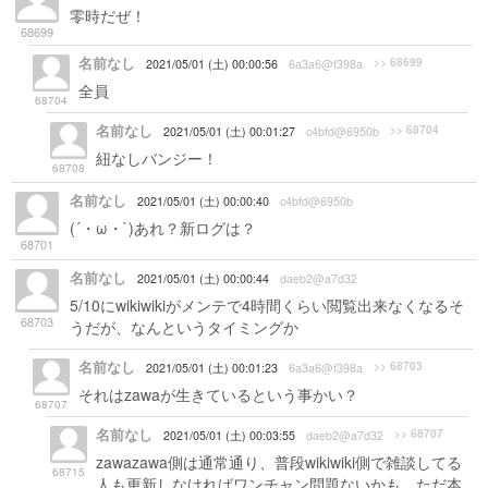
零時だぜ！
68699
名前なし
>> 68699
2021/05/01 (土) 00:00:56
6a3a6@f398a
全員
68704
名前なし
>> 68704
2021/05/01 (土) 00:01:27
c4bfd@6950b
紐なしバンジー！
68708
名前なし
2021/05/01 (土) 00:00:40
c4bfd@6950b
(´・ω・`)あれ？新ログは？
68701
名前なし
2021/05/01 (土) 00:00:44
daeb2@a7d32
5/10にwikiwikiがメンテで4時間くらい閲覧出来なくなるそ
68703
うだが、なんというタイミングか
名前なし
>> 68703
2021/05/01 (土) 00:01:23
6a3a6@f398a
それはzawaが生きているという事かい？
68707
名前なし
>> 68707
2021/05/01 (土) 00:03:55
daeb2@a7d32
zawazawa側は通常通り、普段wikiwiki側で雑談してる
68715
人も更新しなければワンチャン問題ないかも。ただ本