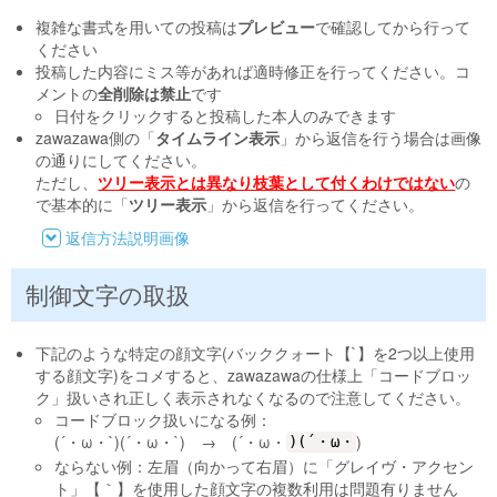
複雑な書式を用いての投稿は
プレビュー
で確認してから行って
ください
投稿した内容にミス等があれば適時修正を行ってください。コ
メントの
全削除は禁止
です
日付をクリックすると投稿した本人のみできます
zawazawa側の「
タイムライン表示
」から返信を行う場合は画像
の通りにしてください。
ただし、
ツリー表示とは異なり枝葉として付くわけではない
の
で基本的に「
ツリー表示
」から返信を行ってください。
返信方法説明画像
制御文字の取扱
下記のような特定の顔文字(バッククォート【`】を2つ以上使用
する顔文字)をコメすると、zawazawaの仕様上「コードブロッ
ク」扱いされ正しく表示されなくなるので注意してください。
コードブロック扱いになる例：
(´・ω・`)(´・ω・`) → (´・ω・
)
)(´・ω・
ならない例：左眉（向かって右眉）に「グレイヴ・アクセン
ト」【｀】を使用した顔文字の複数利用は問題有りません