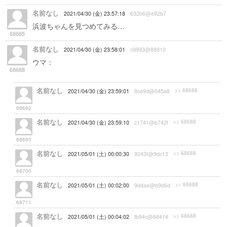
名前なし
2021/04/30 (金) 23:57:18
632b6@e92b7
浜波ちゃんを見つめてみる…
68685
名前なし
2021/04/30 (金) 23:58:01
c9993@88910
ウマ：
暇なので鎮守府までゴルシが付いてきたときにあり
68688
がちな事
名前なし
>> 68688
2021/04/30 (金) 23:59:01
8ce9d@045a8
誰それ構わず蹴りに行く
68692
名前なし
>> 68688
2021/04/30 (金) 23:59:10
c1741@b742f
「あっ…あれが提督を虜にしているウマ娘…」
68693
名前なし
>> 68688
2021/05/01 (土) 00:00:30
9243f@9dc13
瑞雲と対話する
68700
名前なし
>> 68688
2021/05/01 (土) 00:02:00
9ddae@b9d6d
ゴルシワープを見て明石がワープ方を思いつく
68711
名前なし
>> 68688
2021/05/01 (土) 00:04:02
fb94c@88414