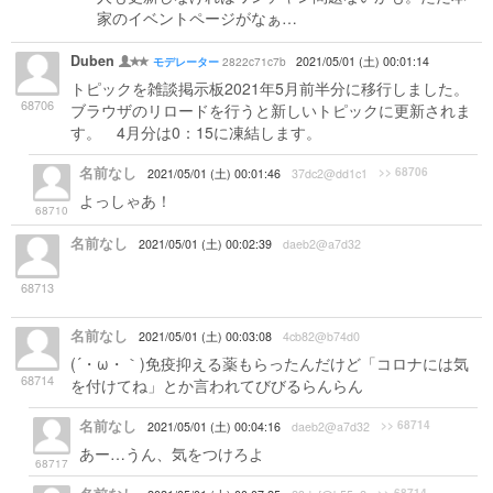
家のイベントページがなぁ…
Duben
2822c71c7b
2021/05/01 (土) 00:01:14
モデレーター
トピックを雑談掲示板2021年5月前半分に移行しました。
68706
ブラウザのリロードを行うと新しいトピックに更新されま
す。 4月分は0：15に凍結します。
名前なし
>> 68706
2021/05/01 (土) 00:01:46
37dc2@dd1c1
よっしゃあ！
68710
名前なし
2021/05/01 (土) 00:02:39
daeb2@a7d32
木下レオンって誰ぞ？ ここの下に出てる広告によると、
68713
テレビで大反響な占い界の帝王とのことらしいけど
名前なし
2021/05/01 (土) 00:03:08
4cb82@b74d0
(´・ω・｀)免疫抑える薬もらったんだけど「コロナには気
68714
を付けてね」とか言われてびびるらんらん
名前なし
>> 68714
2021/05/01 (土) 00:04:16
daeb2@a7d32
あー…うん、気をつけろよ
68717
>> 68714