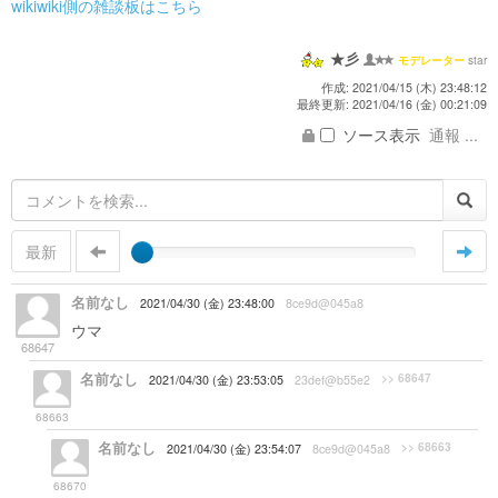
wikiwiki側の雑談板はこちら
★彡
star
モデレーター
作成: 2021/04/15 (木) 23:48:12
最終更新: 2021/04/16 (金) 00:21:09
ソース表示
通報 ...
最新
名前なし
2021/04/30 (金) 23:48:00
8ce9d@045a8
ウマ
乙名記者黙ってれば美人なのに…
68647
名前なし
>> 68647
2021/04/30 (金) 23:53:05
23def@b55e2
変人だからしゃーない。諦めたまえ
68663
名前なし
>> 68663
2021/04/30 (金) 23:54:07
8ce9d@045a8
たまにアヘるもんな…
68670