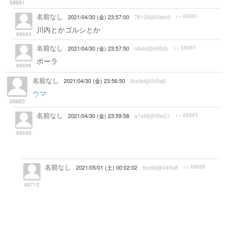
68681
名前なし
>> 68681
2021/04/30 (金) 23:57:00
78139@09bb9
川内とかゴルシとか
68684
名前なし
>> 68681
2021/04/30 (金) 23:57:50
c4bfd@6950b
ポーラ
68686
名前なし
2021/04/30 (金) 23:56:50
8ce9d@045a8
ウマ
可愛い(可愛い)
68683
名前なし
>> 68683
2021/04/30 (金) 23:59:58
a7a98@59d21
キング様いいよね…ネイチャと並んでトップだわ。そし
68698
てうちの短距離のエースでもある(スピパワーSS+のラン
クA+)
名前なし
>> 68698
2021/05/01 (土) 00:02:02
8ce9d@045a8
同じくうちも短距離エース。育成も楽だし、短距離の
68712
みのスキルでもURAファイナルをマイルに調整すれば
勝てるし…。女の子は欠伸を見られるのを嫌がるが、
キングは嫌がってないという事はトレーナーを心底信
頼しているんだろうなぁ