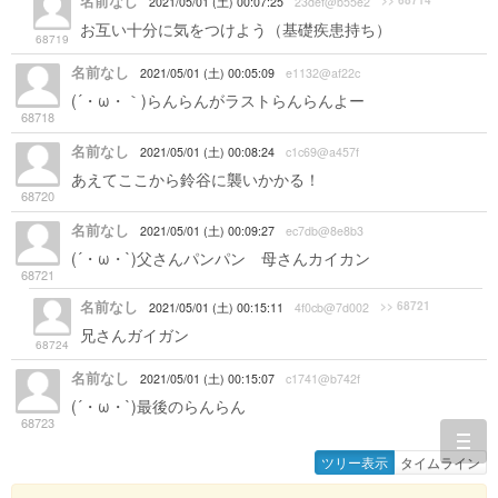
名前なし
2021/05/01 (土) 00:07:25
23def@b55e2
お互い十分に気をつけよう（基礎疾患持ち）
68719
名前なし
2021/05/01 (土) 00:05:09
e1132@af22c
(´・ω・｀)らんらんがラストらんらんよー
68718
名前なし
2021/05/01 (土) 00:08:24
c1c69@a457f
あえてここから鈴谷に襲いかかる！
68720
名前なし
2021/05/01 (土) 00:09:27
ec7db@8e8b3
(´・ω・`)父さんパンパン 母さんカイカン
68721
名前なし
>> 68721
2021/05/01 (土) 00:15:11
4f0cb@7d002
兄さんガイガン
68724
名前なし
2021/05/01 (土) 00:15:07
c1741@b742f
(´・ω・`)最後のらんらん
68723
togg
ツリー表示
タイムライン
navi