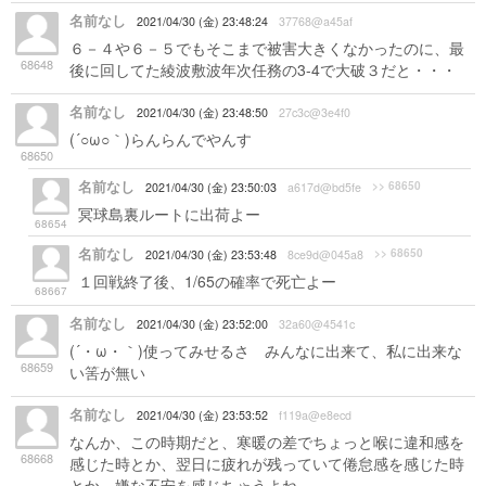
名前なし
2021/04/30 (金) 23:48:24
37768@a45af
６－４や６－５でもそこまで被害大きくなかったのに、最
68648
後に回してた綾波敷波年次任務の3-4で大破３だと・・・
名前なし
2021/04/30 (金) 23:48:50
27c3c@3e4f0
(´○ω○｀)らんらんでやんす
68650
名前なし
>> 68650
2021/04/30 (金) 23:50:03
a617d@bd5fe
冥球島裏ルートに出荷よー
68654
名前なし
>> 68650
2021/04/30 (金) 23:53:48
8ce9d@045a8
１回戦終了後、1/65の確率で死亡よー
68667
名前なし
2021/04/30 (金) 23:52:00
32a60@4541c
(´・ω・｀)使ってみせるさ みんなに出来て、私に出来な
68659
い筈が無い
名前なし
2021/04/30 (金) 23:53:52
f119a@e8ecd
なんか、この時期だと、寒暖の差でちょっと喉に違和感を
68668
感じた時とか、翌日に疲れが残っていて倦怠感を感じた時
とか、嫌な不安を感じちゃうよね…