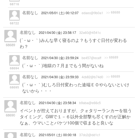
ゴルシと瑞雲、何も起きないはずがなく…
68716
名前なし
>> 68688
2021/05/01 (土) 00:12:07
edaec@9b0a1
ネルソンタッチを教えてもらいレースに生かすゴルシ
68722
名前なし
2021/04/30 (金) 23:58:17
32a60@4541c
(´・ω・｀)みんな早く寝るのよ？もうすぐ日付が変わる
68689
わ？
名前なし
>> 68689
2021/04/30 (金) 23:59:24
be457@ecaff
(´・ω・｀)地獄の７月までもう間がないね
68694
名前なし
>> 68689
2021/04/30 (金) 23:59:33
4cb82@b74d0
(´・ω・｀)むしろ日付変わった途端ＥＯやらないといけ
68695
ないから・・・
名前なし
2021/04/30 (金) 23:58:34
b9aba@e66c5
イベントが控えておりますが、クォタリーランカーを狙う
68690
タイミング。GWで１－６以外全部撃ち尽くすのが正解か
なぁ、ウマいことバケツ100個で収まると良いな
名前なし
2021/05/01 (土) 00:00:18
37dc2@dd1c1