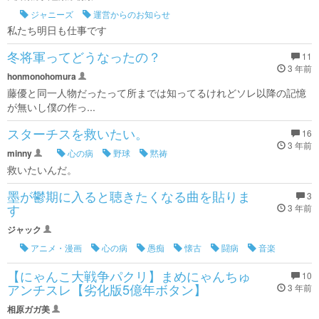
ジャニーズ
運営からのお知らせ
私たち明日も仕事です
冬将軍ってどうなったの？
11
3 年前
honmonohomura
藤優と同一人物だったって所までは知ってるけれどソレ以降の記憶
が無いし僕の作っ...
スターチスを救いたい。
16
3 年前
minny
心の病
野球
黙祷
救いたいんだ。
墨が鬱期に入ると聴きたくなる曲を貼りま
3
す
3 年前
ジャック
アニメ・漫画
心の病
愚痴
懐古
闘病
音楽
【にゃんこ大戦争パクリ】まめにゃんちゅ
10
アンチスレ【劣化版5億年ボタン】
3 年前
相原ガガ美