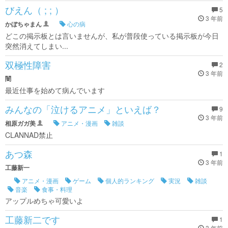
びえん（ ; ; ）
5
3 年前
かぼちゃまん
心の病
どこの掲示板とは言いませんが、私が普段使っている掲示板が今日
突然消えてしまい...
双極性障害
2
3 年前
闇
最近仕事を始めて病んでいます
みんなの「泣けるアニメ」といえば？
9
3 年前
相原ガガ美
アニメ・漫画
雑談
CLANNAD禁止
あつ森
1
3 年前
工藤新一
アニメ・漫画
ゲーム
個人的ランキング
実況
雑談
音楽
食事・料理
アップルめちゃ可愛いよ
工藤新二です
1
3 年前