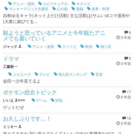
アニメ・漫画
スピリチュアル
ネタトピ
マンキーマジック大爆笑
心の病
愚痴
食事・料理
自称ゆるキャラ(ネット上だけ活動) 主な活動は(サムい)4コマ漫画や
(大衆に媚びてる...
観ようと思っているアニメと今年観たアニ
6
メでも書いていく
3 年前
ジャック
アニメ・漫画
クソトピ
映画
独り言
ドラマ
3
3 年前
工藤新一
ジャニーズ
テレビ
個人的ランキング
音楽
金田一少年見てるよ
ポケモン総合トピック
17
3 年前
いいえ
ゲーム
対戦
ゲットだぜ
お久しぶりです…！
16
3 年前
ミッキー
覚えてますか 別に覚えてなくてもいいですが 黒歴史なので…()