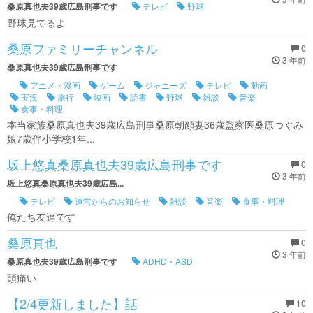
桑原真也夫39歳広島刑事です
テレビ
野球
野球見てるよ
桑原ファミリーチャンネル
0
3 年前
桑原真也夫39歳広島刑事です
アニメ・漫画
ゲーム
ジャニーズ
テレビ
動画
実況
旅行
映画
読書
野球
雑談
音楽
食事・料理
本当家族桑原真也夫39歳広島刑事桑原朝顔妻36歳監察医桑原つぐみ
娘7歳伴小学校1年...
坂上悠真桑原真也夫39歳広島刑事です
0
3 年前
坂上悠真桑原真也夫39歳広島...
テレビ
運営からのお知らせ
雑談
音楽
食事・料理
俺たち友達です
桑原真也
0
3 年前
桑原真也夫39歳広島刑事です
ADHD・ASD
頭痛い
【2/4更新しました】話
10