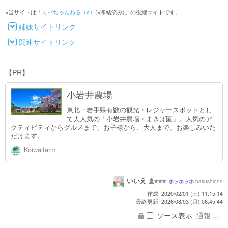
※当サイトは「
ミバちゃんねる（ε）
(※凍結済み)」の後継サイトです。
姉妹サイトリンク
関連サイトリンク
【PR】
小岩井農場
東北・岩手県有数の観光・レジャースポットとし
て大人気の「小岩井農場・まきば園」。人気のア
クティビティからグルメまで、お子様から、大人まで、お楽しみいた
だけます。
Koiwaifarm
いいえ
hakushinnn
ホッホッホ
作成: 2020/02/01 (土) 11:15:14
最終更新: 2026/08/03 (月) 06:45:44
ソース表示
通報 ...