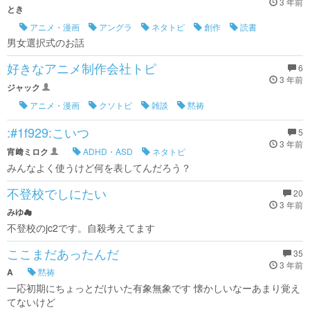
3 年前
とき
アニメ・漫画
アングラ
ネタトピ
創作
読書
男女選択式のお話
好きなアニメ制作会社トピ
6
3 年前
ジャック
アニメ・漫画
クソトピ
雑談
黙祷
:#1f929:こいつ
5
3 年前
宵﨑ミロク
ADHD・ASD
ネタトピ
みんなよく使うけど何を表してんだろう？
不登校でしにたい
20
3 年前
みゆ☁
不登校のjc2です。自殺考えてます
ここまだあったんだ
35
3 年前
A
黙祷
一応初期にちょっとだけいた有象無象です 懐かしいなーあまり覚え
てないけど