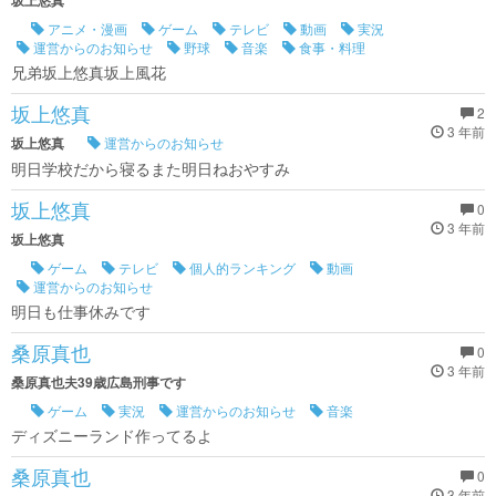
坂上悠真
アニメ・漫画
ゲーム
テレビ
動画
実況
運営からのお知らせ
野球
音楽
食事・料理
兄弟坂上悠真坂上風花
坂上悠真
2
3 年前
坂上悠真
運営からのお知らせ
明日学校だから寝るまた明日ねおやすみ
坂上悠真
0
3 年前
坂上悠真
ゲーム
テレビ
個人的ランキング
動画
運営からのお知らせ
明日も仕事休みです
桑原真也
0
3 年前
桑原真也夫39歳広島刑事です
ゲーム
実況
運営からのお知らせ
音楽
ディズニーランド作ってるよ
桑原真也
0
3 年前