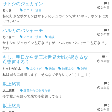
サトシのジュカイン
7
3 年前
あっきー
アニメ・漫画
私の好きなポケモンはサトシのジュカインです いや～、ホントにカ
ッコいい～
ハルカのバシャーモ
1
3 年前
あっきー
アニメ・漫画
雑談
サトシのジュカインも好きですが、ハルカのバシャーモも好きでし
たね
もし、明日から第三次世界大戦が起きるな
18
ら皆何する？
3 年前
ちゃむがめ
ネタトピ
政治
時事ネタ
雑談
私は田舎に疎開します、そんなツテないけど（ ｉ _ ｉ ）
坂上悠真
0
3 年前
坂上悠真
運営からのお知らせ
今学校から帰って来て今宿題してるよ
坂上悠真
0
3 年前