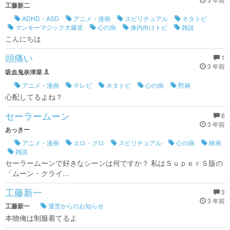
工藤新二
ADHD・ASD
アニメ・漫画
スピリチュアル
ネタトピ
マンキーマジック大爆笑
心の病
身内向けトピ
雑談
こんにちは
頭痛い
1
3 年前
吸血鬼奈津菜
アニメ・漫画
テレビ
ネタトピ
心の病
黙祷
心配してるよね？
セーラームーン
6
3 年前
あっきー
アニメ・漫画
エロ・グロ
スピリチュアル
心の病
映画
雑談
セーラームーンで好きなシーンは何ですか？ 私はＳｕｐｅｒＳ版の
「ムーン・クライ...
工藤新一
3
3 年前
工藤新一
運営からのお知らせ
本物俺は制服着てるよ