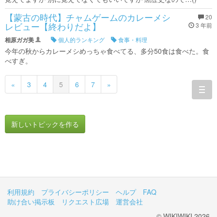
【蒙古の時代】チャムゲームのカレーメシ
20
レビュー【終わりだよ】
3 年前
相原ガガ美
個人的ランキング
食事・料理
今年の秋からカレーメシめっちゃ食べてる、多分50食は食べた。食
べすぎ。
«
3
4
5
6
7
»
togg
navi
新しいトピックを作る
利用規約
プライバシーポリシー
ヘルプ
FAQ
助け合い掲示板
リクエスト広場
運営会社
© WIKIWIKI 2026