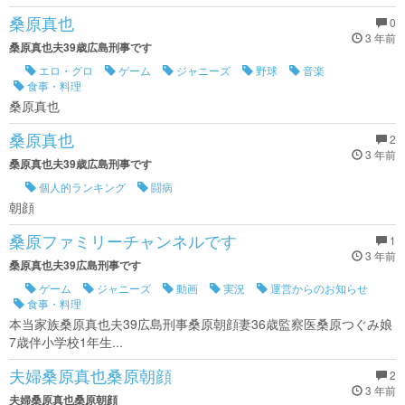
桑原真也
0
3 年前
桑原真也夫39歳広島刑事です
エロ・グロ
ゲーム
ジャニーズ
野球
音楽
食事・料理
桑原真也
桑原真也
2
3 年前
桑原真也夫39歳広島刑事です
個人的ランキング
闘病
朝顔
桑原ファミリーチャンネルです
1
3 年前
桑原真也夫39広島刑事です
ゲーム
ジャニーズ
動画
実況
運営からのお知らせ
食事・料理
本当家族桑原真也夫39広島刑事桑原朝顔妻36歳監察医桑原つぐみ娘
7歳伴小学校1年生...
夫婦桑原真也桑原朝顔
2
3 年前
夫婦桑原真也桑原朝顔