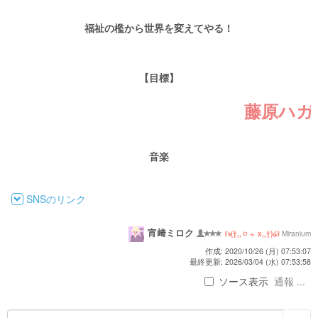
福祉の檻から世界を変えてやる！
【目標】
藤原ハガネを
音楽
SNSのリンク
宵﨑ミロク
Miranium
꒰ঌ(†,,ㅇ﹃ x,,†)໒꒱
作成: 2020/10/26 (月) 07:53:07
最終更新: 2026/03/04 (水) 07:53:58
ソース表示
通報 ...