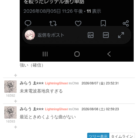
強い（確信）
みらう
iroCf98
2026/08/07 (金) 23:52:31
LightningGhost
未来電波基地良すぎる
16592
みらう
iroCf98
2026/08/08 (土) 02:59:23
LightningGhost
最近ときめくような曲がない
16593
ツリー表示
タイムライン