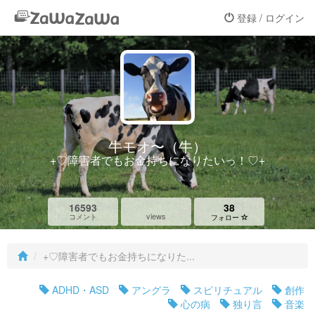
登録 / ログイン
牛モオ〜（牛）
+♡障害者でもお金持ちになりたいっ！♡+
16593
38
views
コメント
フォロー
+♡障害者でもお金持ちになりた...
ADHD・ASD
アングラ
スピリチュアル
創作
心の病
独り言
音楽