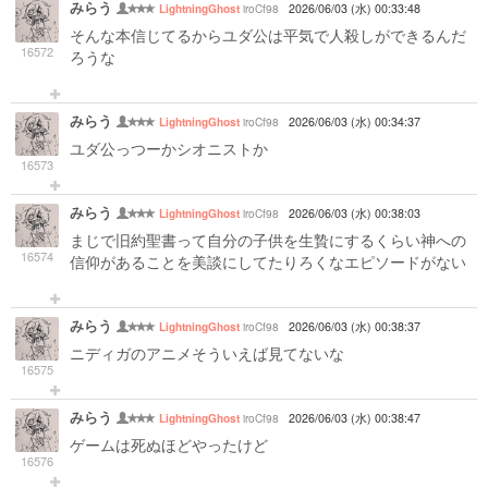
みらう
iroCf98
2026/06/03 (水) 00:33:48
LightningGhost
そんな本信じてるからユダ公は平気で人殺しができるんだ
16572
ろうな
みらう
iroCf98
2026/06/03 (水) 00:34:37
LightningGhost
ユダ公っつーかシオニストか
16573
みらう
iroCf98
2026/06/03 (水) 00:38:03
LightningGhost
まじで旧約聖書って自分の子供を生贄にするくらい神への
16574
信仰があることを美談にしてたりろくなエピソードがない
みらう
iroCf98
2026/06/03 (水) 00:38:37
LightningGhost
ニディガのアニメそういえば見てないな
16575
みらう
iroCf98
2026/06/03 (水) 00:38:47
LightningGhost
ゲームは死ぬほどやったけど
16576