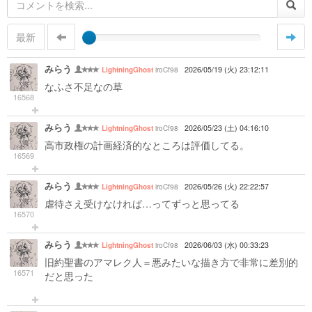
最新
みらう
iroCf98
2026/05/19 (火) 23:12:11
LightningGhost
なふさ不足なの草
16568
みらう
iroCf98
2026/05/23 (土) 04:16:10
LightningGhost
高市政権の計画経済的なところは評価してる。
16569
みらう
iroCf98
2026/05/26 (火) 22:22:57
LightningGhost
虐待さえ受けなければ…ってずっと思ってる
16570
みらう
iroCf98
2026/06/03 (水) 00:33:23
LightningGhost
旧約聖書のアマレク人＝悪みたいな描き方で非常に差別的
16571
だと思った