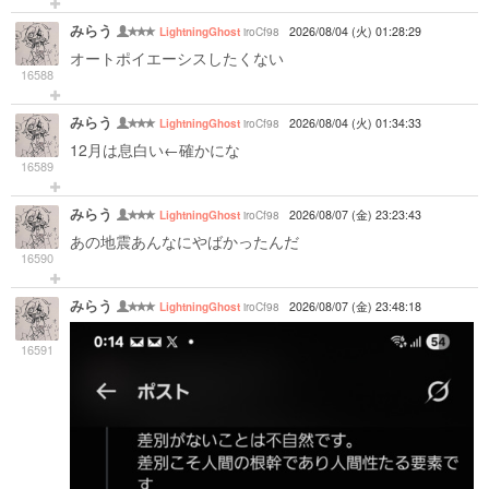
みらう
iroCf98
2026/08/04 (火) 01:28:29
LightningGhost
オートポイエーシスしたくない
16588
みらう
iroCf98
2026/08/04 (火) 01:34:33
LightningGhost
12月は息白い←確かにな
16589
みらう
iroCf98
2026/08/07 (金) 23:23:43
LightningGhost
あの地震あんなにやばかったんだ
16590
みらう
iroCf98
2026/08/07 (金) 23:48:18
LightningGhost
16591