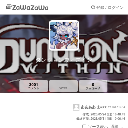
登録 / ログイン
ダンジョンウィズイン
3001
0
views
コメント
フォロー
ああああ
7816951ed4
作成: 2026/05/24 (日) 16:48:43
最終更新: 2026/05/31 (日) 10:06:46
ソース表示
通報 ...