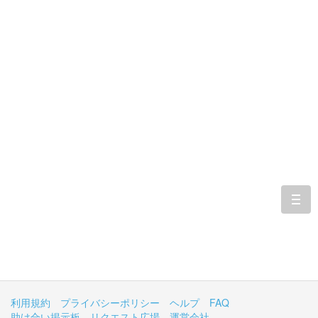
togg
navi
利用規約
プライバシーポリシー
ヘルプ
FAQ
助け合い掲示板
リクエスト広場
運営会社